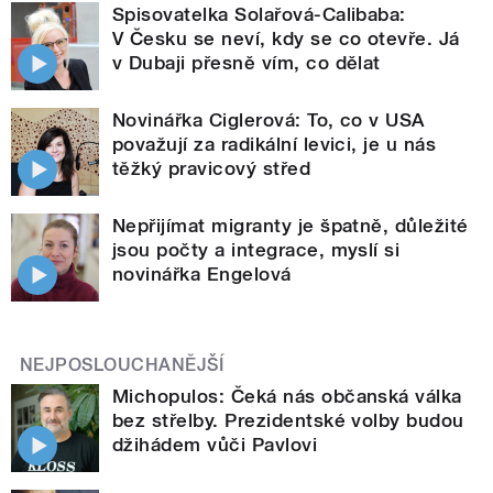
Spisovatelka Solařová-Calibaba:
V Česku se neví, kdy se co otevře. Já
v Dubaji přesně vím, co dělat
Novinářka Ciglerová: To, co v USA
považují za radikální levici, je u nás
těžký pravicový střed
Nepřijímat migranty je špatně, důležité
jsou počty a integrace, myslí si
novinářka Engelová
NEJPOSLOUCHANĚJŠÍ
Michopulos: Čeká nás občanská válka
bez střelby. Prezidentské volby budou
džihádem vůči Pavlovi