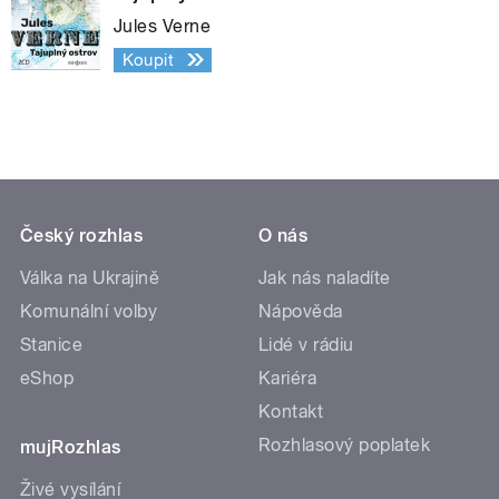
Jules Verne
Koupit
Český rozhlas
O nás
Válka na Ukrajině
Jak nás naladíte
Komunální volby
Nápověda
Stanice
Lidé v rádiu
eShop
Kariéra
Kontakt
Rozhlasový poplatek
mujRozhlas
Živé vysílání