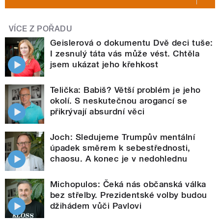
VÍCE Z POŘADU
Geislerová o dokumentu Dvě deci tuše:
I zesnulý táta vás může vést. Chtěla
jsem ukázat jeho křehkost
Telička: Babiš? Větší problém je jeho
okolí. S neskutečnou arogancí se
přikrývají absurdní věci
Joch: Sledujeme Trumpův mentální
úpadek směrem k sebestřednosti,
chaosu. A konec je v nedohlednu
Michopulos: Čeká nás občanská válka
bez střelby. Prezidentské volby budou
džihádem vůči Pavlovi