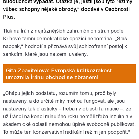
budoucnost vypadat. Otázka je, jestli jsou tyto režimy
vůbec schopny nějaké obrody,“ dodává v Osobnosti
Plus.
Tlak na Írán z nejrůznějších zahraničních stran podle
Kříhové tamní demokratické opozici nepomáhá. „Spíš
naopak,“ hodnotí a přiznává svůj schizofrenní postoj k
sankcím, které jsou na zemi uvaleny.
Gita Zbavitelová: Evropská krátkozrakost
umožnila Íránu obchod se zbraněmi
„Chápu jejich podstatu, rozumím tomu, proč byly
nastaveny, a do určité míry mohou fungovat, ale jsou
nastaveny tak drasticky – třeba i v oblasti farmacie –, že
už Íránci na konci minulého roku neměli třeba inzulín a v
akademické oblasti nemohou úplně svobodně publikovat.
To může ten konzervativní radikální režim jen podpořit.“