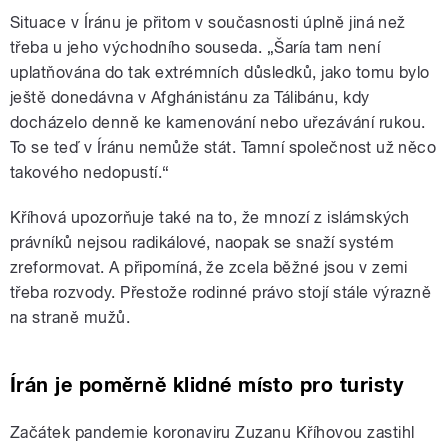
Situace v Íránu je přitom v současnosti úplně jiná než
třeba u jeho východního souseda. „Šaría tam není
uplatňována do tak extrémních důsledků, jako tomu bylo
ještě donedávna v Afghánistánu za Tálibánu, kdy
docházelo denně ke kamenování nebo uřezávání rukou.
To se teď v Íránu nemůže stát. Tamní společnost už něco
takového nedopustí.“
Kříhová upozorňuje také na to, že mnozí z islámských
právníků nejsou radikálové, naopak se snaží systém
zreformovat. A připomíná, že zcela běžné jsou v zemi
třeba rozvody. Přestože rodinné právo stojí stále výrazně
na straně mužů.
Írán je poměrně klidné místo pro turisty
Začátek pandemie koronaviru Zuzanu Kříhovou zastihl