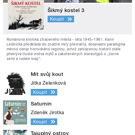
Šikmý kostel 3
Koupit
Románová kronika ztraceného města - léta 1945–1961. Karin
Lednická předkládá do značné míry převratný, dosavadní paradigma
měnící obraz hornického regionu, jehož zahlazenou historii stále
překrývá tlustá vrstva mýtů a zakořeněných stereotypů o „černé
zemi a rudém kraji“.
Mít svůj kout
Jitka Zelenková
Koupit
Saturnin
Zdeněk Jirotka
Koupit
Tajuplný ostrov