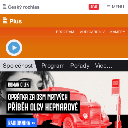
Přejít k hlavnímu obsahu
MENU
ŽIVĚ
PROGRAM
AUDIOARCHIV
KAMERY
Společnost
Program
Pořady
Více
…