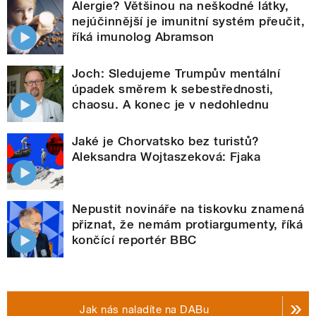
Alergie? Většinou na neškodné látky,
nejúčinnější je imunitní systém přeučit,
říká imunolog Abramson
Joch: Sledujeme Trumpův mentální
úpadek směrem k sebestřednosti,
chaosu. A konec je v nedohlednu
Jaké je Chorvatsko bez turistů?
Aleksandra Wojtaszeková: Fjaka
Nepustit novináře na tiskovku znamená
přiznat, že nemám protiargumenty, říká
končící reportér BBC
Jak nás naladíte na DABu