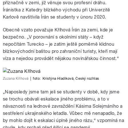
příznačně v zemi, jíž věnuje svou profesní dráhu.
Íránistka z Katedry blízkého východu při Univerzitě
Karlově navštívila Írán se studenty v únoru 2020.
Obecně vzato považuje Kříhová Írán za zemi, kde je
bezpečno. „V porovnání s okolními státy – když
nepočítám Turecko – je zatím ještě poměrně klidnou
blízkovýchodní baštou pro zahraniční turisty, kteří mají
víza a nejedou provádět nějakou novinářskou činnost.“
Zuzana Kříhová
|
foto:
Kristýna Hladíková
,
Český rozhlas
„Naposledy jsme tam jeli se studenty v době, kdy jsme
se trochu obávali eskalace jiného problému, a to v
návaznosti na lednové zavraždění Kásima Solejmáního a
sestřelení ukrajinského letadla. Vůbec mě nenapadlo, že
by mohlo dojít k eskalaci úplně jiného rázu,“ vzpomíná na
chvíle, kdy prchali před šířící se pandemií.