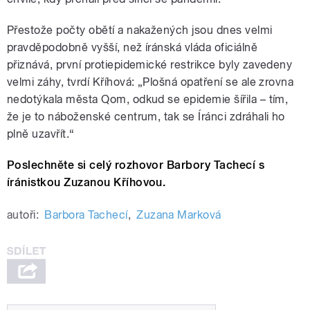
Přestože počty obětí a nakažených jsou dnes velmi
pravděpodobně vyšší, než íránská vláda oficiálně
přiznává, první protiepidemické restrikce byly zavedeny
velmi záhy, tvrdí Kříhová: „Plošná opatření se ale zrovna
nedotýkala města Qom, odkud se epidemie šířila – tím,
že je to náboženské centrum, tak se Íránci zdráhali ho
plně uzavřít.“
Poslechněte si celý rozhovor Barbory Tachecí s
íránistkou Zuzanou Kříhovou.
autoři:
Barbora Tachecí
,
Zuzana Marková