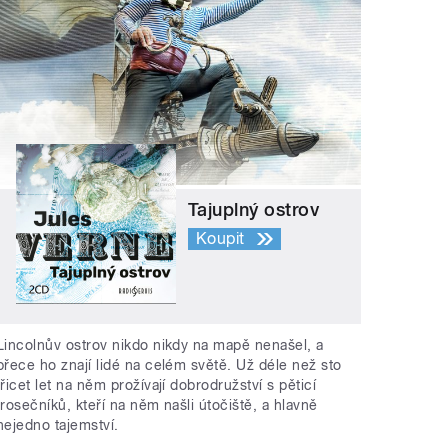
Tajuplný ostrov
Koupit
Lincolnův ostrov nikdo nikdy na mapě nenašel, a
přece ho znají lidé na celém světě. Už déle než sto
třicet let na něm prožívají dobrodružství s pěticí
trosečníků, kteří na něm našli útočiště, a hlavně
nejedno tajemství.