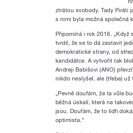
h
ztrátou svobody. Tady Piráti 
s nimi byla možná společná 
Připomíná i rok 2016. „Když s
tvrdil, že se to dá zastavit 
demokratické strany, od stře
kandidátce. A vytvořit tak bl
Andreji Babišovi (ANO) převz
nikdo neslyšel, ale (třeba) už
„Pevně doufám, že ta vůle bu
běžná úskalí, která na tako
jsou. Doufám, že to lídři do
optimista.“