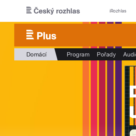
Přejít k hlavnímu obsahu
iRozhlas
Domácí
Program
Pořady
Audi