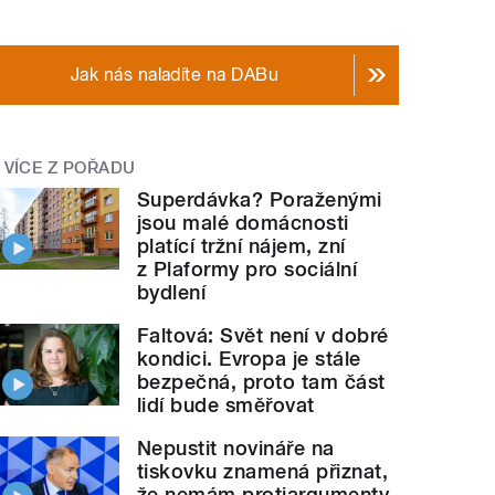
Jak nás naladíte na DABu
VÍCE Z POŘADU
Superdávka? Poraženými
jsou malé domácnosti
platící tržní nájem, zní
z Plaformy pro sociální
bydlení
Faltová: Svět není v dobré
kondici. Evropa je stále
bezpečná, proto tam část
lidí bude směřovat
Nepustit novináře na
tiskovku znamená přiznat,
že nemám protiargumenty,