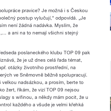
polupráce pravice? Je možná i s Českou
společný postup vylučují,“ odpovídá. „Je
rosím není žádná nadávka. Myslím, že
u,… a ani na to nemají všichni stejný
ředseda poslaneckého klubu TOP 09 pak
řiznává, že je už dnes celá řada témat,
apř. otázky životního prostřední, na
terých ve Sněmovně běžně spolupracují.
S velkou nadsázkou, a prosím, berte to
ako žert, říkám, že vizí TOP 09 nejsou
ulagy s wifinou, a někdy mám pocit, že u
ontrol každého a všude je velmi křehká