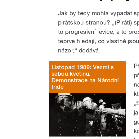
Jak by tedy mohla vypadat s
pirátskou stranou? „(Piráti) 
to progresivní levice, a to p
teprve hledají, co vlastně jso
názor,“ dodává.
P
Listopad 1989: Vezmi s
sebou květinu.
p
Demonstrace na Národní
n
třídě
k
„
j
g
k