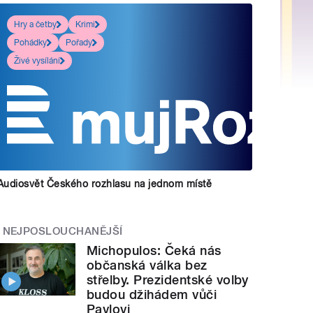
Hry a četby
Krimi
Pohádky
Pořady
Živé vysílání
Audiosvět Českého rozhlasu na jednom místě
NEJPOSLOUCHANĚJŠÍ
Michopulos: Čeká nás
občanská válka bez
střelby. Prezidentské volby
budou džihádem vůči
Pavlovi