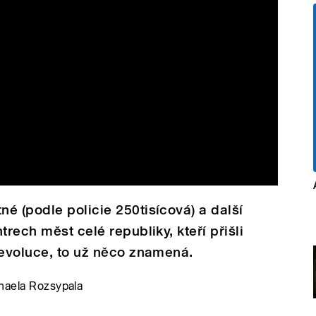
é (podle policie 250tisícová) a další
trech měst celé republiky, kteří přišli
revoluce, to už něco znamená.
chaela Rozsypala