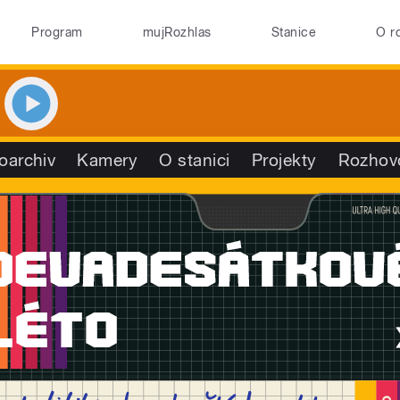
Program
mujRozhlas
Stanice
O r
oarchiv
Kamery
O stanici
Projekty
Rozhov