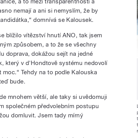
ranice, a to mezi transparentností a
jasno nemají a ani si nemyslím, že by
kandidátka,“ domnívá se Kalousek.
e blížilo vítězství hnutí ANO, tak jsem
jediným způsobem, a to že se všechny
du doprava, dokážou sejít na jedné
ok, který v d'Hondtově systému nedovolí
ít moc.“ Tehdy na to podle Kalouska
 teď bude.
de mnohem větší, ale taky si uvědomuji
vém společném předvolebním postupu
kážou domluvit. Jsem tady mírný