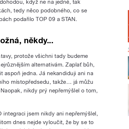
 dohodou, když ne na jedné, tak
kách, tedy něco podobného, co se
lbách podařilo TOP 09 a STAN.
ožná, někdy...
dstavy, protože všichni tady budeme
ejrůznějším alternativám. Zaplať bůh,
it aspoň jedna. Já nekandiduji ani na
ního místopředsedu, takže… já můžu
. Naopak, nikdy prý nepřemýšlel o tom,
O integraci jsem nikdy ani nepřemýšlel,
řitom dnes nejde vyloučit, že by se to