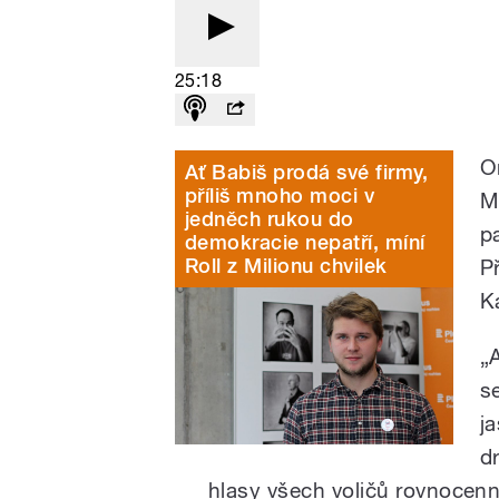
25:18
O
Ať Babiš prodá své firmy,
příliš mnoho moci v
M
jedněch rukou do
p
demokracie nepatří, míní
Roll z Milionu chvilek
P
K
„
s
j
d
hlasy všech voličů rovnocenn