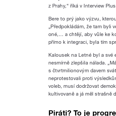
z Prahy,“ říká v Interview Plus
Bere to prý jako výzvu, kterou
„Předpokládám, že tam byli vo
oné,… a chtějí, aby vůle ke 
přímo k integraci, byla tím 
Kalousek na Letné byl a své 
nesmírně zlepšila nálada. „M
s čtvrtmilionovým davem svá
neprotestovali proti výsledkům 
voleb, musí dodržovat demokra
kultivovaně a já měl strašně 
Piráti? To je progre