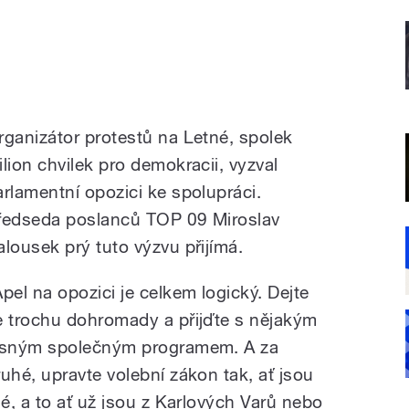
rganizátor protestů na Letné, spolek
ilion chvilek pro demokracii, vyzval
arlamentní opozici ke spolupráci.
ředseda poslanců TOP 09 Miroslav
alousek prý tuto výzvu přijímá.
Apel na opozici je celkem logický. Dejte
e trochu dohromady a přijďte s nějakým
asným společným programem. A za
ruhé, upravte volební zákon tak, ať jsou
é, a to ať už jsou z Karlových Varů nebo