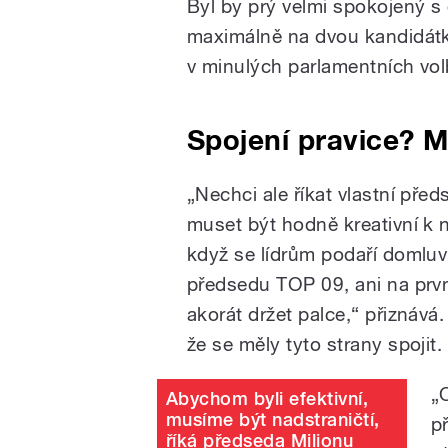
Byl by prý velmi spokojený s
maximálně na dvou kandidát
v minulých parlamentních vo
Spojení pravice? M
„Nechci ale říkat vlastní pře
muset být hodně kreativní k n
když se lídrům podaří domluv
předsedu TOP 09, ani na prv
akorát držet palce,“ přiznává
že se měly tyto strany spojit.
„
Abychom byli efektivní,
musíme být nadstraničtí,
p
říká předseda Milionu