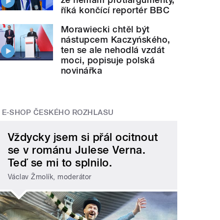
říká končící reportér BBC
Morawiecki chtěl být
nástupcem Kaczyńského,
ten se ale nehodlá vzdát
moci, popisuje polská
novinářka
E-SHOP ČESKÉHO ROZHLASU
Vždycky jsem si přál ocitnout
se v románu Julese Verna.
Teď se mi to splnilo.
Václav Žmolík, moderátor