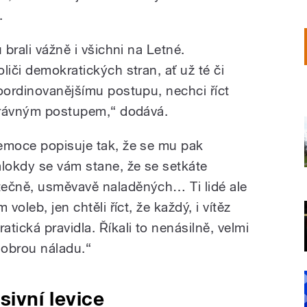
.
 brali vážně i všichni na Letné.
liči demokratických stran, ať už té či
koordinovanějšímu postupu, nechci říct
správným postupem,“ dodává.
emoce popisuje tak, že se mu pak
álokdy se vám stane, že se setkáte
tečně, usměvavě naladěných… Ti lidé ale
voleb, jen chtěli říct, že každý, i vítěz
tická pravidla. Říkali to nenásilně, velmi
dobrou náladu.“
sivní levice