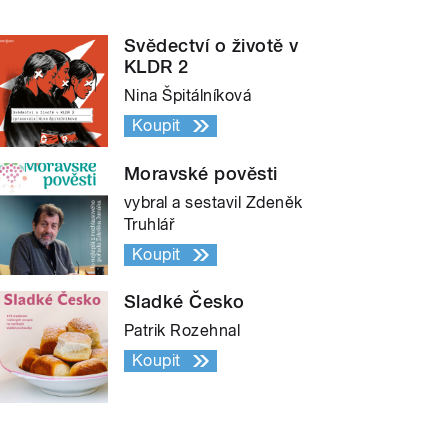
Svědectví o životě v
KLDR 2
Nina Špitálníková
Koupit
Moravské pověsti
vybral a sestavil Zdeněk
Truhlář
Koupit
Sladké Česko
Patrik Rozehnal
Koupit