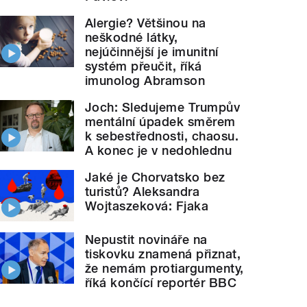
Alergie? Většinou na
neškodné látky,
nejúčinnější je imunitní
systém přeučit, říká
imunolog Abramson
Joch: Sledujeme Trumpův
mentální úpadek směrem
k sebestřednosti, chaosu.
A konec je v nedohlednu
Jaké je Chorvatsko bez
turistů? Aleksandra
Wojtaszeková: Fjaka
Nepustit novináře na
tiskovku znamená přiznat,
že nemám protiargumenty,
říká končící reportér BBC