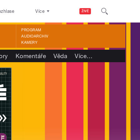
ozhlase
Více
ŽIVĚ
PROGRAM
AUDIOARCHIV
KAMERY
ory
Komentáře
Věda
Více
…