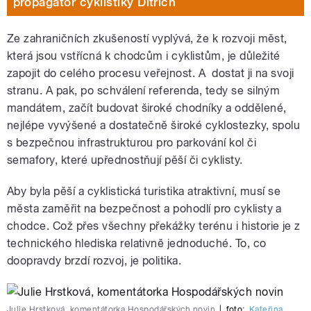
propagátor cyklistiky Ditrich
Ze zahraničních zkušeností vyplývá, že k rozvoji měst,
která jsou vstřícná k chodcům i cyklistům, je důležité
zapojit do celého procesu veřejnost. A dostat ji na svoji
stranu. A pak, po schválení referenda, tedy se silným
mandátem, začít budovat široké chodníky a oddělené,
nejlépe vyvýšené a dostatečně široké cyklostezky, spolu
s bezpečnou infrastrukturou pro parkování kol či
semafory, které upřednostňují pěší či cyklisty.
Aby byla pěší a cyklistická turistika atraktivní, musí se
města zaměřit na bezpečnost a pohodlí pro cyklisty a
chodce. Což přes všechny překážky terénu i historie je z
technického hlediska relativně jednoduché. To, co
doopravdy brzdí rozvoj, je politika.
Julie Hrstková, komentátorka Hospodářských novin
|
foto:
Kateřina