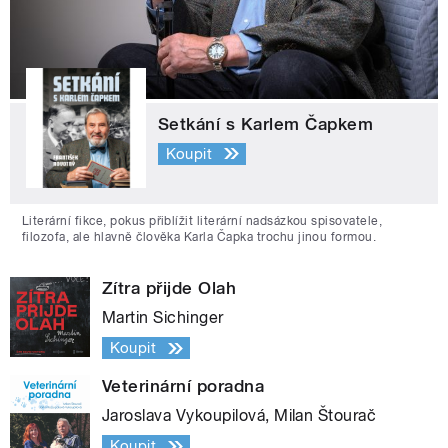
Setkání s Karlem Čapkem
Koupit
Literární fikce, pokus přiblížit literární nadsázkou spisovatele,
filozofa, ale hlavně člověka Karla Čapka trochu jinou formou.
Zítra přijde Olah
Martin Sichinger
Koupit
Veterinární poradna
Jaroslava Vykoupilová, Milan Štourač
Koupit