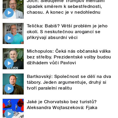
Joch: Sledujeme Trumpův mentální
úpadek směrem k sebestřednosti,
chaosu. A konec je v nedohlednu
Telička: Babiš? Větší problém je jeho
okolí. S neskutečnou arogancí se
přikrývají absurdní věci
Michopulos: Čeká nás občanská válka
bez střelby. Prezidentské volby budou
džihádem vůči Pavlovi
Bartkovský: Společnost se dělí na dva
tábory. Jeden argumentuje, druhý si
tvoří paralelní realitu
Jaké je Chorvatsko bez turistů?
Aleksandra Wojtaszeková: Fjaka