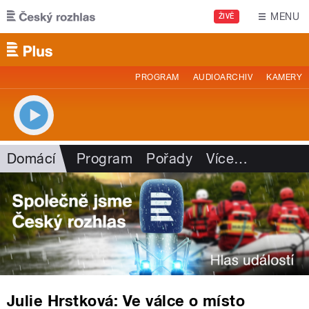
Přejít k hlavnímu obsahu
MENU
ŽIVĚ
PROGRAM
AUDIOARCHIV
KAMERY
Domácí
Program
Pořady
Více
…
Julie Hrstková: Ve válce o místo