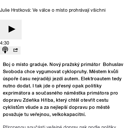
Julie Hrstková: Ve válce o místo prohrávají všichni
4:30
Boj o místo graduje. Nový pražský primátor Bohuslav
Svoboda chce vygumovat cyklopruhy. Městem kvůli
úspoře času nejraději jezdí autem. Elektroautem tedy
nutno dodat. I tak jde o přesný opak politiky
exprimátora a současného náměstka primátora pro
dopravu Zdeňka Hřiba, který chtěl otevřít cestu
cyklistům všude a za nejlepší dopravu po městě
považuje tu veřejnou, velkokapacitní.
Přirozenou součásti veřejné doprav pak podle politiky