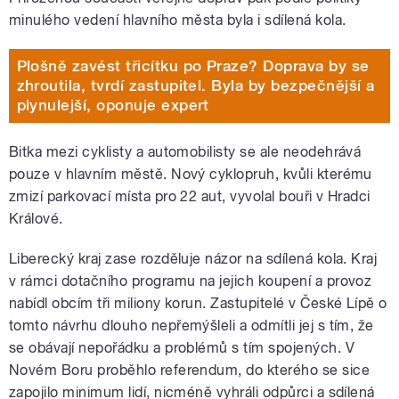
minulého vedení hlavního města byla i sdílená kola.
Plošně zavést třicítku po Praze? Doprava by se
zhroutila, tvrdí zastupitel. Byla by bezpečnější a
plynulejší, oponuje expert
Bitka mezi cyklisty a automobilisty se ale neodehrává
pouze v hlavním městě. Nový cyklopruh, kvůli kterému
zmizí parkovací místa pro 22 aut, vyvolal bouři v Hradci
Králové.
Liberecký kraj zase rozděluje názor na sdílená kola. Kraj
v rámci dotačního programu na jejich koupení a provoz
nabídl obcím tři miliony korun. Zastupitelé v České Lípě o
tomto návrhu dlouho nepřemýšleli a odmítli jej s tím, že
se obávají nepořádku a problémů s tím spojených. V
Novém Boru proběhlo referendum, do kterého se sice
zapojilo minimum lidí, nicméně vyhráli odpůrci a sdílená