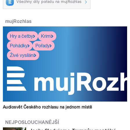
Všechny díly pořadu na mujRozhlas
mujRozhlas
Hry a četby
Krimi
Pohádky
Pořady
Živé vysílání
Audiosvět Českého rozhlasu na jednom místě
NEJPOSLOUCHANĚJŠÍ