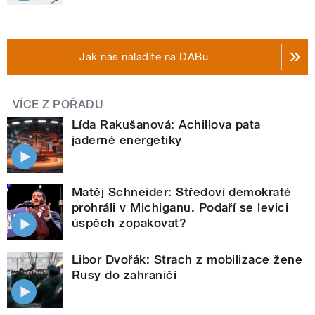
Jak nás naladíte na DABu
VÍCE Z POŘADU
Lída Rakušanová: Achillova pata
jaderné energetiky
Matěj Schneider: Středoví demokraté
prohráli v Michiganu. Podaří se levici
úspěch zopakovat?
Libor Dvořák: Strach z mobilizace žene
Rusy do zahraničí