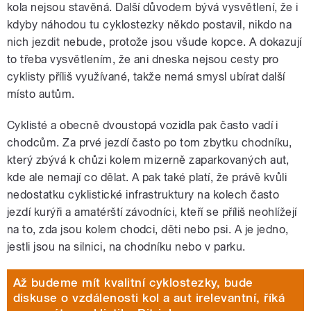
kola nejsou stavěná. Další důvodem bývá vysvětlení, že i
kdyby náhodou tu cyklostezky někdo postavil, nikdo na
nich jezdit nebude, protože jsou všude kopce. A dokazují
to třeba vysvětlením, že ani dneska nejsou cesty pro
cyklisty příliš využívané, takže nemá smysl ubírat další
místo autům.
Cyklisté a obecně dvoustopá vozidla pak často vadí i
chodcům. Za prvé jezdí často po tom zbytku chodníku,
který zbývá k chůzi kolem mizerně zaparkovaných aut,
kde ale nemají co dělat. A pak také platí, že právě kvůli
nedostatku cyklistické infrastruktury na kolech často
jezdí kurýři a amatérští závodníci, kteří se příliš neohlížejí
na to, zda jsou kolem chodci, děti nebo psi. A je jedno,
jestli jsou na silnici, na chodníku nebo v parku.
Až budeme mít kvalitní cyklostezky, bude
diskuse o vzdálenosti kol a aut irelevantní, říká