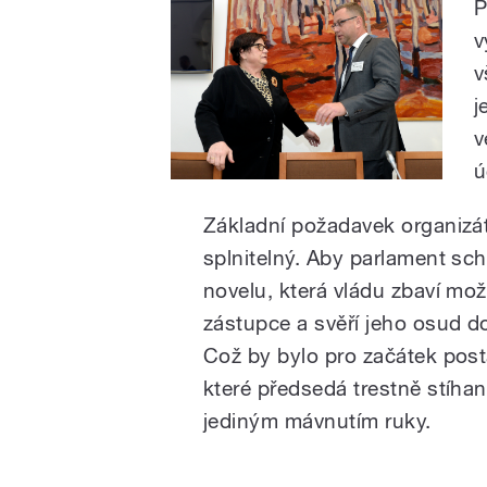
P
v
v
j
v
ú
Základní požadavek organizát
splnitelný. Aby parlament sc
novelu, která vládu zbaví mož
zástupce a svěří jeho osud d
Což by bylo pro začátek posta
které předsedá trestně stíha
jediným mávnutím ruky.