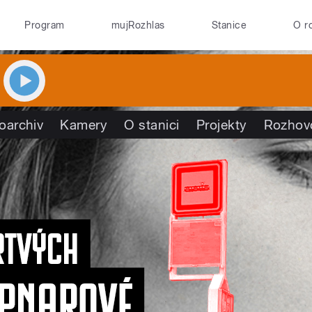
Program
mujRozhlas
Stanice
O r
oarchiv
Kamery
O stanici
Projekty
Rozhov