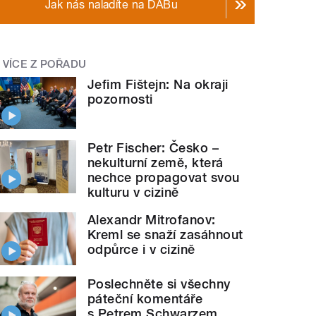
Jak nás naladíte na DABu
VÍCE Z POŘADU
Jefim Fištejn: Na okraji
pozornosti
Petr Fischer: Česko –
nekulturní země, která
nechce propagovat svou
kulturu v cizině
Alexandr Mitrofanov:
Kreml se snaží zasáhnout
odpůrce i v cizině
Poslechněte si všechny
páteční komentáře
s Petrem Schwarzem