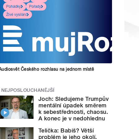
Pohádky
Pořady
Živé vysílání
Audiosvět Českého rozhlasu na jednom místě
NEJPOSLOUCHANĚJŠÍ
Joch: Sledujeme Trumpův
mentální úpadek směrem
k sebestřednosti, chaosu.
A konec je v nedohlednu
Telička: Babiš? Větší
problém je jeho okolí.