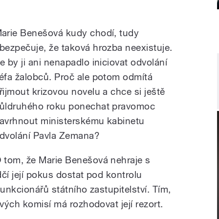
arie Benešová kudy chodí, tudy
bezpečuje, že taková hrozba neexistuje.
e by ji ani nenapadlo iniciovat odvolání
éfa žalobců. Proč ale potom odmítá
řijmout krizovou novelu a chce si ještě
ůldruhého roku ponechat pravomoc
avrhnout ministerskému kabinetu
dvolání Pavla Zemana?
 tom, že Marie Benešová nehraje s
čí její pokus dostat pod kontrolu
funkcionářů státního zastupitelství. Tím,
ových komisí má rozhodovat její rezort.