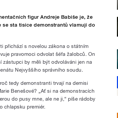
entačních figur Andreje Babiše je, že
e se sta tisíce demonstrantů vlamují do
ti přichází s novelou zákona o státním
bavuje pravomoci odvolat šéfa žalobců. On
ní zástupci by měli být odvoláváni jen na
senátu Nejvyššího správního soudu.
roč tedy demonstranti trvají na demisi
arie Benešové? „Ať si na demonstracích
erou do pusy mne, ale ne ji,“ píše rádoby
o chlapsku premiér.