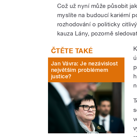
Což už nyní může působit jak
myslíte na budoucí kariérní p
rozhodování o politicky citli
kauza Lány, pozorně sledovat
K
ú
Jan Vávra: Je nezávislost
p
největším problémem
h
justice?
n
T
s
v
v