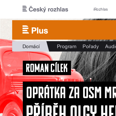
Přejít k hlavnímu obsahu
iRozhlas
Domácí
Program
Pořady
Audi