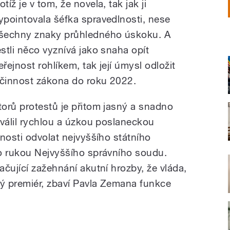
otíž je v tom, že novela, tak jak ji
ypointovala šéfka spravedlnosti, nese
šechny znaky průhledného úskoku. A
estli něco vyznívá jako snaha opít
eřejnost rohlíkem, tak její úmysl odložit
činnost zákona do roku 2022.
orů protestů je přitom jasný a snadno
hválil rychlou a úzkou poslaneckou
nosti odvolat nejvyššího státního
o rukou Nejvyššího správního soudu.
čující zažehnání akutní hrozby, že vláda,
ný premiér, zbaví Pavla Zemana funkce