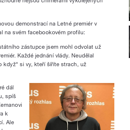
ozhodně nejsou chimérami vykolejených
onovou demonstrací na Letné premiér v
val na svém facebookovém profilu:
státního zástupce jsem mohl odvolat už
emiér. Každé jednání vlády. Neudělal
když“ si vy, kteří šíříte strach, už
ré dál
, spíš
 Zemanovi
a k
í. Ale