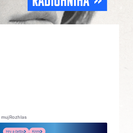
mujRozhlas
Hry a četby
Krimi