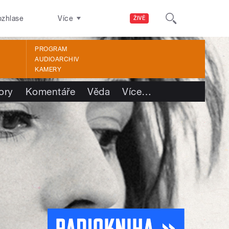
ozhlase
Více
ŽIVĚ
PROGRAM
AUDIOARCHIV
KAMERY
ory
Komentáře
Věda
Více
…