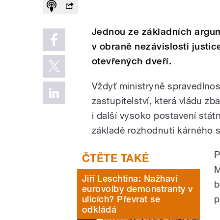
Jednou ze základních argum
v obraně nezávislosti justic
otevřených dveří.
Vždyť ministryně spravedlnos
zastupitelství, která vládu z
i další vysoko postavení stát
základě rozhodnutí kárného 
P
M
Jiří Leschtina: Nažhaví
b
eurovolby demonstranty v
p
ulicích? Převrat se
odkládá