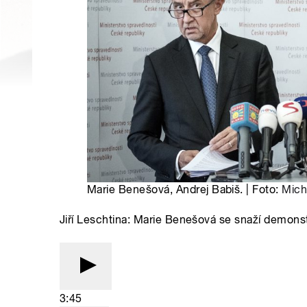
Marie Benešová, Andrej Babiš. | Foto:
Mich
Jiří Leschtina: Marie Benešová se snaží demonst
3:45