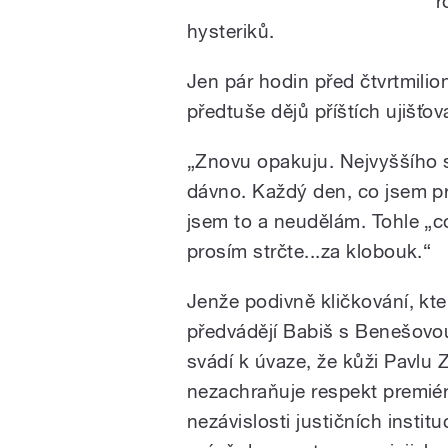
r
hysteriků.
Jen pár hodin před čtvrtmili
předtuše dějů příštích ujišťo
„Znovu opakuju. Nejvyššího 
dávno. Každý den, co jsem pr
jsem to a neudělám. Tohle „co 
prosím strčte...za klobouk.“
Jenže podivně kličkování, kte
předvádějí Babiš s Benešovou
svádí k úvaze, že kůži Pavlu
nezachraňuje respekt premiér
nezávislosti justičních instituc