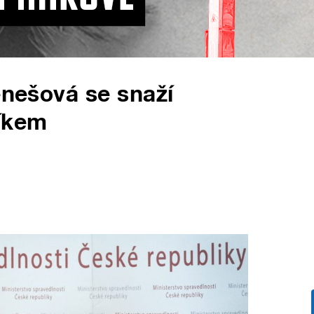
enešová se snaží
líkem