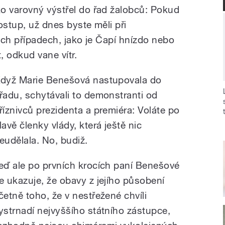
o varovný výstřel do řad žalobců: Pokud
ostup, už dnes byste měli při
vých případech, jako je Čapí hnízdo nebo
, odkud vane vítr.
dyž Marie Benešová nastupovala do
řadu, schytávali to demonstranti od
říznivců prezidenta a premiéra: Voláte po
lavě členky vlády, která ještě nic
eudělala. No, budiž.
eď ale po prvních krocích paní Benešové
e ukazuje, že obavy z jejího působení
četně toho, že v nestřežené chvíli
ystrnadí nejvyššího státního zástupce,