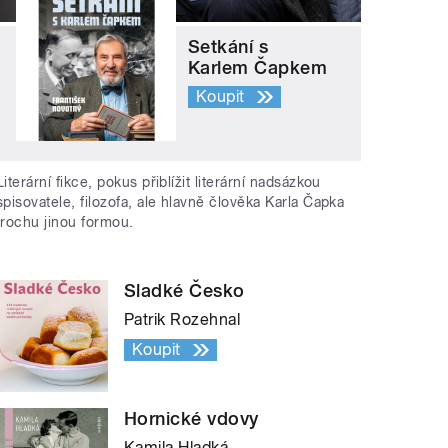
Setkání s
Karlem Čapkem
Koupit
Literární fikce, pokus přiblížit literární nadsázkou
spisovatele, filozofa, ale hlavně člověka Karla Čapka
trochu jinou formou.
Sladké Česko
Patrik Rozehnal
Koupit
Hornické vdovy
Kamila Hladká