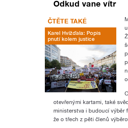
Odkud vane vítr
M
u
Karel Hvížďala: Popis
Ž
pnutí kolem justice
š
p
p
n
o
O
otevřenými kartami, také svěd
ministerstva i budoucí výběr 
že o třech z pěti členů výběr