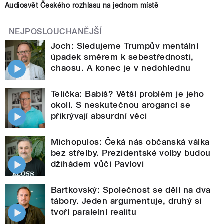
Audiosvět Českého rozhlasu na jednom místě
NEJPOSLOUCHANĚJŠÍ
Joch: Sledujeme Trumpův mentální
úpadek směrem k sebestřednosti,
chaosu. A konec je v nedohlednu
Telička: Babiš? Větší problém je jeho
okolí. S neskutečnou arogancí se
přikrývají absurdní věci
Michopulos: Čeká nás občanská válka
bez střelby. Prezidentské volby budou
džihádem vůči Pavlovi
Bartkovský: Společnost se dělí na dva
tábory. Jeden argumentuje, druhý si
tvoří paralelní realitu