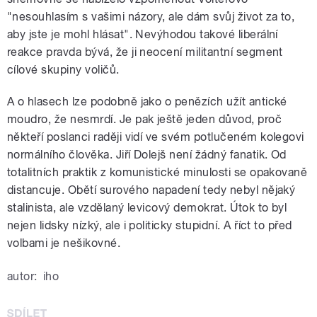
"nesouhlasím s vašimi názory, ale dám svůj život za to,
aby jste je mohl hlásat". Nevýhodou takové liberální
reakce pravda bývá, že ji neocení militantní segment
cílové skupiny voličů.
A o hlasech lze podobně jako o penězích užít antické
moudro, že nesmrdí. Je pak ještě jeden důvod, proč
někteří poslanci raději vidí ve svém potlučeném kolegovi
normálního člověka. Jiří Dolejš není žádný fanatik. Od
totalitních praktik z komunistické minulosti se opakovaně
distancuje. Obětí surového napadení tedy nebyl nějaký
stalinista, ale vzdělaný levicový demokrat. Útok to byl
nejen lidsky nízký, ale i politicky stupidní. A říct to před
volbami je nešikovné.
autor:
iho