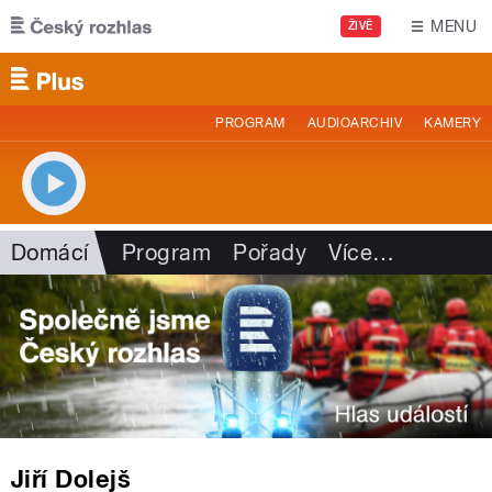
Přejít k hlavnímu obsahu
MENU
ŽIVĚ
PROGRAM
AUDIOARCHIV
KAMERY
Domácí
Program
Pořady
Více
…
Jiří Dolejš