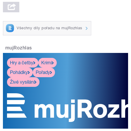
Všechny díly pořadu na mujRozhlas
mujRozhlas
Hry a četby
Krimi
Pohádky
Pořady
Živé vysílání