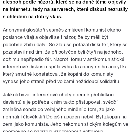
alespoň podle názorů, které se na dané téma objevily
na internetu, tedy na serverech, které diskusi nezrušily
s ohledem na dobrý vkus.
Anonymní glosátoři vesměs zmlácení komunistického
poslance vítají a objevil se i názor, že by měli být
podobně zbiti i další. Se zlou se potázal diskutér, který se
pozastavil nad tím, že při potyčce byli čtyři na jednoho,
což mu nepřipadlo fér. Naproti tomu v antikomunistické
internetové diskusi uspěla výhrada anonymního analytika,
který smutně konstatoval, že kopání do komunisty
vynese jeho straně před volbami nežádoucí solidaritu.
Jakkoli bývají internetové chaty obecně přehlídkou
deviantů a je potřeba k nim takto přistupovat, svědčí
zmíněná sonda do veřejného mínění o tom, že jako
normální člověk Jiří Dolejš napaden nebyl. Byl zkopán na
zemi jako komunista. Jeho nekomunistickým kolegům ve
sněmovně se nabízelo vzpomenout Voltérovo