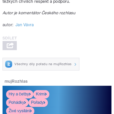
těžkých chvílích respekt a podporu.
Autor je komentátor Českého rozhlasu
autor:
Jan Vávra
Všechny díly pořadu na mujRozhlas
mujRozhlas
Hry a četby
Krimi
Pohádky
Pořady
Živé vysílání