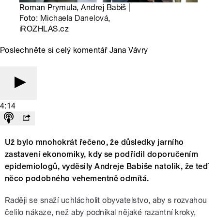
Roman Prymula, Andrej Babiš |
Foto:
Michaela Danelová
,
iROZHLAS.cz
Poslechněte si celý komentář Jana Vávry
4:14
Už bylo mnohokrát řečeno, že důsledky jarního
zastavení ekonomiky, kdy se podřídil doporučením
epidemiologů, vyděsily Andreje Babiše natolik, že teď
něco podobného vehementně odmítá.
Raději se snaží uchlácholit obyvatelstvo, aby s rozvahou
čelilo nákaze, než aby podnikal nějaké razantní kroky,