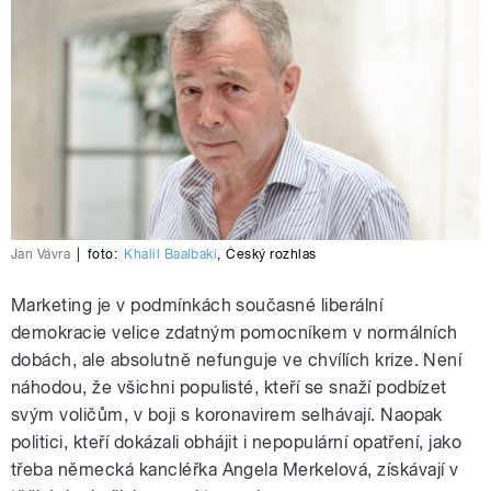
Jan Vávra
|
foto:
Khalil Baalbaki
,
Český rozhlas
Marketing je v podmínkách současné liberální
demokracie velice zdatným pomocníkem v normálních
dobách, ale absolutně nefunguje ve chvílích krize. Není
náhodou, že všichni populisté, kteří se snaží podbízet
svým voličům, v boji s koronavirem selhávají. Naopak
politici, kteří dokázali obhájit i nepopulární opatření, jako
třeba německá kancléřka Angela Merkelová, získávají v