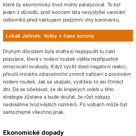
které by ekonomický život mohly paralyzovat. To byl
jeden z důvodů, proč koncem léta nevyslyšel varování
odborníků před nástupem podzimní vlny koronaviru.
Lukáš Jelínek: Volby v čase korony
Druhým důvodem byla snaha si nepopudit tu část
populace, která v nošení roušek viděla nepřípustné
omezování svobody. Když vycítil dosti negativní reakci,
přinutil ministra zdravotnictví zmírnit nařízení o povinném
nošení roušek. Jak se ukázalo, vydrželo to asi čtrnáct
dní. Dá se očekávat, že do krajských voleb u této
strategie zůstane a bude doufat, že růst nákazy
nedosáhne hrozivějších rozměrů. Po volbách může být
samozřejmě všechno jinak.
Ekonomické dopady