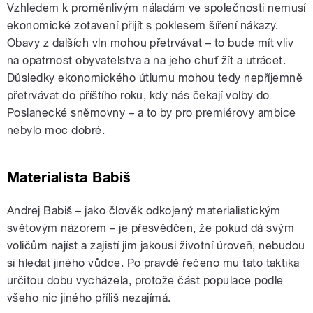
Vzhledem k proměnlivým náladám ve společnosti nemusí
ekonomické zotavení přijít s poklesem šíření nákazy.
Obavy z dalších vln mohou přetrvávat – to bude mít vliv
na opatrnost obyvatelstva a na jeho chuť žít a utrácet.
Důsledky ekonomického útlumu mohou tedy nepříjemně
přetrvávat do příštího roku, kdy nás čekají volby do
Poslanecké sněmovny – a to by pro premiérovy ambice
nebylo moc dobré.
Materialista Babiš
Andrej Babiš – jako člověk odkojený materialistickým
světovým názorem – je přesvědčen, že pokud dá svým
voličům najíst a zajistí jim jakousi životní úroveň, nebudou
si hledat jiného vůdce. Po pravdě řečeno mu tato taktika
určitou dobu vycházela, protože část populace podle
všeho nic jiného příliš nezajímá.