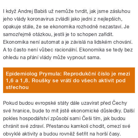
I když Andrej Babiš už nemůže tvrdit, jak jsme zásluhou
jeho vlády koronavirus zvládli jako jedni z nejlepších,
opakuje stále, že se ekonomika rozhodně nezastaví. Je
samozřejmě otázkou, jestli je to schopen zařídit.
Ekonomika není automat a je závislá na lidském chování.
A to často není vůbec racionální. Ekonomika se tedy bez
ohledu na přání vlády může vypnout sama.
Epidemiolog Prymula: Reprodukční číslo je mezi
1,6 a 1,8. Roušky se vrátí do všech aktivit pod
střechou
Pokud budou evropské státy dále uzavírat před Čechy
své hranice, bude to mít jistě ekonomické důsledky. Další
pokles hospodářství způsobí sami Češi tím, jak budou
chránit své zdraví. Přestanou kamkoli chodit, omezí své
obvyklé aktivity a budou rovněž šetřit na horší časy.