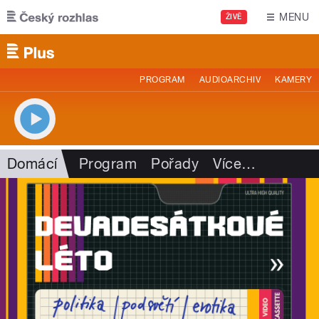
Přejít k hlavnímu obsahu
MENU
ŽIVĚ
PROGRAM
AUDIOARCHIV
KAMERY
Domácí
Program
Pořady
Více
…