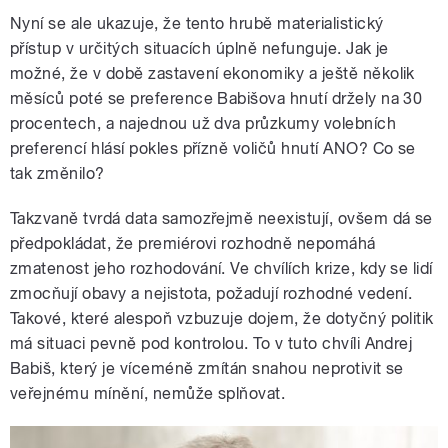
Nyní se ale ukazuje, že tento hrubě materialistický
přístup v určitých situacích úplně nefunguje. Jak je
možné, že v době zastavení ekonomiky a ještě několik
měsíců poté se preference Babišova hnutí držely na 30
procentech, a najednou už dva průzkumy volebních
preferencí hlásí pokles přízně voličů hnutí ANO? Co se
tak změnilo?
Takzvaně tvrdá data samozřejmě neexistují, ovšem dá se
předpokládat, že premiérovi rozhodně nepomáhá
zmatenost jeho rozhodování. Ve chvílích krize, kdy se lidí
zmocňují obavy a nejistota, požadují rozhodné vedení.
Takové, které alespoň vzbuzuje dojem, že dotyčný politik
má situaci pevně pod kontrolou. To v tuto chvíli Andrej
Babiš, který je víceméně zmítán snahou neprotivit se
veřejnému mínění, nemůže splňovat.