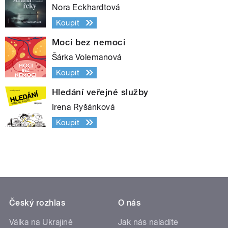
Nora Eckhardtová
Koupit
Moci bez nemoci
Šárka Volemanová
Koupit
Hledání veřejné služby
Irena Ryšánková
Koupit
Český rozhlas
O nás
Válka na Ukrajině
Jak nás naladíte