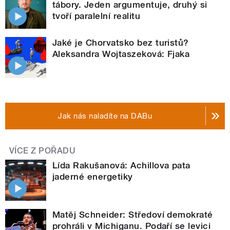
tábory. Jeden argumentuje, druhý si
tvoří paralelní realitu
Jaké je Chorvatsko bez turistů?
Aleksandra Wojtaszeková: Fjaka
Jak nás naladíte na DABu
VÍCE Z POŘADU
Lída Rakušanová: Achillova pata
jaderné energetiky
Matěj Schneider: Středoví demokraté
prohráli v Michiganu. Podaří se levici