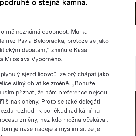
 podruhé o stejná kamna.
pro mě neznámá osobnost. Marka
 než Pavla Bělobrádka, protože se jako
litickým debatám,“ zmiňuje Kasal
ka Miloslava Výborného.
plynulý sjezd lidovců lze prý chápat jako
elice silný obrat ke změně. „Bohužel
usím přiznat, že nám preference nejsou
říliš nakloněny. Proto se také delegáti
jezdu rozhodli k poněkud radikálnímu
rocesu změny, než kdo možná očekával.
 tom je naše naděje a myslím si, že je