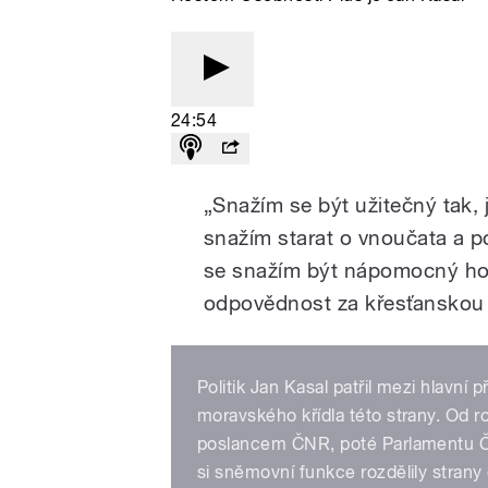
24:54
„
Snažím se být užitečný tak, 
snažím starat o vnoučata a 
se snažím být nápomocný hoc
odpovědnost za křesťanskou 
Politik Jan Kasal patřil mezi hlavní
moravského křídla této strany. Od 
poslancem ČNR, poté Parlamentu Č
si sněmovní funkce rozdělily strany