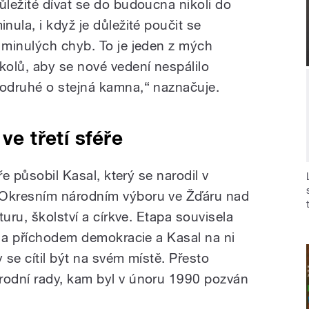
ůležité dívat se do budoucna nikoli do
inula, i když je důležité poučit se
 minulých chyb. To je jeden z mých
kolů, aby se nové vedení nespálilo
odruhé o stejná kamna,“ naznačuje.
ve třetí sféře
ře působil Kasal, který se narodil v
Okresním národním výboru ve Žďáru nad
uru, školství a církve. Etapa souvisela
í a příchodem demokracie a Kasal na ni
se cítil být na svém místě. Přesto
odní rady, kam byl v únoru 1990 pozván