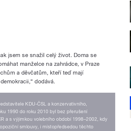
jak jsem se snažil celý život. Doma se
pomáhat manželce na zahrádce, v Praze
hům a děvčatům, kteří teď mají
demokracii,“ dodává.
 představitele KDU-ČSL a konzervativního,
roku 1990 do roku 2010 byl bez přerušení
R a s výjimkou volebního období 1998–2002, kdy
 opoziční smlouvy, i místopředsedou těchto