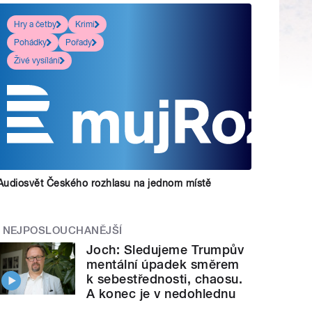
Hry a četby
Krimi
Pohádky
Pořady
Živé vysílání
Audiosvět Českého rozhlasu na jednom místě
NEJPOSLOUCHANĚJŠÍ
Joch: Sledujeme Trumpův
mentální úpadek směrem
k sebestřednosti, chaosu.
A konec je v nedohlednu