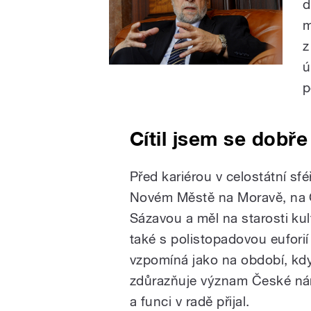
d
m
z
ú
p
Cítil jsem se dobře 
Před kariérou v celostátní sfé
Novém Městě na Moravě, na 
Sázavou a měl na starosti kult
také s polistopadovou eufori
vzpomíná jako na období, kdy 
zdůrazňuje význam České nár
a funci v radě přijal.