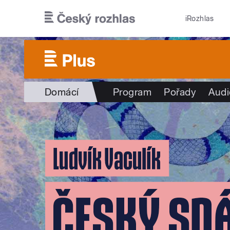
Přejít k hlavnímu obsahu
iRozhlas
Domácí
Program
Pořady
Audi