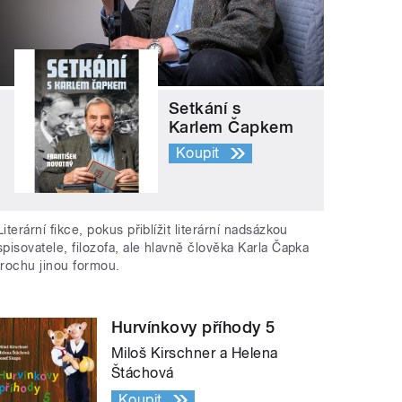
Setkání s
Karlem Čapkem
Koupit
Literární fikce, pokus přiblížit literární nadsázkou
spisovatele, filozofa, ale hlavně člověka Karla Čapka
trochu jinou formou.
Hurvínkovy příhody 5
Miloš Kirschner a Helena
Štáchová
Koupit