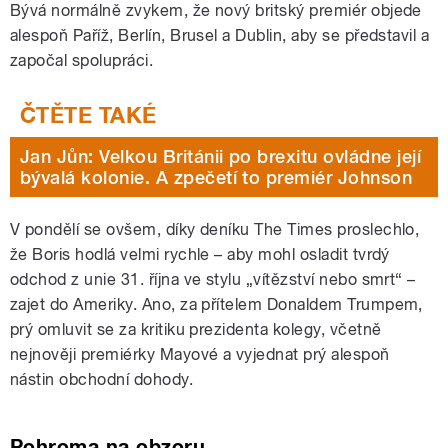
Bývá normálně zvykem, že nový britský premiér objede
alespoň Paříž, Berlín, Brusel a Dublin, aby se představil a
započal spolupráci.
Jan Jůn: Velkou Británii po brexitu ovládne její
bývalá kolonie. A zpečetí to premiér Johnson
V pondělí se ovšem, díky deníku The Times proslechlo,
že Boris hodlá velmi rychle – aby mohl osladit tvrdý
odchod z unie 31. října ve stylu „vítězství nebo smrt“ –
zajet do Ameriky. Ano, za přítelem Donaldem Trumpem,
prý omluvit se za kritiku prezidenta kolegy, včetně
nejnověji premiérky Mayové a vyjednat prý alespoň
nástin obchodní dohody.
Pohroma na obzoru