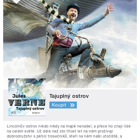
Tajuplný ostrov
Koupit
Lincolnův ostrov nikdo nikdy na mapě nenašel, a přece ho znají lidé
na celém světě. Už déle než sto třicet let na něm prožívají
dobrodružství s pěticí trosečníků, kteří na něm našli útočiště, a