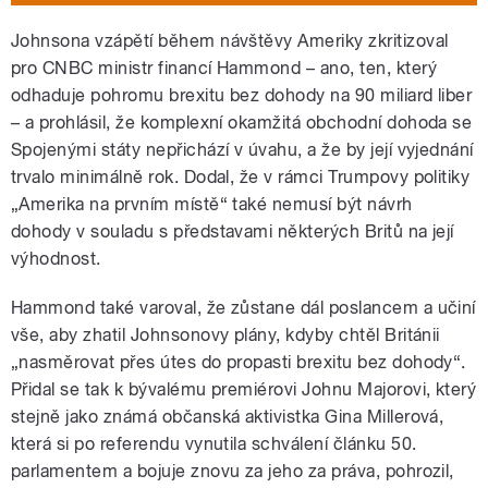
Johnsona vzápětí během návštěvy Ameriky zkritizoval
pro CNBC ministr financí Hammond – ano, ten, který
odhaduje pohromu brexitu bez dohody na 90 miliard liber
– a prohlásil, že komplexní okamžitá obchodní dohoda se
Spojenými státy nepřichází v úvahu, a že by její vyjednání
trvalo minimálně rok. Dodal, že v rámci Trumpovy politiky
„Amerika na prvním místě“ také nemusí být návrh
dohody v souladu s představami některých Britů na její
výhodnost.
Hammond také varoval, že zůstane dál poslancem a učiní
vše, aby zhatil Johnsonovy plány, kdyby chtěl Británii
„nasměrovat přes útes do propasti brexitu bez dohody“.
Přidal se tak k bývalému premiérovi Johnu Majorovi, který
stejně jako známá občanská aktivistka Gina Millerová,
která si po referendu vynutila schválení článku 50.
parlamentem a bojuje znovu za jeho za práva, pohrozil,