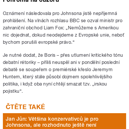
Oznámení následovala pro Johnsona jistě nepříjemná
prohlášení. Na vlnách rozhlasu BBC se ozval ministr pro
zahraniční obchod Liam Fox: „Nemůžeme s Amerikou
nic dojednat, dokud neodejdeme z Evropské unie, neboť
bychom porušili evropské právo.“
Je nutné dodat, že Boris – přes utlumení kritického tónu
debatní rétoriky – příliš neuspěl ani v pondělní poslední
debatě se soupeřem o premiérské křeslo Jeremym
Huntem, který stále působí dojmem spolehlivějšího
politika, i když oba nyní chtějí smazat tzv. „irskou
pojistku“.
Jan Jůn: Většina konzervativců je pro
Johnsona, ale rozhodnuto ještě není