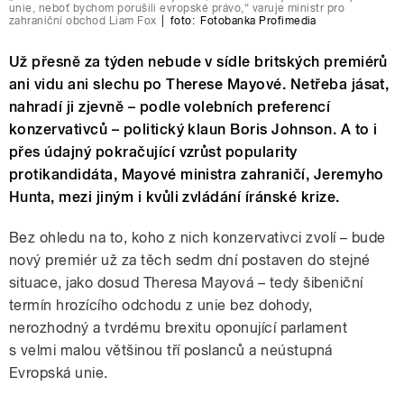
unie, neboť bychom porušili evropské právo,“ varuje ministr pro
zahraniční obchod Liam Fox
|
foto:
Fotobanka Profimedia
Už přesně za týden nebude v sídle britských premiérů
ani vidu ani slechu po Therese Mayové. Netřeba jásat,
nahradí ji zjevně – podle volebních preferencí
konzervativců – politický klaun Boris Johnson. A to i
přes údajný pokračující vzrůst popularity
protikandidáta, Mayové ministra zahraničí, Jeremyho
Hunta, mezi jiným i kvůli zvládání íránské krize.
Bez ohledu na to, koho z nich konzervativci zvolí – bude
nový premiér už za těch sedm dní postaven do stejné
situace, jako dosud Theresa Mayová – tedy šibeniční
termín hrozícího odchodu z unie bez dohody,
nerozhodný a tvrdému brexitu oponující parlament
s velmi malou většinou tří poslanců a neústupná
Evropská unie.