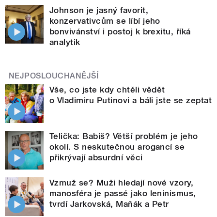
Johnson je jasný favorit,
konzervativcům se líbí jeho
bonvivánství i postoj k brexitu, říká
analytik
NEJPOSLOUCHANĚJŠÍ
Vše, co jste kdy chtěli vědět
o Vladimiru Putinovi a báli jste se zeptat
Telička: Babiš? Větší problém je jeho
okolí. S neskutečnou arogancí se
přikrývají absurdní věci
Vzmuž se? Muži hledají nové vzory,
manosféra je passé jako leninismus,
tvrdí Jarkovská, Maňák a Petr