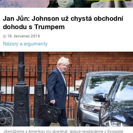
Jan Jůn: Johnson už chystá obchodní
dohodu s Trumpem
19. červenec 2019
Názory a argumenty
„Nemůžeme s Amerikou nic dojednat, dokud neodejdeme z Evropské