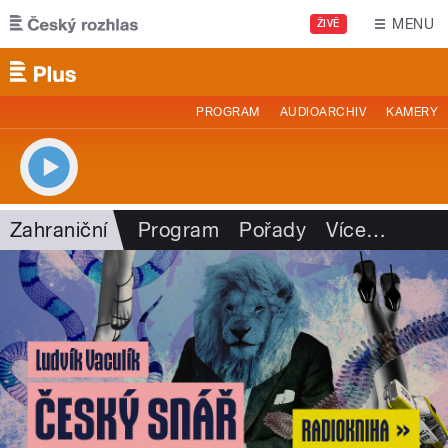
Přejít k hlavnímu obsahu
MENU
ŽIVĚ
PROGRAM
AUDIOARCHIV
KAMERY
Zahraniční
Program
Pořady
Více
…