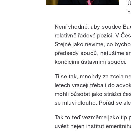
Ú
n
Není vhodné, aby soudce Baxov
relativně řadové pozici. V Čes
Stejně jako nevíme, co bycho
předsedy soudů, netušíme ani
končícími ústavními soudci.
Ti se tak, mnohdy za zcela n
letech vracejí třeba i do adv
mohli působit jako strážci čes
se mluví dlouho. Pořád se ale
Tak to teď vezměme jako tip 
uvést nejen institut emeritníh