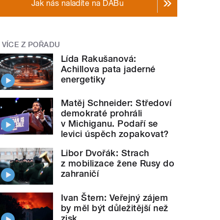
Jak nás naladíte na DABu
VÍCE Z POŘADU
Lída Rakušanová:
Achillova pata jaderné
energetiky
Matěj Schneider: Středoví
demokraté prohráli
v Michiganu. Podaří se
levici úspěch zopakovat?
Libor Dvořák: Strach
z mobilizace žene Rusy do
zahraničí
Ivan Štern: Veřejný zájem
by měl být důležitější než
zisk