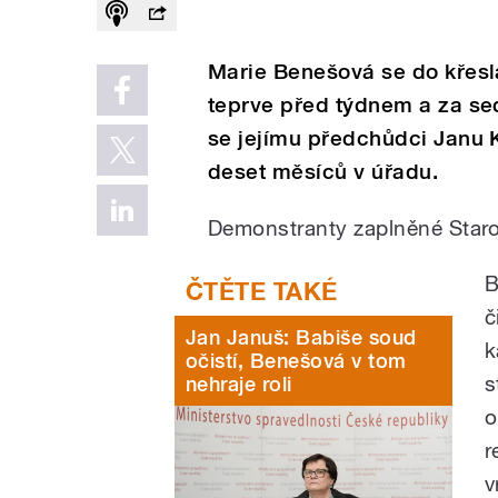
Marie Benešová se do křesl
teprve před týdnem a za sed
se jejímu předchůdci Janu K
deset měsíců v úřadu.
Demonstranty zaplněné Staro
B
č
Jan Januš: Babiše soud
k
očistí, Benešová v tom
s
nehraje roli
o
r
v