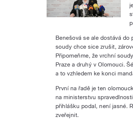
j
s
p
Benešová se ale dostává do 
soudy chce sice zrušit, zárov
Připomeňme, že vrchní soudy 
Praze a druhý v Olomouci. Š
a to vzhledem ke konci mand
První na řadě je ten olomouck
na ministerstvu spravedlnos
přihlášku podal, není jasné. 
zveřejnit.