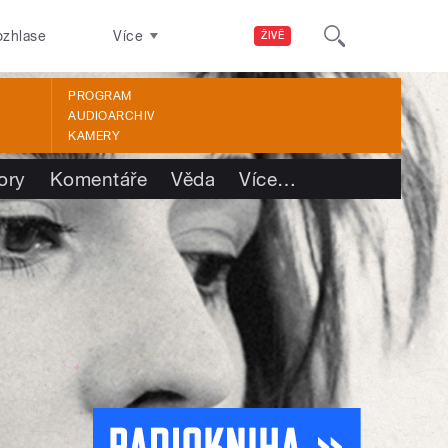
ozhlase
Více
ŽIVĚ
PROGRAM
AUDIOARCHIV
KAMERY
ory
Komentáře
Věda
Více
…