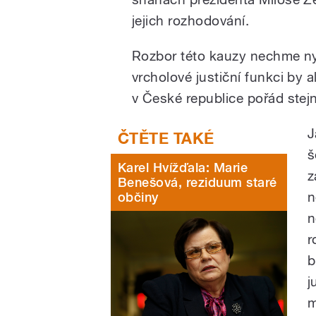
jejich rozhodování.
Rozbor této kauzy nechme ny
vrcholové justiční funkci by 
v České republice pořád stejn
J
š
Karel Hvížďala: Marie
z
Benešová, reziduum staré
n
občiny
n
r
b
j
m