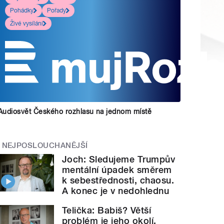
Pohádky
Pořady
Živé vysílání
Audiosvět Českého rozhlasu na jednom místě
NEJPOSLOUCHANĚJŠÍ
Joch: Sledujeme Trumpův
mentální úpadek směrem
k sebestřednosti, chaosu.
A konec je v nedohlednu
Telička: Babiš? Větší
problém je jeho okolí.