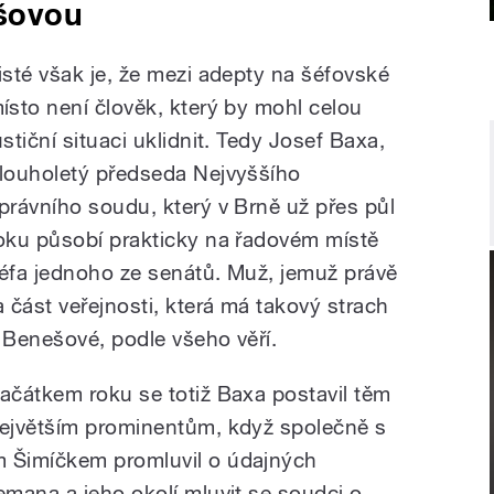
ešovou
isté však je, že mezi adepty na šéfovské
ísto není člověk, který by mohl celou
ustiční situaci uklidnit. Tedy Josef Baxa,
louholetý předseda Nejvyššího
právního soudu, který v Brně už přes půl
oku působí prakticky na řadovém místě
éfa jednoho ze senátů. Muž, jemuž právě
a část veřejnosti, která má takový strach
 Benešové, podle všeho věří.
ačátkem roku se totiž Baxa postavil těm
ejvětším prominentům, když společně s
 Šimíčkem promluvil o údajných
mana a jeho okolí mluvit se soudci o