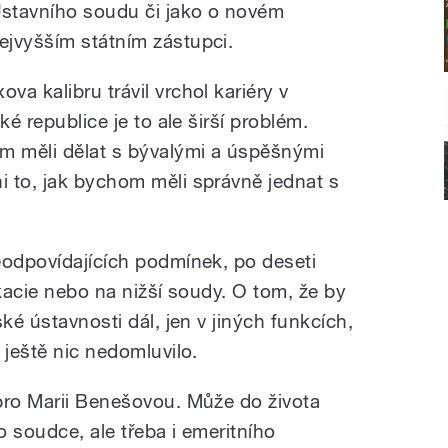
stavního soudu či jako o novém
ejvyšším státním zástupci.
a kalibru trávil vrchol kariéry v
ké republice je to ale širší problém.
m měli dělat s bývalými a úspěšnými
 to, jak bychom měli správně jednat s
eodpovídajících podmínek, po deseti
okacie nebo na nižší soudy. O tom, že by
ké ústavnosti dál, jen v jiných funkcích,
 ještě nic nedomluvilo.
pro Marii Benešovou. Může do života
o soudce, ale třeba i emeritního