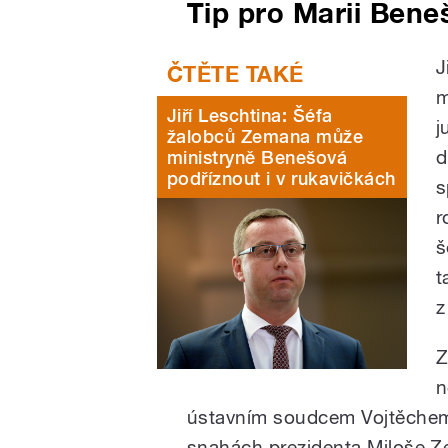
Tip pro Marii Ben
J
m
Jiří Leschtina: Šéfa
j
žalobců Zemana může
d
ministryně Benešová
podříznout i v rukavičkách
s
r
š
t
z
Z
n
ústavním soudcem Vojtěchem
snahách prezidenta Miloše Ze