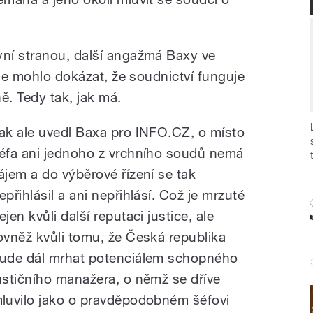
ní stranou, další angažmá Baxy ve
ale mohlo dokázat, že soudnictví funguje
ě. Tedy tak, jak má.
ak ale uvedl Baxa pro INFO.CZ, o místo
éfa ani jednoho z vrchního soudů nemá
ájem a do výběrové řízení se tak
epřihlásil a ani nepřihlásí. Což je mrzuté
ejen kvůli další reputaci justice, ale
ovněž kvůli tomu, že Česká republika
ude dál mrhat potenciálem schopného
ustičního manažera, o němž se dříve
luvilo jako o pravděpodobném šéfovi