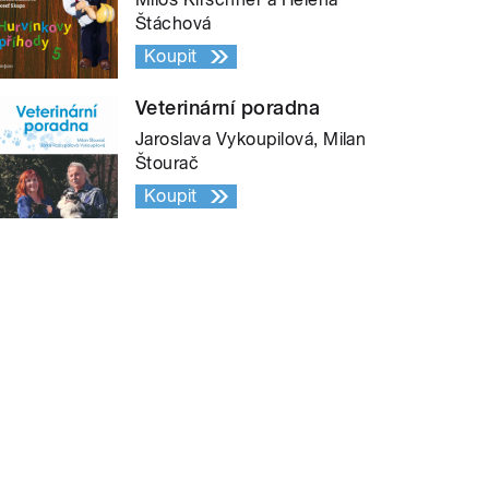
Štáchová
Koupit
Veterinární poradna
Jaroslava Vykoupilová, Milan
Štourač
Koupit