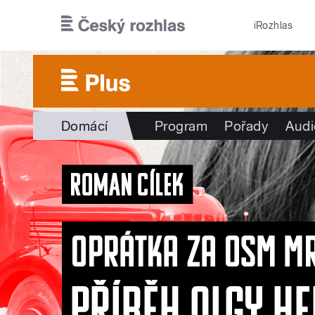
Přejít k hlavnímu obsahu
iRozhlas
Domácí
Program
Pořady
Audi