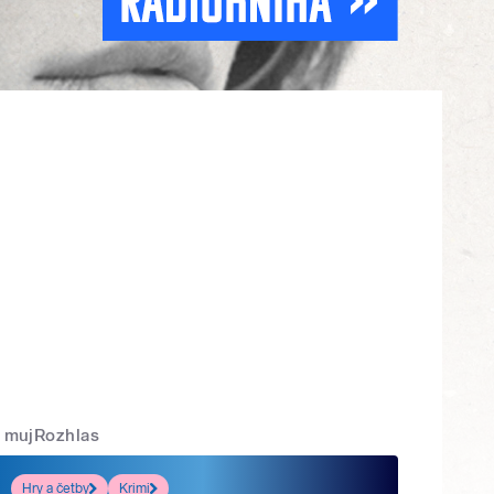
mujRozhlas
Hry a četby
Krimi