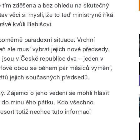
e tím zděšena a bez ohledu na skutečný
tav věci si myslí, že to teď ministryně říká
rávě kvůli Babišovi.
poměrně paradoxní situace. Vrchní
eň ale musí vybrat jejich nové předsedy.
jsou v České republice dva – jeden v
éfové obou se během pár měsíců vymění,
átů jejich současných předsedů.
ý. Zájemci o jeho vedení se mohli hlásit
ti do minulého pátku. Kdo všechno
Resort totiž nechce tuto informaci