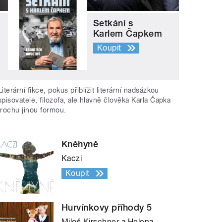
Setkání s
Karlem Čapkem
Koupit
Literární fikce, pokus přiblížit literární nadsázkou
spisovatele, filozofa, ale hlavně člověka Karla Čapka
trochu jinou formou.
Kněhyně
Kaczi
Koupit
Hurvínkovy příhody 5
Miloš Kirschner a Helena