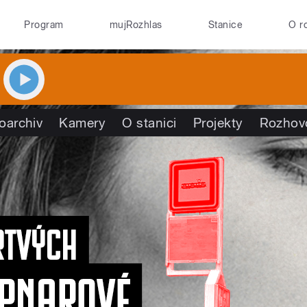
Program
mujRozhlas
Stanice
O r
oarchiv
Kamery
O stanici
Projekty
Rozhov