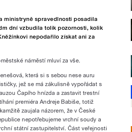
a ministryně spravedlnosti posadila
m dní vzbudila tolik pozornosti, kolik
něžínkovi nepodařilo získat ani za
městské náměstí mluví za vše.
enešová, která si s sebou nese auru
ističky, jež se má zákulisně vypořádat s
auzou Čapího hnízda a zastavit trestní
tíhání premiéra Andreje Babiše, totiž
kamžitě zaujala názorem, že v České
epublice nepotřebujeme vrchní soudy a
rchní státní zastupitelství. Část veřejnosti