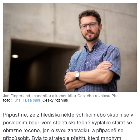
Jan Fingerland, moderátor a komentátor Českého rozhlasu Plus
|
foto:
Khalil Baalbaki
,
Český rozhlas
Připusťme, že z hlediska některých lidí nebo skupin se v
posledním bouřlivém století skutečně vyplatilo starat se,
obrazně řečeno, jen o svou zahrádku, a případně se
přizpůsobit. Byla to strategie přežití, která mnohým