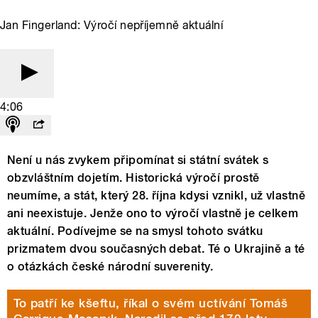
Jan Fingerland: Výročí nepříjemně aktuální
4:06
Není u nás zvykem připomínat si státní svátek s
obzvláštním dojetím. Historická výročí prostě
neumíme, a stát, který 28. října kdysi vznikl, už vlastně
ani neexistuje. Jenže ono to výročí vlastně je celkem
aktuální. Podívejme se na smysl tohoto svátku
prizmatem dvou současných debat. Té o Ukrajině a té
o otázkách české národní suverenity.
To patří ke kšeftu, říkal o svém uctívání Tomáš