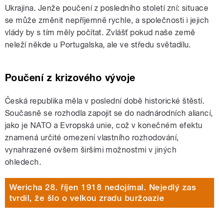
Ukrajina. Jenže poučení z posledního století zní: situace
se může změnit nepříjemně rychle, a společnosti i jejich
vlády by s tím měly počítat. Zvlášť pokud naše země
neleží někde u Portugalska, ale ve středu světadílu.
Poučení z krizového vývoje
Česká republika měla v poslední době historické štěstí.
Současně se rozhodla zapojit se do nadnárodních aliancí,
jako je NATO a Evropská unie, což v konečném efektu
znamená určité omezení vlastního rozhodování,
vynahrazené ovšem širšími možnostmi v jiných
ohledech.
Wericha 28. říjen 1918 nedojímal. Nejedlý zas
tvrdil, že šlo o velkou zradu buržoazie