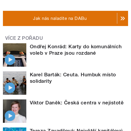
Jak nás naladíte na DABu
VÍCE Z POŘADU
Ondřej Konrád: Karty do komunálních
voleb v Praze jsou rozdané
Karel Barták: Ceuta. Humbuk místo
solidarity
Viktor Daněk: Česká centra v nejistotě
Tereza Zavadilová: Největší kapitálový