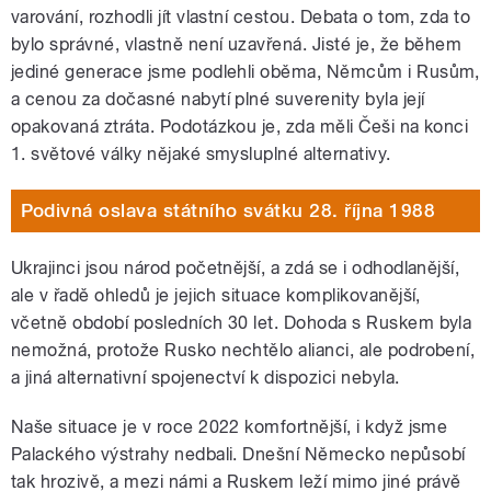
varování, rozhodli jít vlastní cestou. Debata o tom, zda to
bylo správné, vlastně není uzavřená. Jisté je, že během
jediné generace jsme podlehli oběma, Němcům i Rusům,
a cenou za dočasné nabytí plné suverenity byla její
opakovaná ztráta. Podotázkou je, zda měli Češi na konci
1. světové války nějaké smysluplné alternativy.
Podivná oslava státního svátku 28. října 1988
Ukrajinci jsou národ početnější, a zdá se i odhodlanější,
ale v řadě ohledů je jejich situace komplikovanější,
včetně období posledních 30 let. Dohoda s Ruskem byla
nemožná, protože Rusko nechtělo alianci, ale podrobení,
a jiná alternativní spojenectví k dispozici nebyla.
Naše situace je v roce 2022 komfortnější, i když jsme
Palackého výstrahy nedbali. Dnešní Německo nepůsobí
tak hrozivě, a mezi námi a Ruskem leží mimo jiné právě