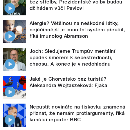
bez střelby. Prezidentské volby budou
džihádem vůči Pavlovi
Alergie? Většinou na neškodné látky,
nejúčinnější je imunitní systém přeučit,
říká imunolog Abramson
Joch: Sledujeme Trumpův mentální
úpadek směrem k sebestřednosti,
chaosu. A konec je v nedohlednu
Jaké je Chorvatsko bez turistů?
Aleksandra Wojtaszeková: Fjaka
Nepustit novináře na tiskovku znamená
přiznat, že nemám protiargumenty, říká
končící reportér BBC