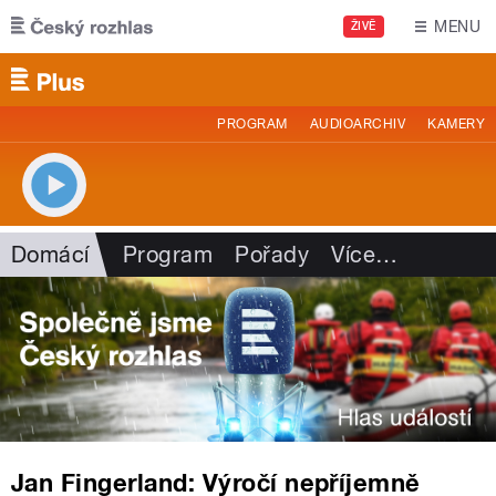
Přejít k hlavnímu obsahu
MENU
ŽIVĚ
PROGRAM
AUDIOARCHIV
KAMERY
Domácí
Program
Pořady
Více
…
Jan Fingerland: Výročí nepříjemně