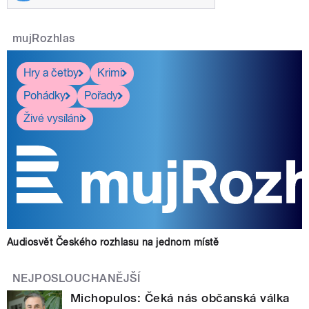
mujRozhlas
Hry a četby
Krimi
Pohádky
Pořady
Živé vysílání
Audiosvět Českého rozhlasu na jednom místě
NEJPOSLOUCHANĚJŠÍ
Michopulos: Čeká nás občanská válka