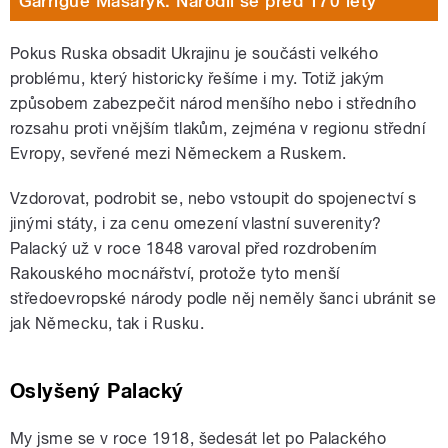
Garrigue Masaryk. Narodil se před 170 lety
Pokus Ruska obsadit Ukrajinu je součásti velkého
problému, který historicky řešíme i my. Totiž jakým
způsobem zabezpečit národ menšího nebo i středního
rozsahu proti vnějším tlakům, zejména v regionu střední
Evropy, sevřené mezi Německem a Ruskem.
Vzdorovat, podrobit se, nebo vstoupit do spojenectví s
jinými státy, i za cenu omezení vlastní suverenity?
Palacký už v roce 1848 varoval před rozdrobením
Rakouského mocnářství, protože tyto menší
středoevropské národy podle něj neměly šanci ubránit se
jak Německu, tak i Rusku.
Oslyšený Palacký
My jsme se v roce 1918, šedesát let po Palackého