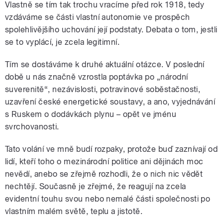
Vlastně se tím tak trochu vracíme před rok 1918, tedy
vzdáváme se části vlastní autonomie ve prospěch
spolehlivějšího uchování její podstaty. Debata o tom, jestli
se to vyplácí, je zcela legitimní.
Tím se dostáváme k druhé aktuální otázce. V poslední
době u nás značně vzrostla poptávka po „národní
suverenitě“, nezávislosti, potravinové soběstačnosti,
uzavření české energetické soustavy, a ano, vyjednávání
s Ruskem o dodávkách plynu – opět ve jménu
svrchovanosti.
Tato volání ve mně budí rozpaky, protože buď zaznívají od
lidí, kteří toho o mezinárodní politice ani dějinách moc
nevědí, anebo se zřejmě rozhodli, že o nich nic vědět
nechtějí. Současně je zřejmé, že reagují na zcela
evidentní touhu svou nebo nemalé části společnosti po
vlastním malém světě, teplu a jistotě.