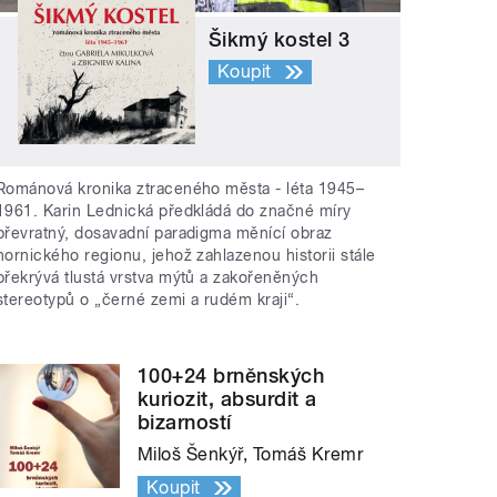
Šikmý kostel 3
Koupit
Románová kronika ztraceného města - léta 1945–
1961. Karin Lednická předkládá do značné míry
převratný, dosavadní paradigma měnící obraz
hornického regionu, jehož zahlazenou historii stále
překrývá tlustá vrstva mýtů a zakořeněných
stereotypů o „černé zemi a rudém kraji“.
100+24 brněnských
kuriozit, absurdit a
bizarností
Miloš Šenkýř, Tomáš Kremr
Koupit