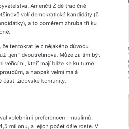
byvatelstva. Američtí Židé tradičně
ětšinově volí demokratické kandidáty (či
andidátky), a to poměrem zhruba tři ku
edné.
 že tentokrát je z nějakého důvodu
už „jen“ dvoutřetinová. Může za tím být
 věřícími, kteří mají blíže ke kulturně
m proudům, a naopak velmi malá
é části židovské komunity.
al volebními preferencemi muslimů,
,5 milionu, a jejich počet dále roste. V