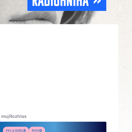
mujRozhlas
Hry a četby
Krimi