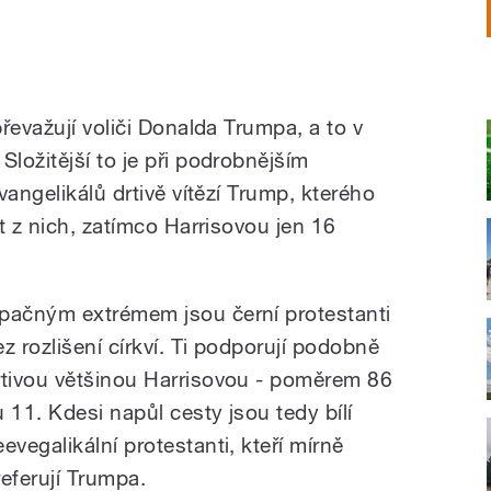
řevažují voliči Donalda Trumpa, a to v
ložitější to je při podrobnějším
vangelikálů drtivě vítězí Trump, kterého
t z nich, zatímco Harrisovou jen 16
pačným extrémem jsou černí protestanti
ez rozlišení církví. Ti podporují podobně
rtivou většinou Harrisovou - poměrem 86
u 11. Kdesi napůl cesty jsou tedy bílí
evegalikální protestanti, kteří mírně
referují Trumpa.