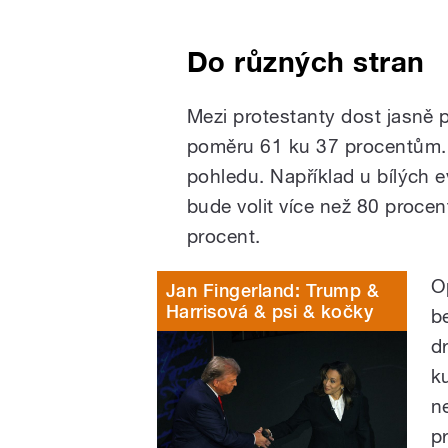
Do různých stran
Mezi protestanty dost jasně p
poměru 61 ku 37 procentům. S
pohledu. Například u bílých e
bude volit více než 80 procen
procent.
O
Jan Fingerland: Trump &
Harrisová & psi & kočky
b
d
k
ne
p