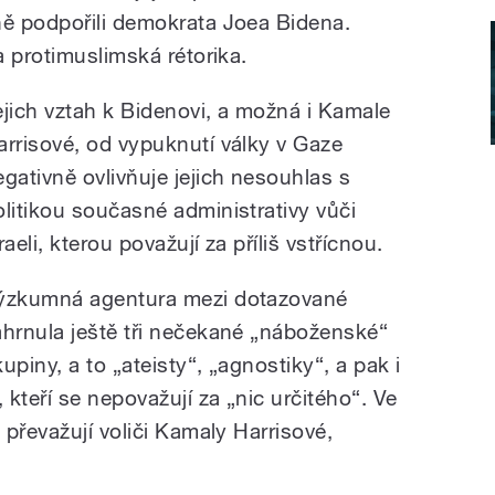
ě podpořili demokrata Joea Bidena.
 protimuslimská rétorika.
ejich vztah k Bidenovi, a možná i Kamale
arrisové, od vypuknutí války v Gaze
egativně ovlivňuje jejich nesouhlas s
olitikou současné administrativy vůči
raeli, kterou považují za příliš vstřícnou.
ýzkumná agentura mezi dotazované
ahrnula ještě tři nečekané „náboženské“
upiny, a to „ateisty“, „agnostiky“, a pak i
, kteří se nepovažují za „nic určitého“. Ve
převažují voliči Kamaly Harrisové,