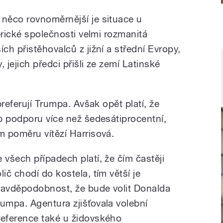
 něco rovnoměrnější je situace u
erické společnosti velmi rozmanitá
h přistěhovalců z jižní a střední Evropy,
 jejich předci přišli ze zemí Latinské
referují Trumpa. Avšak opět platí, že
p podporu více než šedesátiprocentní,
 poměru vítězí Harrisová.
e všech případech platí, že čím častěji
lič chodí do kostela, tím větší je
ravděpodobnost, že bude volit Donalda
rumpa. Agentura zjišťovala volební
reference také u židovského