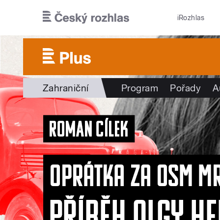
Přejít k hlavnímu obsahu
iRozhlas
Zahraniční
Program
Pořady
A