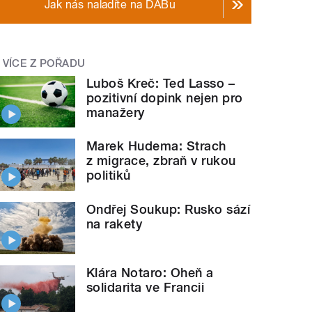
Jak nás naladíte na DABu
VÍCE Z POŘADU
Luboš Kreč: Ted Lasso –
pozitivní dopink nejen pro
manažery
Marek Hudema: Strach
z migrace, zbraň v rukou
politiků
Ondřej Soukup: Rusko sází
na rakety
Klára Notaro: Oheň a
solidarita ve Francii