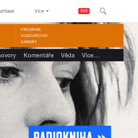
ozhlase
Více
ŽIVĚ
PROGRAM
AUDIOARCHIV
KAMERY
ovory
Komentáře
Věda
Více
…