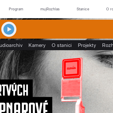
Program
mujRozhlas
Stanice
O r
udioarchiv
Kamery
O stanici
Projekty
Rozh