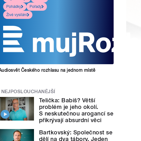
Pohádky
Pořady
Živé vysílání
Audiosvět Českého rozhlasu na jednom místě
NEJPOSLOUCHANĚJŠÍ
Telička: Babiš? Větší
problém je jeho okolí.
S neskutečnou arogancí se
přikrývají absurdní věci
Bartkovský: Společnost se
dělí na dva tábory. Jeden