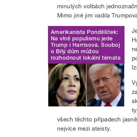
minulých volbách jednoznačn
Mimo jiné jim vadila Trumpova
J
Amerikanista Pondělíček:
Na vlně populismu jede
H
Trump i Harrisová. Souboj
n
o Bílý dům můžou
rozhodnout lokální témata
p
Iz
V
z
sk
ty
všech těchto případech jasně 
nejvíce mezi ateisty.