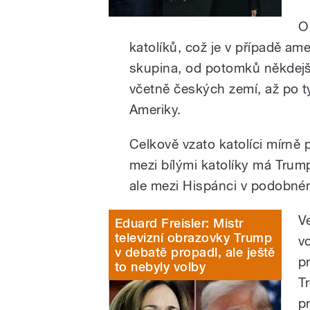
O
katolíků, což je v případě am
skupina, od potomků někdejšíc
včetně českých zemí, až po ty,
Ameriky.
Celkově vzato katolíci mírně p
mezi bílými katolíky má Trum
ale mezi Hispánci v podobném
V
Eduard Freisler: Mistr
televizní obrazovky Trump
vo
v debatě propadl, ale ještě
p
to nebyly volby
T
p