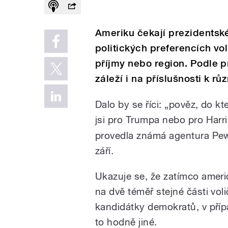
Ameriku čekají prezidentské
politických preferencích vol
příjmy nebo region. Podle 
záleží i na příslušnosti k 
Dalo by se říci: „pověz, do kte
jsi pro Trumpa nebo pro Harr
provedla známá agentura Pew
září.
Ukazuje se, že zatímco ameri
na dvě téměř stejné části vo
kandidátky demokratů, v příp
to hodně jiné.