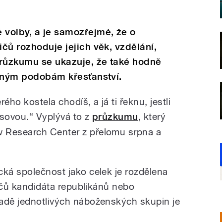
 volby, a je samozřejmé, že o
ičů rozhoduje jejich věk, vzdělání,
průzkumu se ukazuje, že také hodně
různým podobám křesťanství.
rého kostela chodíš, a já ti řeknu, jestli
isovou.“ Vyplývá to z
průzkumu
, který
 Research Center z přelomu srpna a
cká společnost jako celek je rozdělena
ličů kandidáta republikánů nebo
adě jednotlivých náboženských skupin je