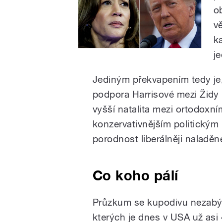
o
v
k
j
Jediným překvapením tedy je,
podpora Harrisové mezi Židy 
vyšší natalita mezi ortodoxními
konzervativnějším politický
porodnost liberálněji naladěn
Co koho pálí
Průzkum se kupodivu nezabýv
kterých je dnes v USA už asi 4