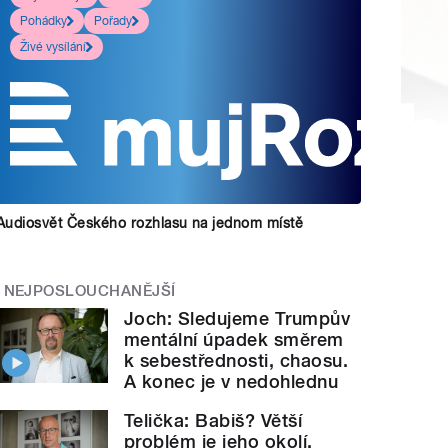
Pohádky
Pořady
Živé vysílání
Audiosvět Českého rozhlasu na jednom místě
NEJPOSLOUCHANĚJŠÍ
Joch: Sledujeme Trumpův
mentální úpadek směrem
k sebestřednosti, chaosu.
A konec je v nedohlednu
Telička: Babiš? Větší
problém je jeho okolí.