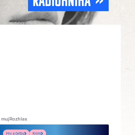
mujRozhlas
Hry a četby
Krimi