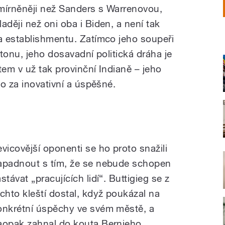
mírněněji než Sanders s Warrenovou,
laději než oni oba i Biden, a není tak
a establishmentu. Zatímco jeho soupeři
gtonu, jeho dosavadní politická dráha je
em v už tak provinční Indianě – jeho
o za inovativní a úspěšné.
evicovější oponenti se ho proto snažili
apadnout s tím, že se nebude schopen
stávat „pracujících lidí“. Buttigieg se z
ěchto kleští dostal, když poukázal na
onkrétní úspěchy ve svém městě, a
aopak zahnal do kouta Bernieho