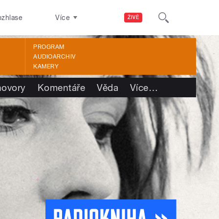
ozhlase
Více
ŽIVĚ
PROGRAM
AUDIOARCHIV
KAMERY
ovory
Komentáře
Věda
Více
…