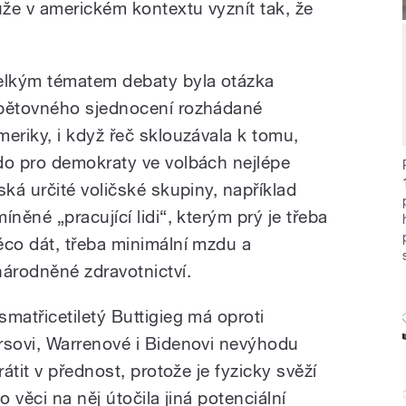
že v americkém kontextu vyznít tak, že
elkým tématem debaty byla otázka
pětovného sjednocení rozhádané
meriky, i když řeč sklouzávala k tomu,
do pro demokraty ve volbách nejlépe
íská určité voličské skupiny, například
íněné „pracující lidi“, kterým prý je třeba
ěco dát, třeba minimální mzdu a
národněné zdravotnictví.
smatřicetiletý Buttigieg má oproti
sovi, Warrenové i Bidenovi nevýhodu
átit v přednost, protože je fyzicky svěží
 věci na něj útočila jiná potenciální