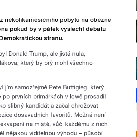
il z několikaměsíčního pobytu na oběžné
éna pokud by v pátek vyslechl debatu
Demokratickou stranu.
yl Donald Trump, ale jistá nula,
ákova, který by prý mohl všechno
yl jím samozřejmě Pete Buttigieg, který
e po prvních primárkách v Iowě prosadil
ako slibný kandidát a začal ohrožovat
ozice dosavadních favoritů. Možná není
řekvapení na místě, vůči každému z nich
ěl nějakou viditelnou výhodu – působí