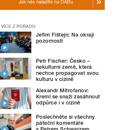
Jak nás naladíte na DABu
VÍCE Z POŘADU
Jefim Fištejn: Na okraji
pozornosti
Petr Fischer: Česko –
nekulturní země, která
nechce propagovat svou
kulturu v cizině
Alexandr Mitrofanov:
Kreml se snaží zasáhnout
odpůrce i v cizině
Poslechněte si všechny
páteční komentáře
s Petrem Schwarzem