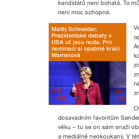
kandidátů není bohatá. To mů
není moc schopná.
V
Matěj Schneider:
Prezidentské debaty v
o
USA už jsou nuda. Pro
A
nominaci si opatrně kráčí
Warrenová
k
z
zm
n
z
O
dosavadním favoritům Sander
věku – tu se on sám snaží obr
a mediálně neokoukaný. V této