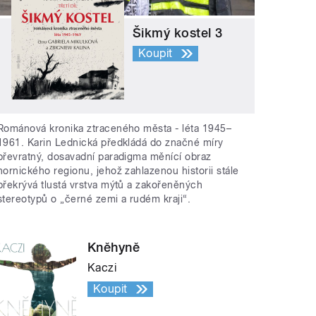
Šikmý kostel 3
Koupit
Románová kronika ztraceného města - léta 1945–
1961. Karin Lednická předkládá do značné míry
převratný, dosavadní paradigma měnící obraz
hornického regionu, jehož zahlazenou historii stále
překrývá tlustá vrstva mýtů a zakořeněných
stereotypů o „černé zemi a rudém kraji“.
Kněhyně
Kaczi
Koupit