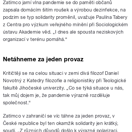
Zatímco jarní vlna pandemie se do paměti občanů
zapsala domácím šitím roušek a výrobou dezinfekce, na
podzim se typ solidarity proměnil, uvažuje Paulína Tabery
z Centra pro výzkum veřejného mínění při Sociologickém
ústavu Akademie věd. „I dnes ale spousta neziskových
organizací v terénu pomáhá.“
Netáhneme za jeden provaz
Kritičtěji se na celou situaci v zemi dívá filozof Daniel
Novotný z Katedry filozofie a religionistiky při Teologické
fakultě Jihočeské univerzity. „Co se týká situace u nás,
tak můj dojem je, že pandemie výrazně rozděluje
společnost.“
Zatímco v zahraničí se víc táhne za jeden provaz, v
České republice byl ten okamžik solidarity jen krátký,
soudí. „Z různých důvodů došlo k výrazné polarizaci.