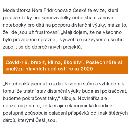
Moderátorka Nora Fridrichová z České televize, která
pořádá sbírky pro samoživitelky nebo shání zánovní
notebooky pro děti na podporu distanční výuky, má za to,
že lidé jsou už frustrovaní. „Mají dojem, že ne všechno
bylo provedeno správně,“ vysvětluje si zvýšenou snahu
zapojit se do dobročinných projektů.
Covid-19, brexit, klima, školství. Poslechněte si
analýzu hlavních událostí roku 2020
„Notebooků jsem už rozdali k sedmi stům a vzhledem k
tomu, že tristní stav distanční výuky bude asi pokračovat,
budeme pokračovat taky,“ slibuje. Novinářka ale
upozorňuje na to, že klesající ekonomická kondice
postupně způsobuje oslabení příspěvků od jinak štědrých
dárců, kterými Češi jsou.