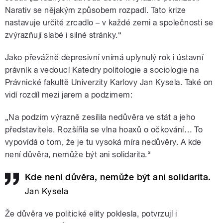
Narativ se nějakým způsobem rozpadl. Tato krize
nastavuje určité zrcadlo – v každé zemi a společnosti se
zvýrazňují slabé i silné stránky.“
Jako převážně depresivní vnímá uplynulý rok i ústavní
právník a vedoucí Katedry politologie a sociologie na
Právnické fakultě Univerzity Karlovy Jan Kysela. Také on
vidí rozdíl mezi jarem a podzimem:
„Na podzim výrazně zesílila nedůvěra ve stát a jeho
představitele. Rozšířila se vlna hoaxů o očkování… To
vypovídá o tom, že je tu vysoká míra nedůvěry. A kde
není důvěra, nemůže být ani solidarita.“
Kde není důvěra, nemůže být ani solidarita.
Jan Kysela
Že důvěra ve politické elity poklesla, potvrzují i