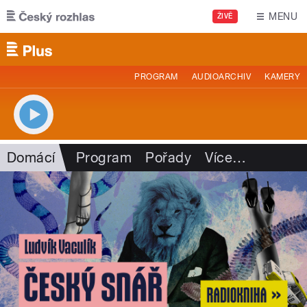
Přejít k hlavnímu obsahu
MENU
ŽIVĚ
PROGRAM
AUDIOARCHIV
KAMERY
Domácí
Program
Pořady
Více
…