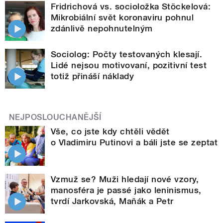
Fridrichová vs. socioložka Stöckelová:
Mikrobiální svět koronaviru pohnul
zdánlivě nepohnutelným
Sociolog: Počty testovaných klesají.
Lidé nejsou motivovaní, pozitivní test
totiž přináší náklady
NEJPOSLOUCHANĚJŠÍ
Vše, co jste kdy chtěli vědět
o Vladimiru Putinovi a báli jste se zeptat
Vzmuž se? Muži hledají nové vzory,
manosféra je passé jako leninismus,
tvrdí Jarkovská, Maňák a Petr