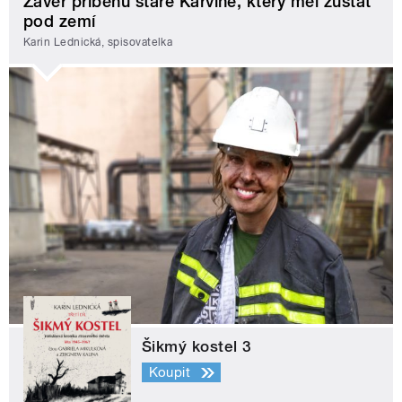
Závěr příběhu staré Karviné, který měl zůstat
pod zemí
Karin Lednická, spisovatelka
Šikmý kostel 3
Koupit