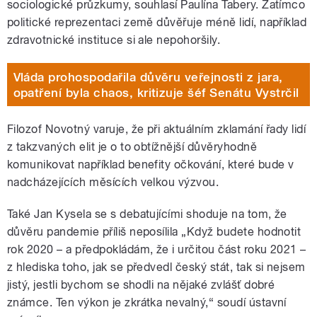
sociologické průzkumy, souhlasí Paulína Tabery. Zatímco
politické reprezentaci země důvěřuje méně lidí, například
zdravotnické instituce si ale nepohoršily.
Vláda prohospodařila důvěru veřejnosti z jara,
opatření byla chaos, kritizuje šéf Senátu Vystrčil
Filozof Novotný varuje, že při aktuálním zklamání řady lidí
z takzvaných elit je o to obtížnější důvěryhodně
komunikovat například benefity očkování, které bude v
nadcházejících měsících velkou výzvou.
Také Jan Kysela se s debatujícími shoduje na tom, že
důvěru pandemie příliš neposílila „Když budete hodnotit
rok 2020 – a předpokládám, že i určitou část roku 2021 –
z hlediska toho, jak se předvedl český stát, tak si nejsem
jistý, jestli bychom se shodli na nějaké zvlášť dobré
známce. Ten výkon je zkrátka nevalný,“ soudí ústavní