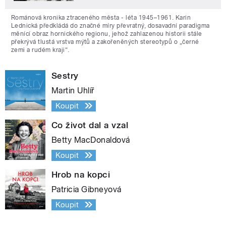
Románová kronika ztraceného města - léta 1945–1961. Karin
Lednická předkládá do značné míry převratný, dosavadní paradigma
měnící obraz hornického regionu, jehož zahlazenou historii stále
překrývá tlustá vrstva mýtů a zakořeněných stereotypů o „černé
zemi a rudém kraji“.
Sestry
Martin Uhlíř
Koupit
Co život dal a vzal
Betty MacDonaldová
Koupit
Hrob na kopci
Patricia Gibneyová
Koupit