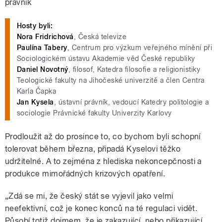
právník
Hosty byli:
Nora Fridrichová
, Česká televize
Paulína Tabery
, Centrum pro výzkum veřejného mínění při
Sociologickém ústavu Akademie věd České republiky
Daniel Novotný
, filosof, Katedra filosofie a religionistiky
Teologické fakulty na Jihočeské univerzitě a člen Centra
Karla Čapka
Jan Kysela
, ústavní právník, vedoucí Katedry politologie a
sociologie Právnické fakulty Univerzity Karlovy
Prodloužit až do prosince to, co bychom byli schopní
tolerovat během března, připadá Kyselovi těžko
udržitelné. A to zejména z hlediska nekoncepčnosti a
produkce mimořádných krizových opatření.
„Zdá se mi, že český stát se vyjevil jako velmi
neefektivní, což je konec konců na té regulaci vidět.
Působí totiž dojmem, že je zakazující, nebo přikazující,