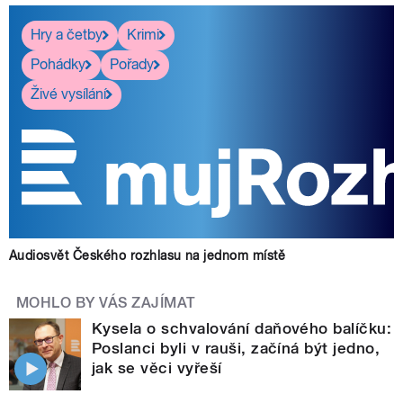
Hry a četby
Krimi
Pohádky
Pořady
Živé vysílání
Audiosvět Českého rozhlasu na jednom místě
MOHLO BY VÁS ZAJÍMAT
Kysela o schvalování daňového balíčku:
Poslanci byli v rauši, začíná být jedno,
jak se věci vyřeší