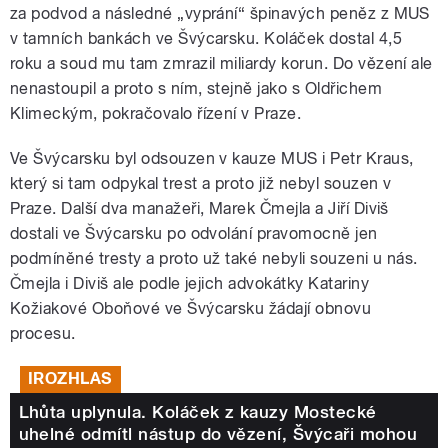
za podvod a následné „vyprání“ špinavých peněz z MUS
v tamních bankách ve Švýcarsku. Koláček dostal 4,5
roku a soud mu tam zmrazil miliardy korun. Do vězení ale
nenastoupil a proto s ním, stejně jako s Oldřichem
Klimeckým, pokračovalo řízení v Praze.
Ve Švýcarsku byl odsouzen v kauze MUS i Petr Kraus,
který si tam odpykal trest a proto již nebyl souzen v
Praze. Další dva manažeři, Marek Čmejla a Jiří Diviš
dostali ve Švýcarsku po odvolání pravomocně jen
podmíněné tresty a proto už také nebyli souzeni u nás.
Čmejla i Diviš ale podle jejich advokátky Katariny
Kožiakové Oboňové ve Švýcarsku žádají obnovu
procesu.
IROZHLAS
Lhůta uplynula. Koláček z kauzy Mostecké
uhelné odmítl nástup do vězení, Švýcaři mohou