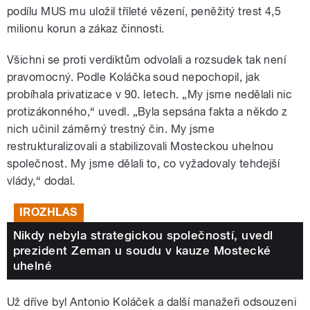
podílu MUS mu uložil tříleté vězení, peněžitý trest 4,5
milionu korun a zákaz činnosti.
Všichni se proti verdiktům odvolali a rozsudek tak není
pravomocný. Podle Koláčka soud nepochopil, jak
probíhala privatizace v 90. letech. „My jsme nedělali nic
protizákonného,“ uvedl. „Byla sepsána fakta a někdo z
nich učinil záměrný trestný čin. My jsme
restrukturalizovali a stabilizovali Mosteckou uhelnou
společnost. My jsme dělali to, co vyžadovaly tehdejší
vlády,“ dodal.
IROZHLAS
Nikdy nebyla strategickou společností, uvedl
prezident Zeman u soudu v kauze Mostecké
uhelné
Už dříve byl Antonio Koláček a další manažeři odsouzeni