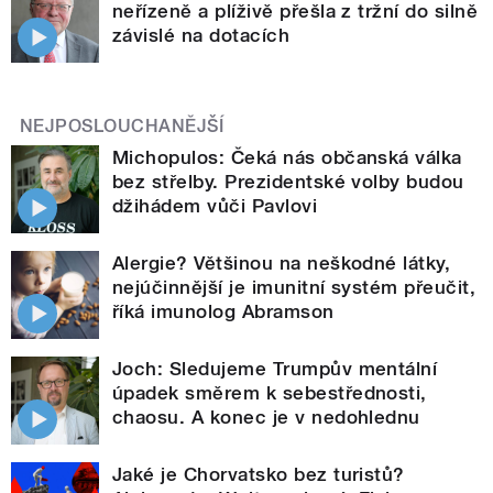
neřízeně a plíživě přešla z tržní do silně
závislé na dotacích
NEJPOSLOUCHANĚJŠÍ
Michopulos: Čeká nás občanská válka
bez střelby. Prezidentské volby budou
džihádem vůči Pavlovi
Alergie? Většinou na neškodné látky,
nejúčinnější je imunitní systém přeučit,
říká imunolog Abramson
Joch: Sledujeme Trumpův mentální
úpadek směrem k sebestřednosti,
chaosu. A konec je v nedohlednu
Jaké je Chorvatsko bez turistů?