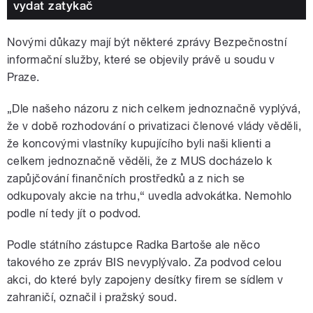
vydat zatykač
Novými důkazy mají být některé zprávy Bezpečnostní
informační služby, které se objevily právě u soudu v
Praze.
„
Dle našeho názoru z nich celkem jednoznačně vyplývá,
že v době rozhodování o privatizaci členové vlády věděli,
že koncovými vlastníky kupujícího byli naši klienti a
celkem jednoznačně věděli, že z MUS docházelo k
zapůjčování finančních prostředků a z nich se
odkupovaly akcie na trhu,
“
uvedla advokátka. Nemohlo
podle ní tedy jít o podvod.
Podle státního zástupce Radka Bartoše ale něco
takového ze zpráv BIS nevyplývalo. Za podvod celou
akci, do které byly zapojeny desítky firem se sídlem v
zahraničí, označil i pražský soud.