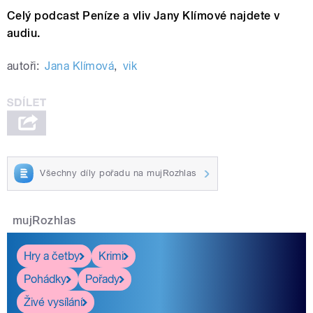
Celý podcast Peníze a vliv Jany Klímové najdete v
audiu.
autoři:
Jana Klímová
,
vik
Všechny díly pořadu na mujRozhlas
mujRozhlas
Hry a četby
Krimi
Pohádky
Pořady
Živé vysílání