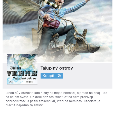
Tajuplný ostrov
Koupit
Lincolnův ostrov nikdo nikdy na mapě nenašel, a přece ho znají lidé
na celém světě. Už déle než sto třicet let na něm prožívají
dobrodružství s pěticí trosečníků, kteří na něm našli útočiště, a
hlavně nejedno tajemství.