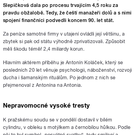
Slepičková dala po procesu trvajícím 4,5 roku za
pravdu obžalobě. Tedy, že čeští manažeři dolů a s nimi
spojení finančníci podvedli koncem 90. let stát.
Za peníze samotné firmy v utajení ovládli její většinu, a
zbytek si pak od státu výhodně zprivatizovali. Způsobit
měli škodu téměř 2,4 miliardy korun.
Hlavním aktérem příběhu je Antonín Koláček, který se
posledních 20 let věnuje psychologii, náboženství, rozvoji
ducha i šamanským rituálům. Po jednom z nich se
přejmenoval z Antonína na Antonia.
Nepravomocné vysoké tresty
K pražskému soudu se v pondělí dostavil v bílém
cylindru, v obleku s motýlkem a černobílou hůlkou. Podle
něj to byl symbol „posvátné svatby“, tedy smíření a