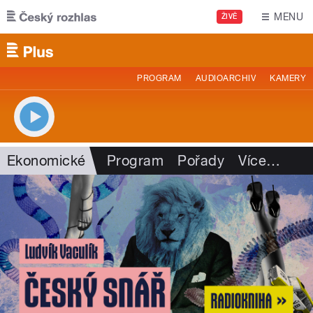
Přejít k hlavnímu obsahu
MENU
ŽIVĚ
PROGRAM
AUDIOARCHIV
KAMERY
Ekonomické
Program
Pořady
Více
…