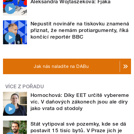
Aleksandra Wojtaszeková: Fjaka
Nepustit novináře na tiskovku znamená
přiznat, že nemám protiargumenty, říká
končící reportér BBC
Jak nás naladíte na DABu
VÍCE Z POŘADU
Hornochová: Díky EET určitě vybereme
víc. V daňových zákonech jsou ale díry
jako vrata od stodoly
Stát vytipoval své pozemky, kde se dá
postavit 15 tisíc bytů. V Praze jich je