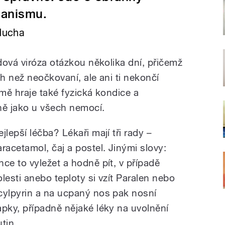
anismu.
 Mucha
dová viróza otázkou několika dní, přičemž
ěh než neočkovaní, ale ani ti nekončí
mě hraje také fyzická kondice a
ně jako u všech nemocí.
jlepší léčba? Lékaři mají tři rady –
aracetamol, čaj a postel. Jinými slovy:
hce to vyležet a hodně pít, v případě
olesti anebo teploty si vzít Paralen nebo
cylpyrin a na ucpaný nos pak nosní
apky, případně nějaké léky na uvolnění
tin.