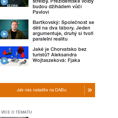
střelby. Prezidentské volby
budou džihádem vůči
Pavlovi
Bartkovský: Společnost se
dělí na dva tábory. Jeden
argumentuje, druhý si tvoří
paralelní realitu
Jaké je Chorvatsko bez
turistů? Aleksandra
Wojtaszeková: Fjaka
Jak nás naladíte na DABu
VÍCE O TÉMATU