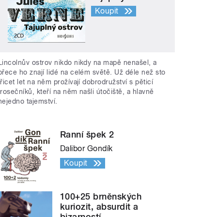
Koupit
Lincolnův ostrov nikdo nikdy na mapě nenašel, a
přece ho znají lidé na celém světě. Už déle než sto
třicet let na něm prožívají dobrodružství s pěticí
trosečníků, kteří na něm našli útočiště, a hlavně
nejedno tajemství.
Ranní špek 2
Dalibor Gondík
Koupit
100+25 brněnských
kuriozit, absurdit a
bizarností