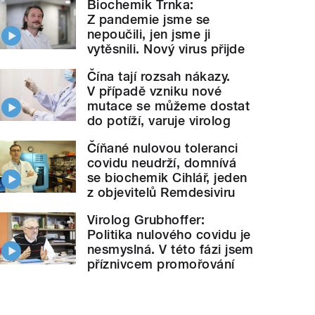
Biochemik Trnka:
Z pandemie jsme se
nepoučili, jen jsme ji
vytěsnili. Nový virus přijde
Čína tají rozsah nákazy.
V případě vzniku nové
mutace se můžeme dostat
do potíží, varuje virolog
Číňané nulovou toleranci
covidu neudrží, domnívá
se biochemik Cihlář, jeden
z objevitelů Remdesiviru
Virolog Grubhoffer:
Politika nulového covidu je
nesmyslná. V této fázi jsem
příznivcem promořování