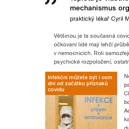
mechanismus org
praktický lékař Cyril
Většinou je ta současná covi
očkovaní lidé mají lehčí průb
v nemocnicích. Roli samozřej
psychické rozpoložení, ostat
Ne
Infekční můžete být i osm
dní od začátku příznaků
p
covidu
C
b
A
k
du