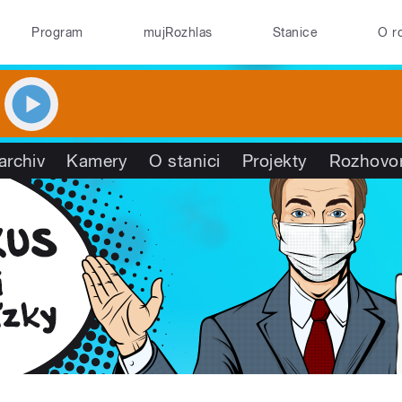
Program
mujRozhlas
Stanice
O r
archiv
Kamery
O stanici
Projekty
Rozhovo