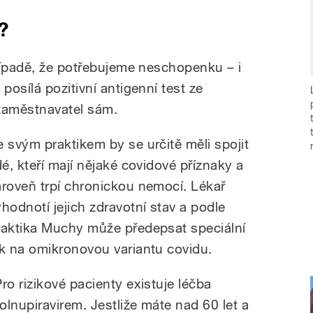
?
řípadě, že potřebujeme neschopenku – i
osílá pozitivní antigenní test ze
 zaměstnavatel sám.
e svým praktikem by se určitě měli spojit
idé, kteří mají nějaké covidové příznaky a
ároveň trpí chronickou nemocí. Lékař
yhodnotí jejich zdravotní stav a podle
raktika Muchy může předepsat speciální
ék na omikronovou variantu covidu.
Pro rizikové pacienty existuje léčba
olnupiravirem. Jestliže máte nad 60 let a