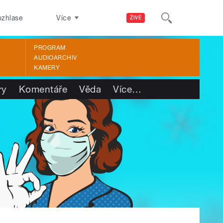
ozhlase
Více
ŽIVĚ
PROGRAM
AUDIOARCHIV
KAMERY
ry
Komentáře
Věda
Více
…