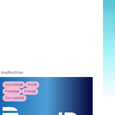
mujRozhlas
Hry a četby
Krimi
Pohádky
Pořady
Živé vysílání