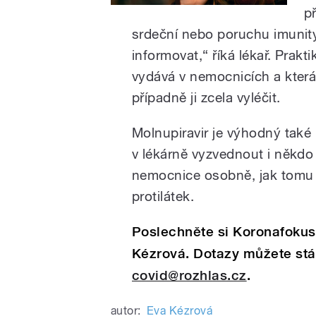
p
srdeční nebo poruchu imunity,
informovat,“ říká lékař. Prakti
vydává v nemocnicích a která
případně ji zcela vyléčit.
Molnupiravir je výhodný také 
v lékárně vyzvednout i někdo
nemocnice osobně, jak tomu 
protilátek.
Poslechněte si Koronafokus
Kézrová. Dotazy můžete stá
covid@rozhlas.cz
.
autor:
Eva Kézrová