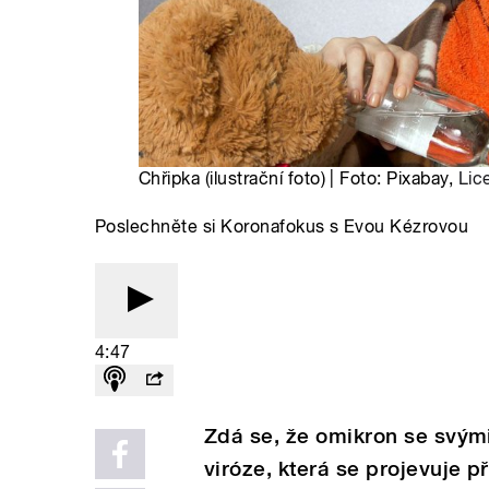
Chřipka (ilustrační foto) | Foto: Pixabay,
Lic
Poslechněte si Koronafokus s Evou Kézrovou
4:47
Zdá se, že omikron se svými
viróze, která se projevuje 