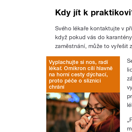
Kdy jít k praktikovi
Svého lékaře kontaktujte v p
když pokud vás do karantény p
zaměstnání, může to vyřešit
S
Vyplachujte si nos, radí
lékař. Omikron cílí hlavně
l
na horní cesty dýchací,
z
proto péče o sliznici
chrání
v
p
l
„
m