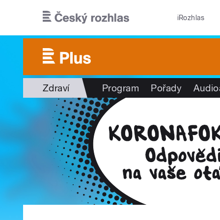
Přejít k hlavnímu obsahu
iRozhlas
Zdraví
Program
Pořady
Audio