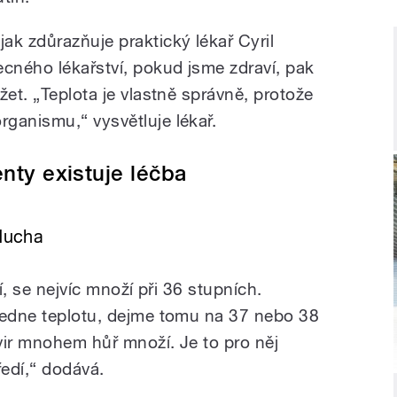
 jak zdůrazňuje praktický lékař Cyril
cného lékařství, pokud jsme zdraví, pak
žet. „Teplota je vlastně správně, protože
ganismu,“ vysvětluje lékař.
enty existuje léčba
 Mucha
jí, se nejvíc množí při 36 stupních.
vedne teplotu, dejme tomu na 37 nebo 38
vir mnohem hůř množí. Je to pro něj
edí,“ dodává.