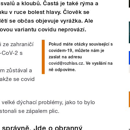
i svalů a kloubů. Častá je také rýma a
uku v ruce bolest hlavy. Člověk se
dětí se občas objevuje vyrážka. Ale
novou variantu covidu neprovází.
 ze zahraničí
Pokud máte otázky související s
covidem-19, můžete nám je
S-CoV-2 s
zaslat na adresu
covid@rozhlas.cz
. Ve vysílání na
am zůstával a
ně odpovíme.
takže se covid
velké dýchací problémy, jako to bylo
 stonali se zápalem plic.
ě správně. Jde o obranný