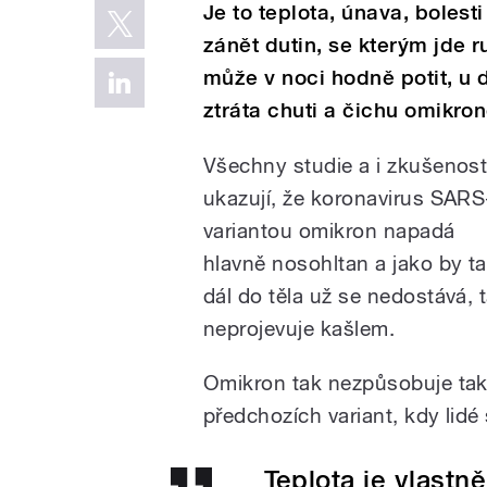
Je to teplota, únava, bolest
zánět dutin, se kterým jde r
může v noci hodně potit, u 
ztráta chuti a čichu omikro
Všechny studie a i zkušenosti
ukazují, že koronavirus SAR
variantou omikron napadá
hlavně nosohltan a jako by t
dál do těla už se nedostává, 
neprojevuje kašlem.
Omikron tak nezpůsobuje tak 
předchozích variant, kdy lidé
Teplota je vlastn