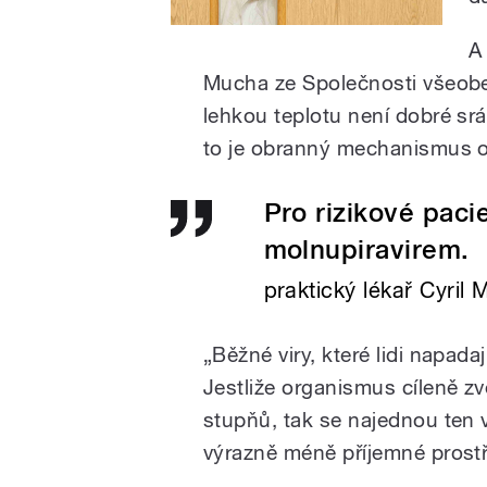
A
Mucha ze Společnosti všeobe
lehkou teplotu není dobré srá
to je obranný mechanismus or
Pro rizikové paci
molnupiravirem.
praktický lékař Cyril
„Běžné viry, které lidi napada
Jestliže organismus cíleně z
stupňů, tak se najednou ten 
výrazně méně příjemné prostř