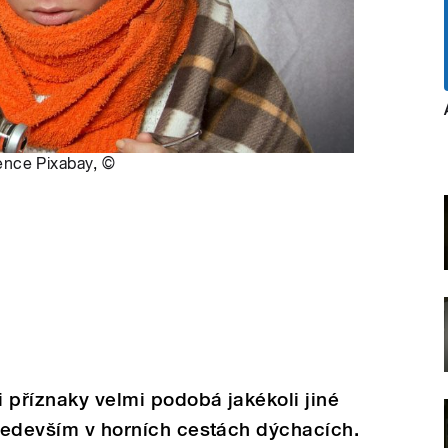
ence Pixabay
,
©
 příznaky velmi podobá jakékoli jiné
především v horních cestách dýchacích.