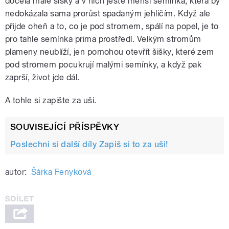
docela malé šišky a v nich ještě menší semínka, která by
nedokázala sama prorůst spadaným jehličím. Když ale
přijde oheň a to, co je pod stromem, spálí na popel, je to
pro tahle semínka prima prostředí. Velkým stromům
plameny neublíží, jen pomohou otevřít šišky, které zem
pod stromem pocukrují malými semínky, a když pak
zaprší, život jde dál.
A tohle si zapište za uši.
SOUVISEJÍCÍ PŘÍSPĚVKY
Poslechni si další díly Zapiš si to za uši!
autor:
Šárka Fenyková