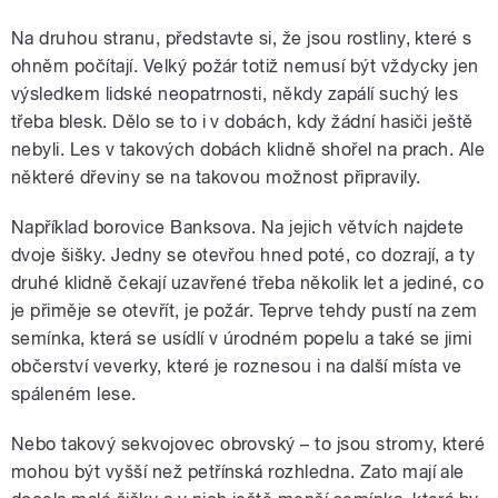
Na druhou stranu, představte si, že jsou rostliny, které s
ohněm počítají. Velký požár totiž nemusí být vždycky jen
výsledkem lidské neopatrnosti, někdy zapálí suchý les
třeba blesk. Dělo se to i v dobách, kdy žádní hasiči ještě
nebyli. Les v takových dobách klidně shořel na prach. Ale
některé dřeviny se na takovou možnost připravily.
Například borovice Banksova. Na jejich větvích najdete
dvoje šišky. Jedny se otevřou hned poté, co dozrají, a ty
druhé klidně čekají uzavřené třeba několik let a jediné, co
je přiměje se otevřít, je požár. Teprve tehdy pustí na zem
semínka, která se usídlí v úrodném popelu a také se jimi
občerství veverky, které je roznesou i na další místa ve
spáleném lese.
Nebo takový sekvojovec obrovský – to jsou stromy, které
mohou být vyšší než petřínská rozhledna. Zato mají ale