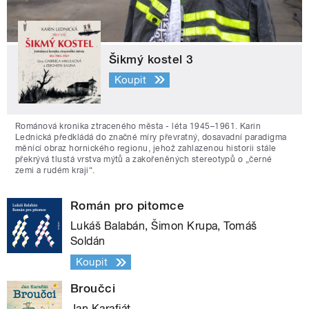
Šikmý kostel 3
Koupit
Románová kronika ztraceného města - léta 1945–1961. Karin
Lednická předkládá do značné míry převratný, dosavadní paradigma
měnící obraz hornického regionu, jehož zahlazenou historii stále
překrývá tlustá vrstva mýtů a zakořeněných stereotypů o „černé
zemi a rudém kraji“.
Román pro pitomce
Lukáš Balabán, Šimon Krupa, Tomáš
Soldán
Koupit
Broučci
Jan Karafiát