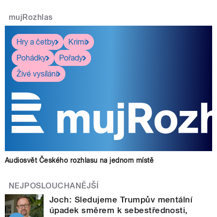
mujRozhlas
Hry a četby
Krimi
Pohádky
Pořady
Živé vysílání
Audiosvět Českého rozhlasu na jednom místě
NEJPOSLOUCHANĚJŠÍ
Joch: Sledujeme Trumpův mentální
úpadek směrem k sebestřednosti,