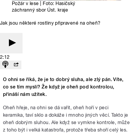
Požár v lese | Foto: Hasičský
záchranný sbor Úst. kraje
Jak jsou některé rostliny připravené na oheň?
2:12
O ohni se říká, že je to dobrý sluha, ale zlý pán. Víte,
co se tím myslí? Že když je oheň pod kontrolou,
přináší nám užitek.
Oheň hřeje, na ohni se dá vařit, oheň hoří v peci
keramika, taví sklo a dokáže i mnoho jiných věcí. Takto je
oheň dobrým sluhou. Ale když se vymkne kontrole, může
z toho být i velká katastrofa, protože třeba shoří celý les.