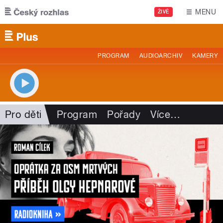
Přejít k hlavnímu obsahu
MENU
ŽIVĚ
PROGRAM
AUDIOARCHIV
KAMERY
Pro děti
Program
Pořady
Více
…