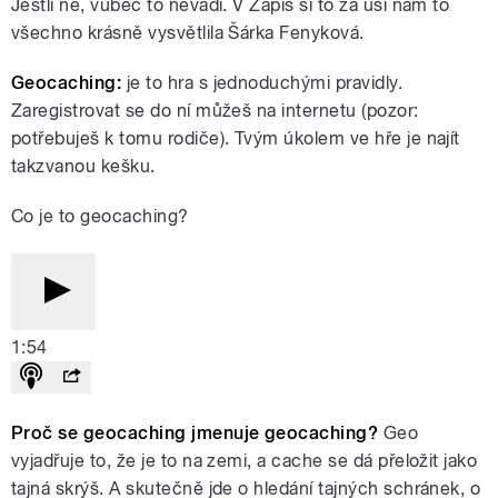
Jestli ne, vůbec to nevadí. V Zapiš si to za uši nám to
všechno krásně vysvětlila Šárka Fenyková.
Geocaching:
je to hra s jednoduchými pravidly.
Zaregistrovat se do ní můžeš na internetu (pozor:
potřebuješ k tomu rodiče). Tvým úkolem ve hře je najít
takzvanou kešku.
Co je to geocaching?
1:54
Proč se geocaching jmenuje geocaching?
Geo
vyjadřuje to, že je to na zemi, a cache se dá přeložit jako
tajná skrýš. A skutečně jde o hledání tajných schránek, o