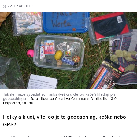
22. únor 2019
Takhle může vypadat schránka (keška), kterou kačeři hledají při
geocachingu
|
foto:
licence Creative Commons Attribution 3.0
Unported
,
Ufudu
Holky a kluci, víte, co je to geocaching, keška nebo
GPS?