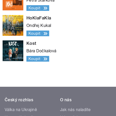
Petra Štarková
Koupit
HoKlaFaKla
Ondřej Kukal
Koupit
Kost
Bára Dočkalová
Koupit
Český rozhlas
O nás
Válka na Ukrajině
Jak nás naladíte