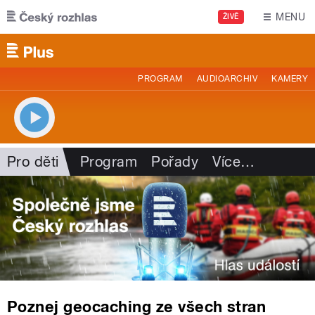
Přejít k hlavnímu obsahu
MENU
ŽIVĚ
PROGRAM
AUDIOARCHIV
KAMERY
Pro děti
Program
Pořady
Více
…
Poznej geocaching ze všech stran