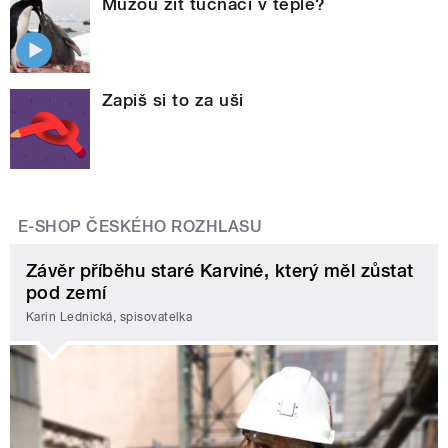
Můžou žít tučňáci v teple?
Zapiš si to za uši
E-SHOP ČESKÉHO ROZHLASU
Závěr příběhu staré Karviné, který měl zůstat
pod zemí
Karin Lednická, spisovatelka