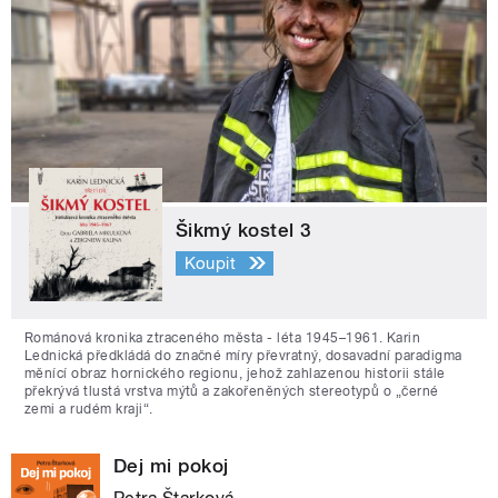
Šikmý kostel 3
Koupit
Románová kronika ztraceného města - léta 1945–1961. Karin
Lednická předkládá do značné míry převratný, dosavadní paradigma
měnící obraz hornického regionu, jehož zahlazenou historii stále
překrývá tlustá vrstva mýtů a zakořeněných stereotypů o „černé
zemi a rudém kraji“.
Dej mi pokoj