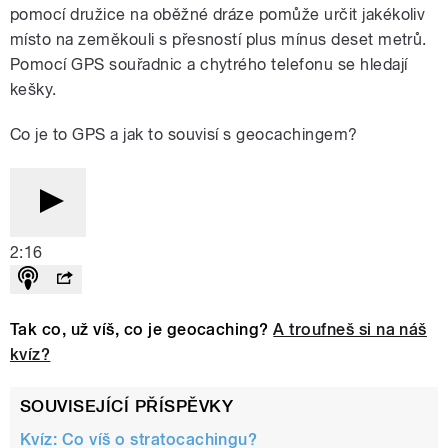
pomocí družice na oběžné dráze pomůže určit jakékoliv
místo na zeměkouli s přesností plus mínus deset metrů.
Pomocí GPS souřadnic a chytrého telefonu se hledají
kešky.
Co je to GPS a jak to souvisí s geocachingem?
2:16
Tak co, už víš, co je geocaching?
A troufneš si na náš
kvíz?
SOUVISEJÍCÍ PŘÍSPĚVKY
Kvíz: Co víš o stratocachingu?