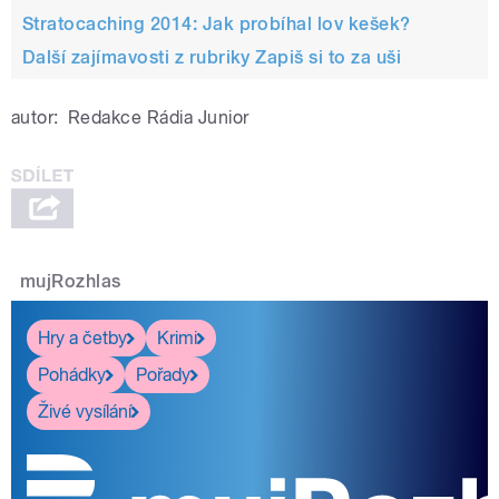
Stratocaching 2014: Jak probíhal lov kešek?
Další zajímavosti z rubriky Zapiš si to za uši
autor:
Redakce Rádia Junior
mujRozhlas
Hry a četby
Krimi
Pohádky
Pořady
Živé vysílání