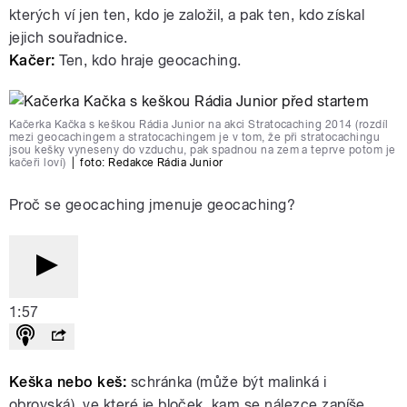
kterých ví jen ten, kdo je založil, a pak ten, kdo získal
jejich souřadnice.
Kačer:
Ten, kdo hraje geocaching.
Kačerka Kačka s keškou Rádia Junior na akci Stratocaching 2014 (rozdíl
mezi geocachingem a stratocachingem je v tom, že při stratocachingu
jsou kešky vyneseny do vzduchu, pak spadnou na zem a teprve potom je
kačeři loví)
|
foto:
Redakce Rádia Junior
Proč se geocaching jmenuje geocaching?
1:57
Keška nebo keš:
schránka (může být malinká i
obrovská), ve které je bloček, kam se nálezce zapíše.