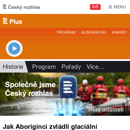
Přejít k hlavnímu obsahu
MENU
ŽIVĚ
PROGRAM
AUDIOARCHIV
KAMERY
Historie
Program
Pořady
Více
…
Jak Aboriginci zvládli glaciální