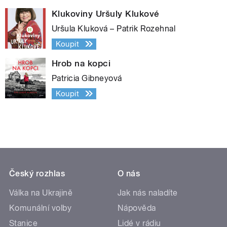
Klukoviny Uršuly Klukové
Uršula Kluková – Patrik Rozehnal
Koupit
Hrob na kopci
Patricia Gibneyová
Koupit
Český rozhlas
O nás
Válka na Ukrajině
Jak nás naladíte
Komunální volby
Nápověda
Stanice
Lidé v rádiu