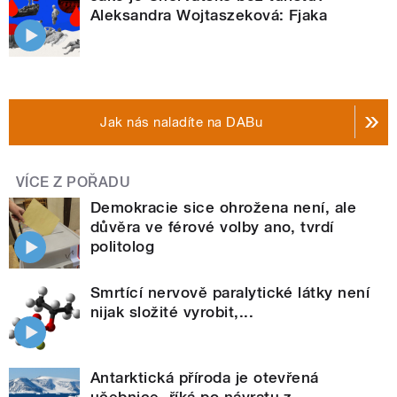
Aleksandra Wojtaszeková: Fjaka
Jak nás naladíte na DABu
VÍCE Z POŘADU
Demokracie sice ohrožena není, ale
důvěra ve férové volby ano, tvrdí
politolog
Smrtící nervově paralytické látky není
nijak složité vyrobit,...
Antarktická příroda je otevřená
učebnice, říká po návratu z...