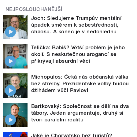
NEJPOSLOUCHANĚJŠÍ
Joch: Sledujeme Trumpův mentální
úpadek směrem k sebestřednosti,
chaosu. A konec je v nedohlednu
Telička: Babiš? Větší problém je jeho
okolí. S neskutečnou arogancí se
přikrývají absurdní věci
Michopulos: Čeká nás občanská válka
bez střelby. Prezidentské volby budou
džihádem vůči Pavlovi
Bartkovský: Společnost se dělí na dva
tábory. Jeden argumentuje, druhý si
tvoří paralelní realitu
Jaké je Chorvatsko bez turistů?