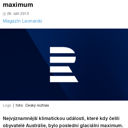
maximum
26. září 2013
Magazín Leonardo
Logo
|
foto:
Český rozhlas
Nejvýznamnější klimatickou událostí, které kdy čelili
obyvatelé Austrálie, bylo poslední glaciální maximum.