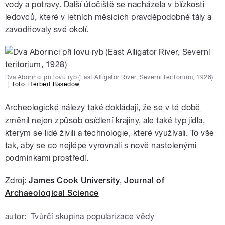
vody a potravy. Další útočiště se nacházela v blízkosti
ledovců, které v letních měsících pravděpodobně tály a
zavodňovaly své okolí.
Dva Aborinci při lovu ryb (East Alligator River, Severní teritorium, 1928)
|
foto: Herbert Basedow
Archeologické nálezy také dokládají, že se v té době
změnil nejen způsob osídlení krajiny, ale také typ jídla,
kterým se lidé živili a technologie, které využívali. To vše
tak, aby se co nejlépe vyrovnali s nově nastolenými
podmínkami prostředí.
Zdroj:
James Cook University
,
Journal of
Archaeological Science
autor:
Tvůrčí skupina popularizace vědy