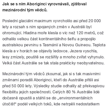
Jak se s ním Aboriginci vyrovnávali, zjišťoval
mezinárodní tým vědců.
Poslední glaciální maximum vyvrcholilo asi před 20 000
lety a rozsah s ním spojených změn v Austrálii byl
ohromující. Hladina moře klesla o víc než 120 metrů, což
odhalilo velkou část kontinentálního šelfu a propojilo
australskou pevninu s Tasmánií a Novou Guineou. Teplota
klesla a v horách se objevily ledovce. Jezera vyschla,
lesy zmizely, pouště se rozšířily a mnoho zvířat vyhynulo.
Velká část Austrálie se tak stala prakticky neobyvatelnou.
Mezinárodní tým vědců zkoumal, jak si s tak masivními
změnami poradili Aboriginci, kteří do Austrálie přišli asi
před 50 000 lety. Výsledky studie odhalily až překvapivou
flexibilitu jejich společnosti. Celých 80 % Austrálie lidé
dočasně opustili a stáhli se do „environmentálních
útočišť“ podél velkých toků, kde netrpěli nedostatkem