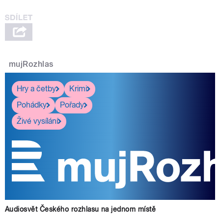
mujRozhlas
Hry a četby
Krimi
Pohádky
Pořady
Živé vysílání
Audiosvět Českého rozhlasu na jednom místě