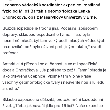
Leonardo vědecký koordinátor expedice, rostlinný
fyziolog Miloš Barták a geomorfoložka Lenka
Ondráčková, oba z Masarykovy univerzity v Brně.
„Každá expedice je trochu jiná. Počasím, způsobem
dopravy, skladbou expedičního týmu... Tato byla
nesmírně mladá, byl tam velký podíl mladých vědeckých
pracovníků, což bylo oživení proti jiným rokům,“ uvedl
profesor.
Antarktická příroda i odloučenost je velmi specifická,
dodala Ondráčková. „Je potřeba to zažít. Tamní příroda je
jako otevřená učebnice. Vidíme tam v plné kráse
všechny geomorfologické tvary i neuvěřitelnou sílu ledu
a sněhu.“
Skladba expedice je důležitá, protože mění každodenní
život. „Třeba jak navařit jídlo pro 19 lidí? Naše expedice