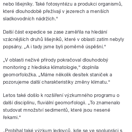
nebo lišejníky. Také fotosyntézu a produkci organismů,
které dlouhodobě přežívají v jezerech a menších
sladkovodních nádržích.“
Další část expedice se zase zaměřila na hledání
vzácnějších druhů lišejníků, které v oblasti zatím nebyly
popsány. „A i tady jsme byli poměrně úspěšní.“
„V oblasti neživé přírody pokračoval dlouhodobý
monitoring z hlediska klimatologie,“ doplnila
geomorfoložka. „Máme několik desítek staniček a
pozorujeme další charakteristiky změny klimatu.“
Letos také došlo k rozšíření výzkumného programu o
další disciplínu, fluviální geomorfologii. „To znamenalo
studovat množství sedimentů, které jsou nesené
řekami.“
„Probíhal také výzkum ledovců, kde se ve spolupráci s