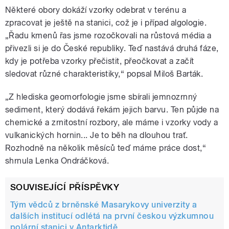
Některé obory dokáží vzorky odebrat v terénu a
zpracovat je ještě na stanici, což je i případ algologie.
„Řadu kmenů řas jsme rozočkovali na růstová média a
přivezli si je do České republiky. Teď nastává druhá fáze,
kdy je potřeba vzorky přečistit, přeočkovat a začít
sledovat různé charakteristiky,“ popsal Miloš Barták.
„Z hlediska geomorfologie jsme sbírali jemnozrnný
sediment, který dodává řekám jejich barvu. Ten půjde na
chemické a zrnitostní rozbory, ale máme i vzorky vody a
vulkanických hornin... Je to běh na dlouhou trať.
Rozhodně na několik měsíců teď máme práce dost,“
shrnula Lenka Ondráčková.
SOUVISEJÍCÍ PŘÍSPĚVKY
Tým vědců z brněnské Masarykovy univerzity a
dalších institucí odlétá na první českou výzkumnou
polární stanici v Antarktidě