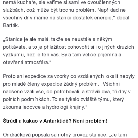
nemá kuchaře, ale vaříme si sami ve dvoučlenných
službách, což může být trochu problém. Například ne
všechny dny máme na stanici dostatek energie,“ dodal
Barták.
„Stanice je ale malá, takže se neustále s někým
potkáváte, a to je příležitost pohovořit si i o jiných druzích
výzkumu, než je ten váš. Byla tam velice příjemná a
otevřená atmosféra.“
Proto ani expedice za vzorky do vzdálených lokalit nebyly
pro mladé členy expedice žádný problém. „Všichni
nadšeně vzali vše, co potřebovali, a strávili dva, tři dny v
polních podmínkách. To se týkalo zvláště týmu, který
zkoumá ledovce a hydrologii krajiny.“
Štrúdl a kakao v Antarktidě? Není problém!
Ondráčková popsala samotný provoz stanice. „Je tam