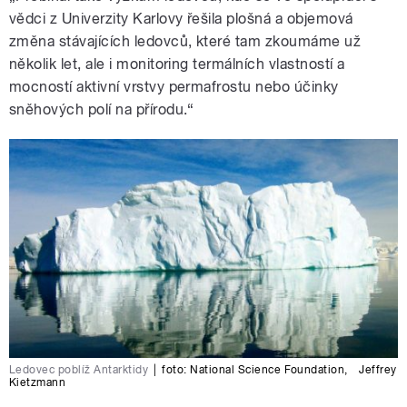
vědci z Univerzity Karlovy řešila plošná a objemová
změna stávajících ledovců, které tam zkoumáme už
několik let, ale i monitoring termálních vlastností a
mocností aktivní vrstvy permafrostu nebo účinky
sněhových polí na přírodu.“
Ledovec poblíž Antarktidy
|
foto:
National Science Foundation
,
Jeffrey
Kietzmann