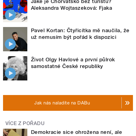
Jaké je Chorvatsko bez turistů?
Aleksandra Wojtaszeková: Fjaka
Pavel Kortan: Čtyřicítka mě naučila, že
už nemusím být pořád k dispozici
Život Olgy Havlové a první půlrok
samostatné České republiky
Jak nás naladíte na DABu
VÍCE Z POŘADU
Demokracie sice ohrožena není, ale