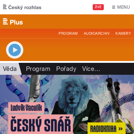
Přejít k hlavnímu obsahu
MENU
ŽIVĚ
PROGRAM
AUDIOARCHIV
KAMERY
Věda
Program
Pořady
Více
…