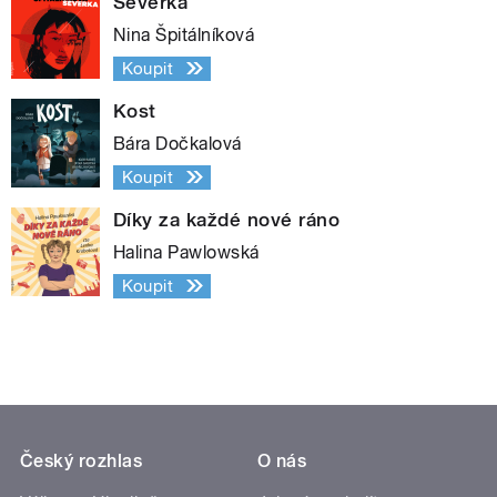
Severka
Nina Špitálníková
Koupit
Kost
Bára Dočkalová
Koupit
Díky za každé nové ráno
Halina Pawlowská
Koupit
Český rozhlas
O nás