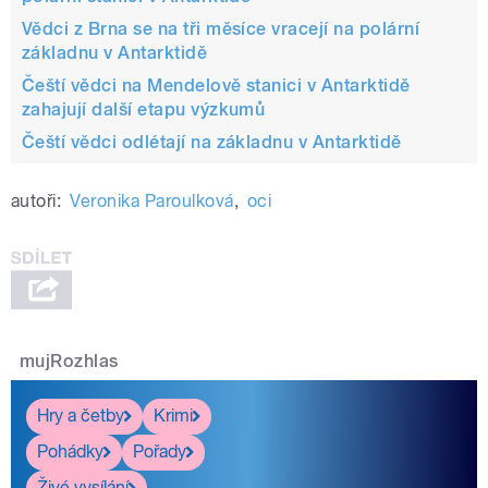
Vědci z Brna se na tři měsíce vracejí na polární
základnu v Antarktidě
Čeští vědci na Mendelově stanici v Antarktidě
zahajují další etapu výzkumů
Čeští vědci odlétají na základnu v Antarktidě
autoři:
Veronika Paroulková
,
oci
mujRozhlas
Hry a četby
Krimi
Pohádky
Pořady
Živé vysílání