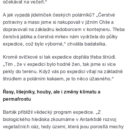
očekávat na večeři.“
A jak vypadá jídelníček českých polárníků? „Čerstvé
potraviny a maso jsme si nakupovali v jižním Chile a
dopravovali na základnu ledoborcem v kontejneru. Třeba
čerstvá jablka a čerstvá mrkev nám vydržela do půlky
expedice, což bylo výborné,“ chválila badatelka.
Kromě svíčkové si tak expedice dopřála třeba štrúdl.
„Tím , že v expedici bylo hodně žen, tak jsme si více
pekly do terénu. Když vás po expedici vítají na základně
štrúdlem a polárním kakaem, je to něco úžasného.“
Řasy, lišejníky, houby, ale i změny klimatu a
permafrostu
Barták přiblížil vědecký program expedice. „Z
biologického hlediska zkoumáme v Antarktidě rozvoj
vegetačních oáz, tedy území, která jsou porostlá mechy