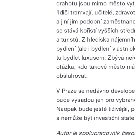
drahotu jsou mimo město vyt
řidiči tramvají, učitelé, zdravo
a jiní jim podobní zaměstnan
se stává kořistí vyšších střed
a turistů. Z hlediska nájemní
bydlení (ale i bydlení vlastnic
tu bydlet luxusem. Zbývá ne
otázka, kdo takové město má
obsluhovat.
V Praze se nedávno developeři
bude výsadou jen pro vybrané
Naopak bude ještě tíživější,
a nemůže být investiční state
Autor je spolupracovník časo