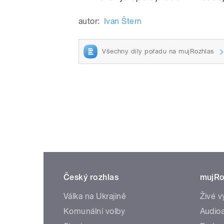
autor:
Ivan Štern
Všechny díly pořadu na mujRozhlas
Český rozhlas
mujRo
Válka na Ukrajině
Živé v
Komunální volby
Audioa