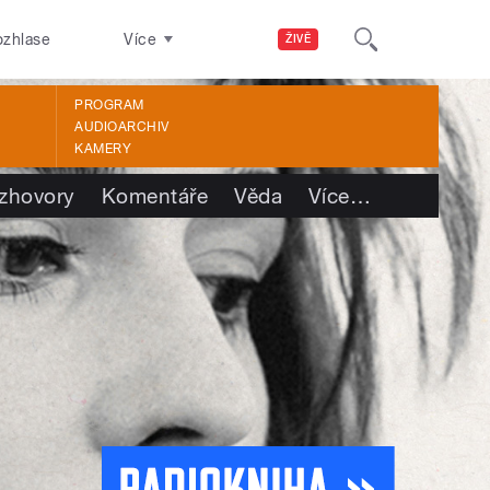
ozhlase
Více
ŽIVĚ
PROGRAM
AUDIOARCHIV
KAMERY
zhovory
Komentáře
Věda
Více
…