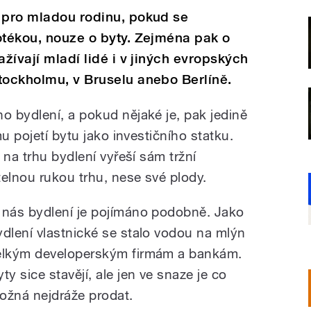
e pro mladou rodinu, pokud se
otékou, nouze o byty. Zejména pak o
ažívají mladí lidé i v jiných evropských
tockholmu, v Bruselu anebo Berlíně.
 bydlení, a pokud nějaké je, pak jedině
u pojetí bytu jako investičního statku.
 na trhu bydlení vyřeší sám tržní
lnou rukou trhu, nese své plody.
 nás bydlení je pojímáno podobně. Jako
ydlení vlastnické se stalo vodou na mlýn
elkým developerským firmám a bankám.
ty sice stavějí, ale jen ve snaze je co
ožná nejdráže prodat.