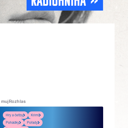
mujRozhlas
Hry a četby
Krimi
Pohádky
Pořady