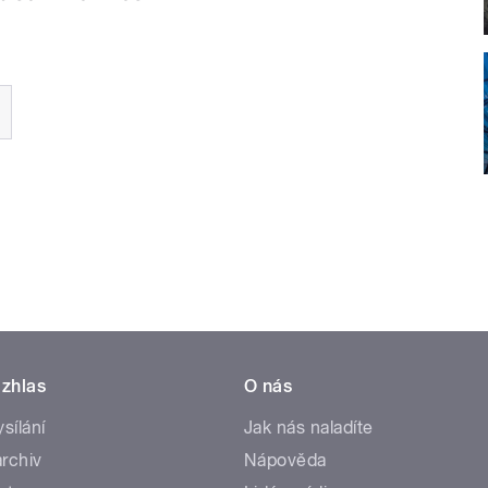
zhlas
O nás
ysílání
Jak nás naladíte
rchiv
Nápověda