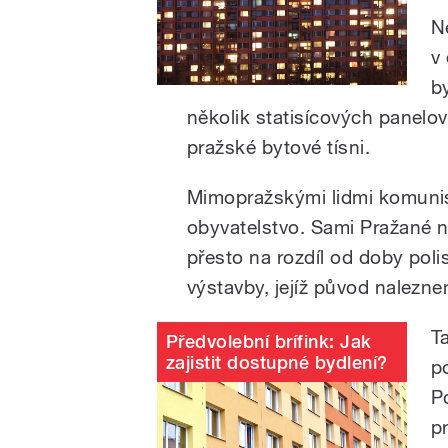
N
v
b
několik statisícových panelový
pražské bytové tísni.
Mimopražskými lidmi komunisté
obyvatelstvo. Sami Pražané na
přesto na rozdíl od doby poli
výstavby, jejíž původ nalezn
T
Předvolební brífink: Jak
zajistit dostupné bydlení?
p
Po
p