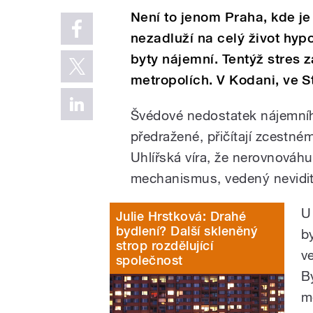
Není to jenom Praha, kde j
nezadluží na celý život hyp
byty nájemní. Tentýž stres z
metropolích. V Kodani, ve S
Švédové nedostatek nájemního
předražené, přičítají zcestném
Uhlířská víra, že nerovnováhu
mechanismus, vedený nevidite
U
Julie Hrstková: Drahé
bydlení? Další skleněný
b
strop rozdělující
v
společnost
By
m