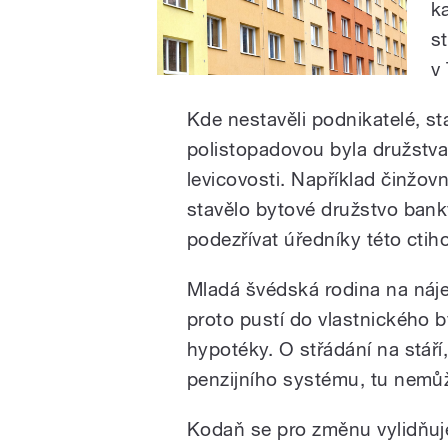
k
st
v
Kde nestavěli podnikatelé, s
polistopadovou byla družstva
levicovosti. Například činžov
stavělo bytové družstvo ban
podezřívat úředníky této cti
Mladá švédská rodina na náje
proto pustí do vlastnického b
hypotéky. O střádání na stáří
penzijního systému, tu nemůže
Kodaň se pro změnu vylidňuj