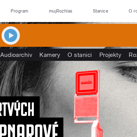
Program
mujRozhlas
Stanice
O r
Audioarchiv
Kamery
O stanici
Projekty
Ro