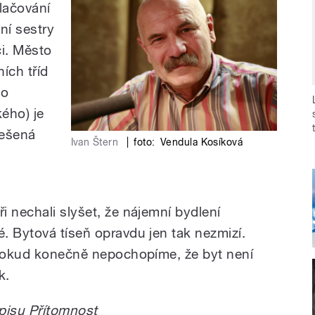
lačování
tní sestry
ci. Město
ních tříd
ho
kého) je
řešená
Ivan Štern
|
foto:
Vendula Kosíková
 nechali slyšet, že nájemní bydlení
. Bytová tíseň opravdu jen tak nezmizí.
 pokud konečně nepochopíme, že byt není
k.
pisu Přítomnost