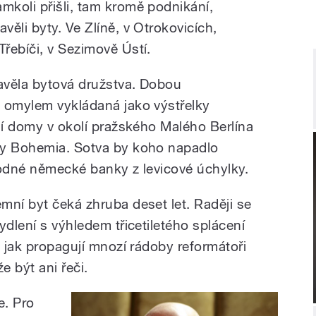
amkoli přišli, tam kromě podnikání,
avěli byty. Ve Zlíně, v Otrokovicích,
 Třebíči, v Sezimově Ústí.
tavěla bytová družstva. Dobou
 omylem vykládaná jako výstřelky
ní domy v okolí pražského Malého Berlína
ky Bohemia. Sotva by koho napadlo
hodné německé banky z levicové úchylky.
mní byt čeká zhruba deset let. Raději se
ydlení s výhledem třicetiletého splácení
, jak propagují mnozí rádoby reformátoři
 být ani řeči.
e. Pro