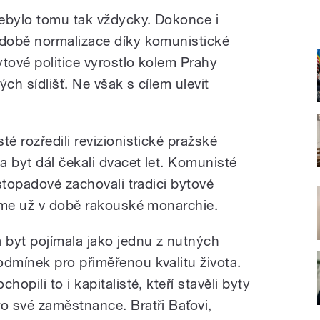
ebylo tomu tak vždycky. Dokonce i
 době normalizace díky komunistické
ytové politice vyrostlo kolem Prahy
ch sídlišť. Ne však s cílem ulevit
 rozředili revizionistické pražské
 byt dál čekali dvacet let. Komunisté
stopadové zachovali tradici bytové
eme už v době rakouské monarchie.
a byt pojímala jako jednu z nutných
odmínek pro přiměřenou kvalitu života.
chopili to i kapitalisté, kteří stavěli byty
ro své zaměstnance. Bratři Baťovi,