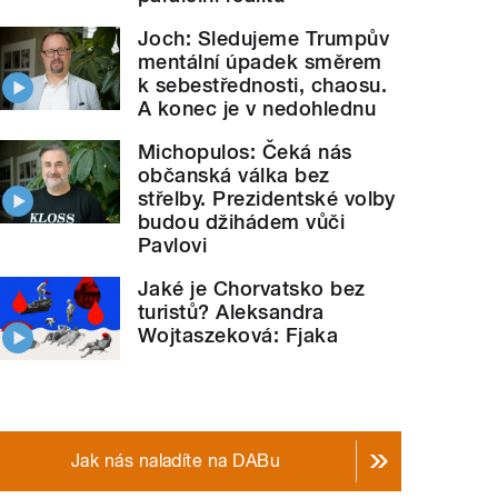
Joch: Sledujeme Trumpův
mentální úpadek směrem
k sebestřednosti, chaosu.
A konec je v nedohlednu
Michopulos: Čeká nás
občanská válka bez
střelby. Prezidentské volby
budou džihádem vůči
Pavlovi
Jaké je Chorvatsko bez
turistů? Aleksandra
Wojtaszeková: Fjaka
Jak nás naladíte na DABu