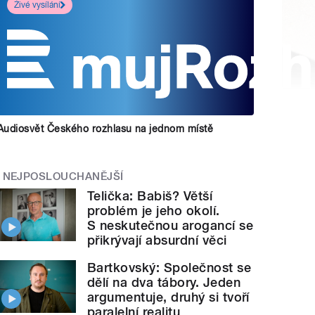
Živé vysílání
Audiosvět Českého rozhlasu na jednom místě
NEJPOSLOUCHANĚJŠÍ
Telička: Babiš? Větší
problém je jeho okolí.
S neskutečnou arogancí se
přikrývají absurdní věci
Bartkovský: Společnost se
dělí na dva tábory. Jeden
argumentuje, druhý si tvoří
paralelní realitu