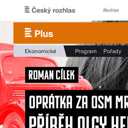
Přejít k hlavnímu obsahu
iRozhlas
Ekonomické
Program
Pořady