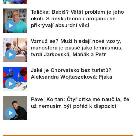
Telička: Babiš? Větší problém je jeho
okolí. S neskutečnou arogancí se
přikrývají absurdní věci
Vzmuž se? Muži hledají nové vzory,
manosféra je passé jako leninismus,
tvrdí Jarkovská, Maňák a Petr
Jaké je Chorvatsko bez turistů?
Aleksandra Wojtaszeková: Fjaka
Pavel Kortan: Čtyřicítka mě naučila, že
už nemusím být pořád k dispozici