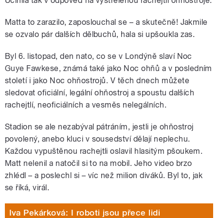
Učinila tak v odpověď na vystřelenou rachejtli ohňostroje.
Matta to zarazilo, zaposlouchal se – a skutečně! Jakmile
se ozvalo pár dalších dělbuchů, hala si upšoukla zas.
Byl 6. listopad, den nato, co se v Londýně slaví Noc
Guye Fawkese, známá také jako Noc ohňů a v posledním
století i jako Noc ohňostrojů. V těch dnech můžete
sledovat oficiální, legální ohňostroj a spoustu dalších
rachejtlí, neoficiálních a vesměs nelegálních.
Stadion se ale nezabýval pátráním, jestli je ohňostroj
povolený, anebo kluci v sousedství dělají neplechu.
Každou vypuštěnou rachejtli oslavil hlasitým pšoukem.
Matt nelenil a natočil si to na mobil. Jeho video brzo
zhlédl – a poslechl si – víc než milion diváků. Byl to, jak
se říká, virál.
Iva Pekárková: I roboti jsou přece lidi