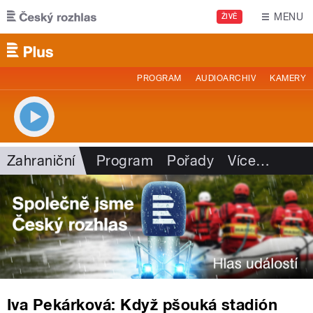
Přejít k hlavnímu obsahu
MENU
ŽIVĚ
PROGRAM
AUDIOARCHIV
KAMERY
Zahraniční
Program
Pořady
Více
…
Iva Pekárková: Když pšouká stadión