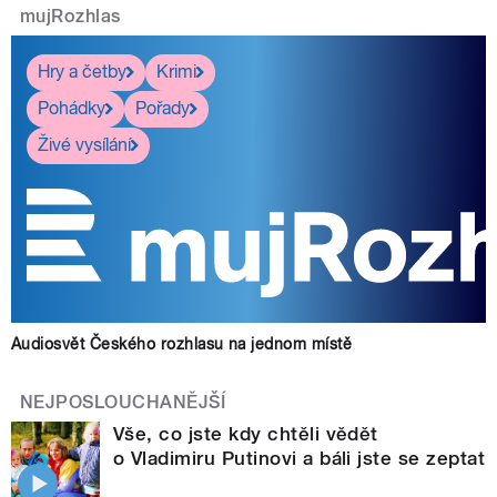
mujRozhlas
Hry a četby
Krimi
Pohádky
Pořady
Živé vysílání
Audiosvět Českého rozhlasu na jednom místě
NEJPOSLOUCHANĚJŠÍ
Vše, co jste kdy chtěli vědět
o Vladimiru Putinovi a báli jste se zeptat