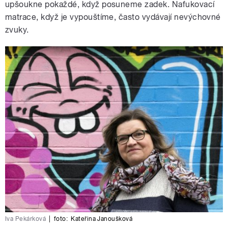
upšoukne pokaždé, když posuneme zadek. Nafukovací
matrace, když je vypouštíme, často vydávají nevýchovné
zvuky.
Iva Pekárková
|
foto:
Kateřina Janoušková