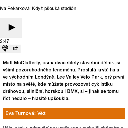
Iva Pekárková: Když pšouká stadión
2:47
Matt McClafferty, osmadvacetiletý stavební dělník, si
všiml pozoruhodného fenoménu. Proslulá krytá hala
ve východním Londýně, Lee Valley Velo Park, prý první
místo na světě, kde můžete provozovat cyklistiku
dráhovou, silniční, horskou i BMX, si – jinak se tomu
říct nedalo – hlasitě upšoukla.
Eva Turnová: Věž