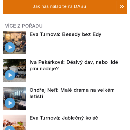
Jak nás naladíte na DABu
VÍCE Z POŘADU
Eva Turnová: Besedy bez Edy
Iva Pekárková: Děsivý dav, nebo lidé
plní naděje?
Ondřej Neff: Malé drama na velkém
letišti
Eva Turnová: Jablečný koláč