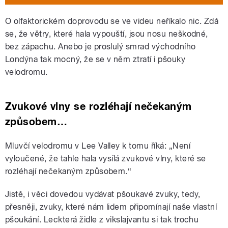
O olfaktorickém doprovodu se ve videu neříkalo nic. Zdá
se, že větry, které hala vypouští, jsou nosu neškodné,
bez zápachu. Anebo je proslulý smrad východního
Londýna tak mocný, že se v něm ztratí i pšouky
velodromu.
Zvukové vlny se rozléhají nečekaným
způsobem…
Mluvčí velodromu v Lee Valley k tomu říká: „Není
vyloučené, že tahle hala vysílá zvukové vlny, které se
rozléhají nečekaným způsobem.“
Jistě, i věci dovedou vydávat pšoukavé zvuky, tedy,
přesněji, zvuky, které nám lidem připomínají naše vlastní
pšoukání. Leckterá židle z vikslajvantu si tak trochu