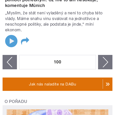
komentuje Münich
„Myslím, že stát není vyladěný a není to chyba této
vlády. Máme snahu vinu svalovat na jednotlivce a
neschopné politiky, ale podstata je jinde,“ míní
ekonom.
STRÁNKY
100
n
zí
Jak nás naladíte na DABu
O POŘADU