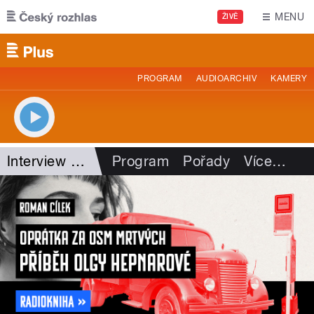
Přejít k hlavnímu obsahu
MENU
ŽIVĚ
PROGRAM
AUDIOARCHIV
KAMERY
Interview Plus
Program
Pořady
Více
…