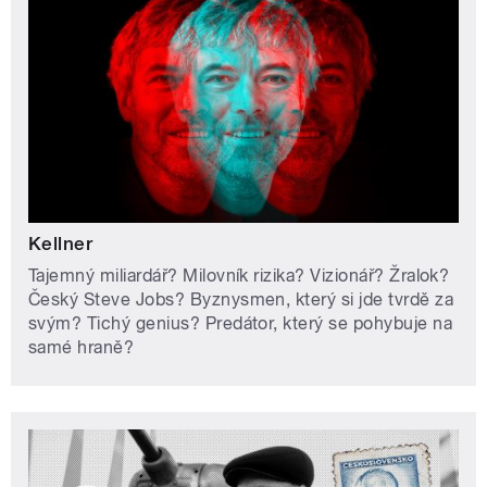
Kellner
Tajemný miliardář? Milovník rizika? Vizionář? Žralok?
Český Steve Jobs? Byznysmen, který si jde tvrdě za
svým? Tichý genius? Predátor, který se pohybuje na
samé hraně?