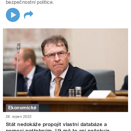
bezpečnostní politice.
Ekonomické
26. srpen 2022
Stát nedokáže propojit vlastní databáze a
pomoci potřebným. Už mě to ani nešokuje,