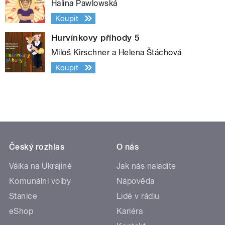
Halina Pawlowská
Koupit
Hurvínkovy příhody 5
Miloš Kirschner a Helena Štáchová
Koupit
Český rozhlas
O nás
Válka na Ukrajině
Jak nás naladíte
Komunální volby
Nápověda
Stanice
Lidé v rádiu
eShop
Kariéra