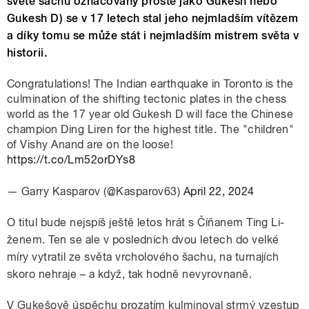
světě šachu označovaný prostě jako Gukesh nebo
Gukesh D) se v 17 letech stal jeho nejmladším vítězem
a díky tomu se může stát i nejmladším mistrem světa v
historii.
Congratulations! The Indian earthquake in Toronto is the
culmination of the shifting tectonic plates in the chess
world as the 17 year old Gukesh D will face the Chinese
champion Ding Liren for the highest title. The "children"
of Vishy Anand are on the loose!
https://t.co/Lm52orDYs8
— Garry Kasparov (@Kasparov63)
April 22, 2024
O titul bude nejspíš ještě letos hrát s Číňanem Ting Li-
ženem. Ten se ale v posledních dvou letech do velké
míry vytratil ze světa vrcholového šachu, na turnajích
skoro nehraje – a když, tak hodně nevyrovnaně.
V Gukešově úspěchu prozatím kulminoval strmý vzestup