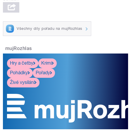
Všechny díly pořadu na mujRozhlas
mujRozhlas
Hry a četby
Krimi
Pohádky
Pořady
Živé vysílání