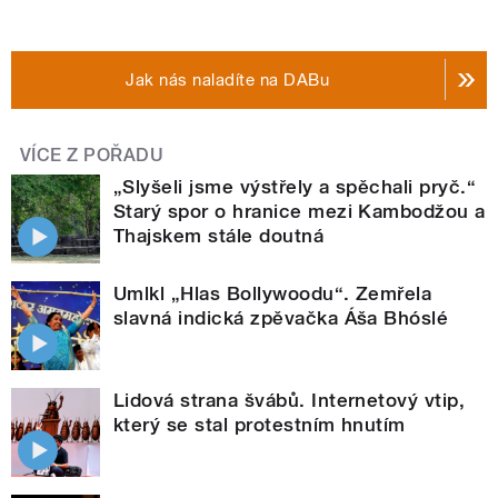
Jak nás naladíte na DABu
VÍCE Z POŘADU
„Slyšeli jsme výstřely a spěchali pryč.“
Starý spor o hranice mezi Kambodžou a
Thajskem stále doutná
Umlkl „Hlas Bollywoodu“. Zemřela
slavná indická zpěvačka Áša Bhóslé
Lidová strana švábů. Internetový vtip,
který se stal protestním hnutím