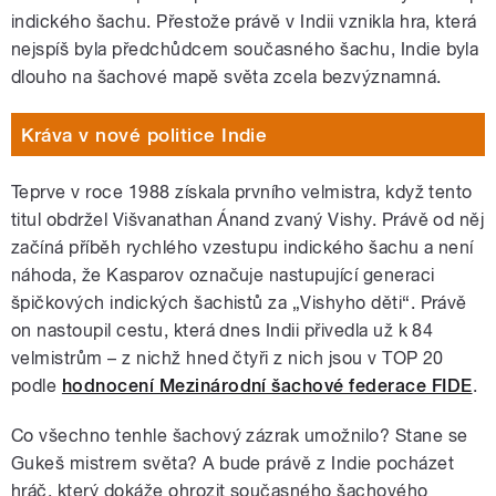
indického šachu. Přestože právě v Indii vznikla hra, která
nejspíš byla předchůdcem současného šachu, Indie byla
dlouho na šachové mapě světa zcela bezvýznamná.
Kráva v nové politice Indie
Teprve v roce 1988 získala prvního velmistra, když tento
titul obdržel Višvanathan Ánand zvaný Vishy. Právě od něj
začíná příběh rychlého vzestupu indického šachu a není
náhoda, že Kasparov označuje nastupující generaci
špičkových indických šachistů za „Vishyho děti“. Právě
on nastoupil cestu, která dnes Indii přivedla už k 84
velmistrům – z nichž hned čtyři z nich jsou v TOP 20
podle
hodnocení Mezinárodní šachové federace FIDE
.
Co všechno tenhle šachový zázrak umožnilo? Stane se
Gukeš mistrem světa? A bude právě z Indie pocházet
hráč, který dokáže ohrozit současného šachového