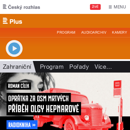
Přejít k hlavnímu obsahu
MENU
ŽIVĚ
PROGRAM
AUDIOARCHIV
KAMERY
Zahraniční
Program
Pořady
Více
…