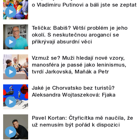
o Vladimiru Putinovi a báli jste se zeptat
Telička: Babiš? Větší problém je jeho
okolí. S neskutečnou arogancí se
přikrývají absurdní věci
Vzmuž se? Muži hledají nové vzory,
manosféra je passé jako leninismus,
tvrdí Jarkovská, Maňák a Petr
Jaké je Chorvatsko bez turistů?
Aleksandra Wojtaszeková: Fjaka
Pavel Kortan: Čtyřicítka mě naučila, že
už nemusím být pořád k dispozici