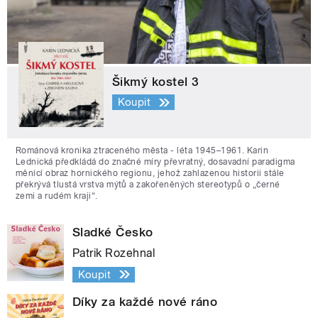
Šikmý kostel 3
Koupit
Románová kronika ztraceného města - léta 1945–1961. Karin
Lednická předkládá do značné míry převratný, dosavadní paradigma
měnící obraz hornického regionu, jehož zahlazenou historii stále
překrývá tlustá vrstva mýtů a zakořeněných stereotypů o „černé
zemi a rudém kraji“.
Sladké Česko
Patrik Rozehnal
Koupit
Díky za každé nové ráno