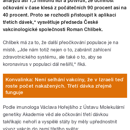
analýzu asi 1,3 milionu lidí a potvrdil, že účinnost
očkování v čase klesá z počátečních 90 procent asi na
40 procent. Proto se rozhodli přistoupit k aplikaci
třetích dávek,“ vysvětluje předseda České
vakcinologické společnosti Roman Chlíbek.
Chlíbek má za to, že další přeočkování populace je na
místě. „Jde nám totiž nejen o to, zabránit zahlcení
zdravotnického systému, ale také o to, aby se
koronavirus v populaci dál nešířil,“ říká.
Konvalinka: Není selhání vakcíny, že v Izraeli teď
roste počet nakažených. Třetí dávka zřejmě
funguje
Podle imunologa Václava Hořejšího z Ústavu Molekulární
genetiky Akademie věd ale očkování třetí dávkou
takříkajíc nehoří a vyspělé státy by měly upřednostnit
vývoz vakcín do zemí třetího světa: