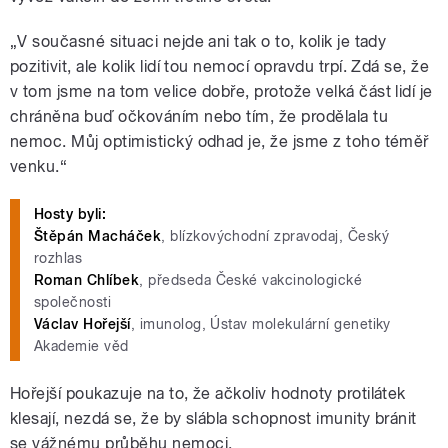
„V současné situaci nejde ani tak o to, kolik je tady
pozitivit, ale kolik lidí tou nemocí opravdu trpí. Zdá se, že
v tom jsme na tom velice dobře, protože velká část lidí je
chráněna buď očkováním nebo tím, že prodělala tu
nemoc. Můj optimistický odhad je, že jsme z toho téměř
venku.“
Hosty byli:
Štěpán Macháček
, blízkovýchodní zpravodaj, Český
rozhlas
Roman Chlíbek
, předseda České vakcinologické
společnosti
Václav Hořejší
, imunolog, Ústav molekulární genetiky
Akademie věd
Hořejší poukazuje na to, že ačkoliv hodnoty protilátek
klesají, nezdá se, že by slábla schopnost imunity bránit
se vážnému průběhu nemoci.