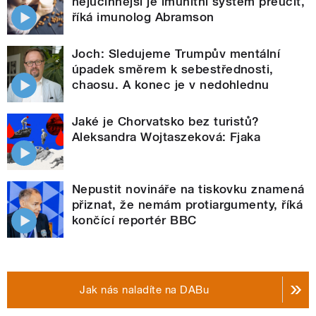
nejúčinnější je imunitní systém přeučit,
říká imunolog Abramson
Joch: Sledujeme Trumpův mentální
úpadek směrem k sebestřednosti,
chaosu. A konec je v nedohlednu
Jaké je Chorvatsko bez turistů?
Aleksandra Wojtaszeková: Fjaka
Nepustit novináře na tiskovku znamená
přiznat, že nemám protiargumenty, říká
končící reportér BBC
Jak nás naladíte na DABu