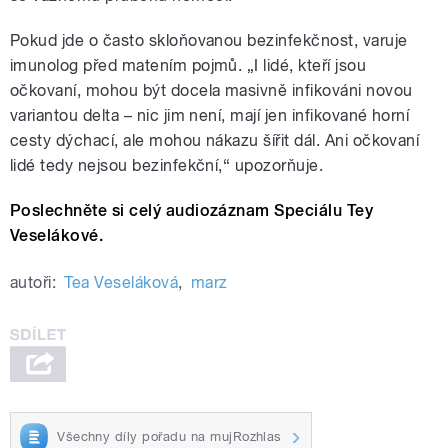
Pokud jde o často skloňovanou bezinfekčnost, varuje
imunolog před matením pojmů. „I lidé, kteří jsou
očkovaní, mohou být docela masivně infikováni novou
variantou delta – nic jim není, mají jen infikované horní
cesty dýchací, ale mohou nákazu šířit dál. Ani očkovaní
lidé tedy nejsou bezinfekční,“ upozorňuje.
Poslechněte si celý audiozáznam Speciálu Tey
Veselákové.
autoři:
Tea Veseláková
,
marz
Všechny díly pořadu na mujRozhlas