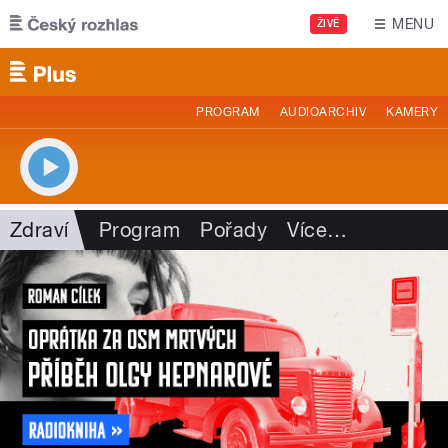
Přejít k hlavnímu obsahu
MENU
ŽIVĚ
PROGRAM
AUDIOARCHIV
KAMERY
Zdraví
Program
Pořady
Více
…