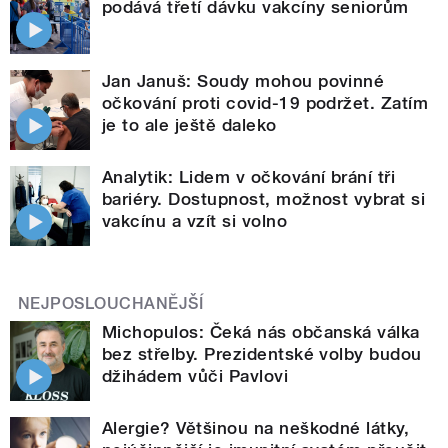
podává třetí dávku vakcíny seniorům
Jan Januš: Soudy mohou povinné
očkování proti covid-19 podržet. Zatím
je to ale ještě daleko
Analytik: Lidem v očkování brání tři
bariéry. Dostupnost, možnost vybrat si
vakcínu a vzít si volno
NEJPOSLOUCHANĚJŠÍ
Michopulos: Čeká nás občanská válka
bez střelby. Prezidentské volby budou
džihádem vůči Pavlovi
Alergie? Většinou na neškodné látky,