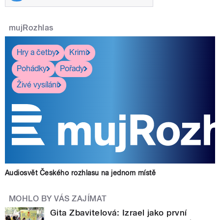
mujRozhlas
Hry a četby
Krimi
Pohádky
Pořady
Živé vysílání
Audiosvět Českého rozhlasu na jednom místě
MOHLO BY VÁS ZAJÍMAT
Gita Zbavitelová: Izrael jako první