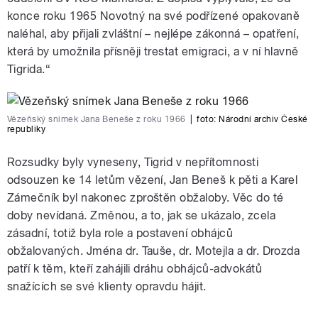
konce roku 1965 Novotný na své podřízené opakovaně
naléhal, aby přijali zvláštní – nejlépe zákonná – opatření,
která by umožnila přísněji trestat emigraci, a v ní hlavně
Tigrida.“
Vězeňský snímek Jana Beneše z roku 1966
|
foto:
Národní archiv České
republiky
Rozsudky byly vyneseny, Tigrid v nepřítomnosti
odsouzen ke 14 letům vězení, Jan Beneš k pěti a Karel
Zámečník byl nakonec zproštěn obžaloby. Věc do té
doby nevídaná. Změnou, a to, jak se ukázalo, zcela
zásadní, totiž byla role a postavení obhájců
obžalovaných. Jména dr. Tauše, dr. Motejla a dr. Drozda
patří k těm, kteří zahájili dráhu obhájců-advokátů
snažících se své klienty opravdu hájit.