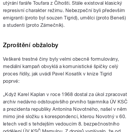
utýrání faráře Toufara z Číhošti. Stále existoval klasický
represivní charakter režimu. Nebezpeční byli především
emigranti (proto byl souzen Tigrid), umělci (proto Beneš)
a studenti (proto Zámečník).
Zproštění obžaloby
Veškeré trestné činy byly velmi obecně formulovány,
mediální kampaň obvyklá a komunistické špičky celý
proces řídily, jak uvádí Pavel Kosatík v knize Tigrid
poprvé:
„Když Karel Kaplan v roce 1968 dostal za úkol zpracovat
archiv nedávno odstoupivšího prvního tajemníka ÚV KSČ
a prezidenta republiky Antonína Novotného, našel v něm
mimo jiné složku s korespondencí, kterou Novotný v 60.
letech vedl s tehdejším vedoucím 8. bezpečnostního
oddělení ÚV KSČ Mamulou. Z dopisů vyplývalo, že od