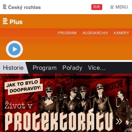
Přejít k hlavnímu obsahu
MENU
ŽIVĚ
PROGRAM
AUDIOARCHIV
KAMERY
Historie
Program
Pořady
Více
…