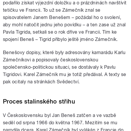
podařilo získat výjezdní doložku a o prázdninách navštívit
tetičku ve Francii. To už se Zámečník znal se
spisovatelem Janem Benešem – požádal ho o svolení,
aby mohl natočit jednu jeho povídku – a ten zase už znal
Pavla Tigrida, setkali se o rok dříve ve Francii. Tím ke
spojení Beneš – Tigrid přibylo ještě jméno Zámečník.
Benešovy dopisy, které byly adresovány kamarádu Karlu
Zámečníkovi a popisovaly československou
společensko-politickou situaci, se dostávaly k Pavlu
Tigridovi. Karel Zámečník mu je totiž předával. A texty se
pak ocitaly na stránkách Svědectví.
Proces stalinského střihu
V Československu byl Jan Beneš zatčen a ve vazbě
seděl od srpna 1966 do května 1967. Mezitím se mu
narodila dcera. Karel Zámečník byl vylákán z Francie do