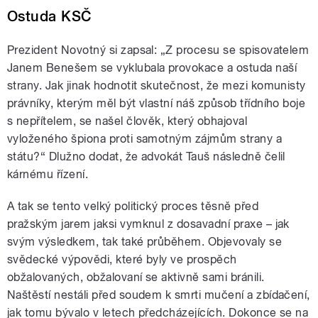
Ostuda KSČ
Prezident Novotný si zapsal: „Z procesu se spisovatelem
Janem Benešem se vyklubala provokace a ostuda naší
strany. Jak jinak hodnotit skutečnost, že mezi komunisty
právníky, kterým měl být vlastní náš způsob třídního boje
s nepřítelem, se našel člověk, který obhajoval
vyloženého špiona proti samotným zájmům strany a
státu?“ Dlužno dodat, že advokát Tauš následně čelil
kárnému řízení.
A tak se tento velký politický proces těsně před
pražským jarem jaksi vymknul z dosavadní praxe – jak
svým výsledkem, tak také průběhem. Objevovaly se
svědecké výpovědi, které byly ve prospěch
obžalovaných, obžalovaní se aktivně sami bránili.
Naštěstí nestáli před soudem k smrti mučení a zbídačení,
jak tomu bývalo v letech předcházejících. Dokonce se na