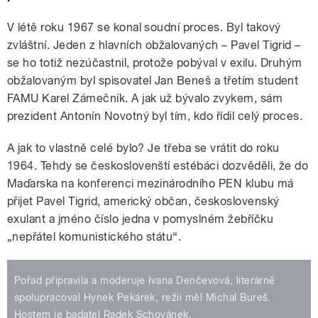
V létě roku 1967 se konal soudní proces. Byl takový
zvláštní. Jeden z hlavních obžalovaných – Pavel Tigrid –
se ho totiž nezúčastnil, protože pobýval v exilu. Druhým
obžalovaným byl spisovatel Jan Beneš a třetím student
FAMU Karel Zámečník. A jak už bývalo zvykem, sám
prezident Antonín Novotný byl tím, kdo řídil celý proces.
A jak to vlastně celé bylo? Je třeba se vrátit do roku
1964. Tehdy se českoslovenští estébáci dozvěděli, že do
Maďarska na konferenci mezinárodního PEN klubu má
přijet Pavel Tigrid, americký občan, československý
exulant a jméno číslo jedna v pomyslném žebříčku
„nepřátel komunistického státu“.
Pořad připravila a moderuje Ivana Denčevová, literárně
spolupracoval Hynek Pekárek, režii měl Michal Bureš.
Hostem je badatel Radek Schovánek.