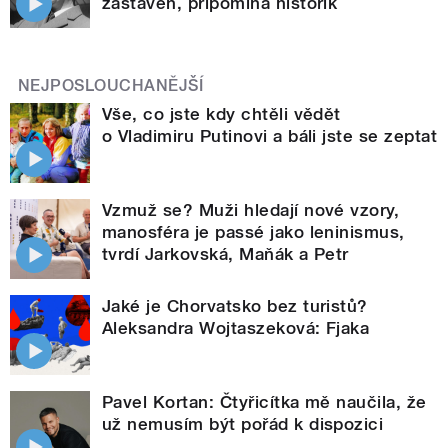
zastaven, připomíná historik
NEJPOSLOUCHANĚJŠÍ
Vše, co jste kdy chtěli vědět
o Vladimiru Putinovi a báli jste se zeptat
Vzmuž se? Muži hledají nové vzory,
manosféra je passé jako leninismus,
tvrdí Jarkovská, Maňák a Petr
Jaké je Chorvatsko bez turistů?
Aleksandra Wojtaszeková: Fjaka
Pavel Kortan: Čtyřicítka mě naučila, že
už nemusím být pořád k dispozici