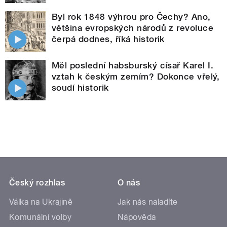
Byl rok 1848 výhrou pro Čechy? Ano,
většina evropských národů z revoluce
čerpá dodnes, říká historik
Měl poslední habsburský císař Karel I.
vztah k českým zemím? Dokonce vřelý,
soudí historik
Český rozhlas
O nás
Válka na Ukrajině
Jak nás naladíte
Komunální volby
Nápověda