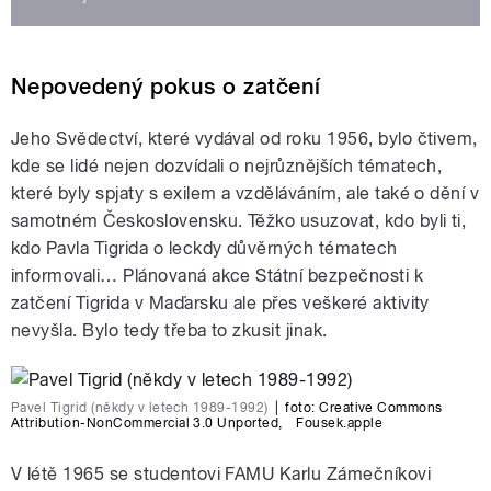
Nepovedený pokus o zatčení
Jeho Svědectví, které vydával od roku 1956, bylo čtivem,
kde se lidé nejen dozvídali o nejrůznějších tématech,
které byly spjaty s exilem a vzděláváním, ale také o dění v
samotném Československu. Těžko usuzovat, kdo byli ti,
kdo Pavla Tigrida o leckdy důvěrných tématech
informovali… Plánovaná akce Státní bezpečnosti k
zatčení Tigrida v Maďarsku ale přes veškeré aktivity
nevyšla. Bylo tedy třeba to zkusit jinak.
Pavel Tigrid (někdy v letech 1989-1992)
|
foto:
Creative Commons
Attribution-NonCommercial 3.0 Unported
,
Fousek.apple
V létě 1965 se studentovi FAMU Karlu Zámečníkovi