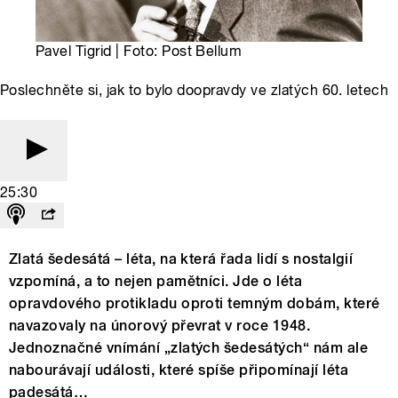
Pavel Tigrid | Foto: Post Bellum
Poslechněte si, jak to bylo doopravdy ve zlatých 60. letech
25:30
Zlatá šedesátá – léta, na která řada lidí s nostalgií
vzpomíná, a to nejen pamětníci. Jde o léta
opravdového protikladu oproti temným dobám, které
navazovaly na únorový převrat v roce 1948.
Jednoznačné vnímání „zlatých šedesátých“ nám ale
nabourávají události, které spíše připomínají léta
padesátá…