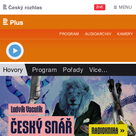
Přejít k hlavnímu obsahu
MENU
ŽIVĚ
PROGRAM
AUDIOARCHIV
KAMERY
Hovory
Program
Pořady
Více
…