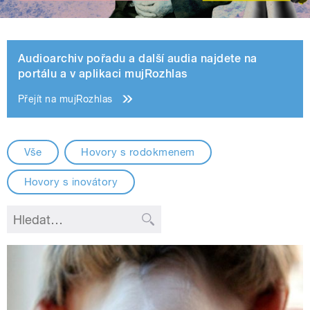
Audioarchiv pořadu a další audia najdete na
portálu a v aplikaci mujRozhlas
Přejít na mujRozhlas
Vše
Hovory s rodokmenem
Hovory s inovátory