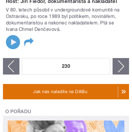
Host: Jiří Fiedor, dokumentarista a nakladatel
V 80. letech působil v undergroundové komunitě na
Ostravsku, po roce 1989 byl politikem, novinářem,
dokumentaristou a nakonec nakladatelem. Ptá se
Ivana Chmel Denčevová.
STRÁNKY
230
n
zí
Jak nás naladíte na DABu
O POŘADU