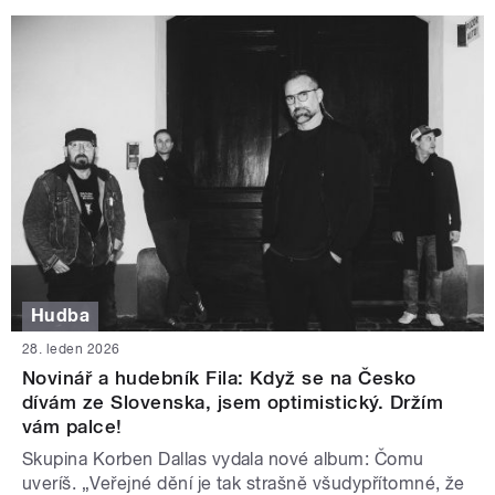
Hudba
28. leden 2026
Novinář a hudebník Fila: Když se na Česko
dívám ze Slovenska, jsem optimistický. Držím
vám palce!
Skupina Korben Dallas vydala nové album: Čomu
uveríš. „Veřejné dění je tak strašně všudypřítomné, že