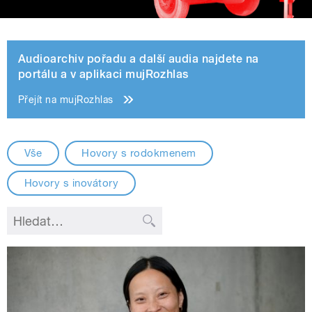
Audioarchiv pořadu a další audia najdete na
portálu a v aplikaci mujRozhlas
Přejít na mujRozhlas
Vše
Hovory s rodokmenem
Hovory s inovátory