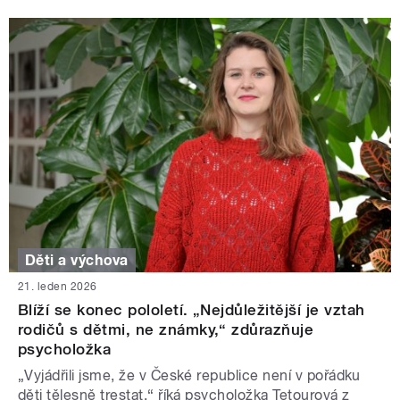
Děti a výchova
21. leden 2026
Blíží se konec pololetí. „Nejdůležitější je vztah
rodičů s dětmi, ne známky,“ zdůrazňuje
psycholožka
„Vyjádřili jsme, že v České republice není v pořádku
děti tělesně trestat,“ říká psycholožka Tetourová z