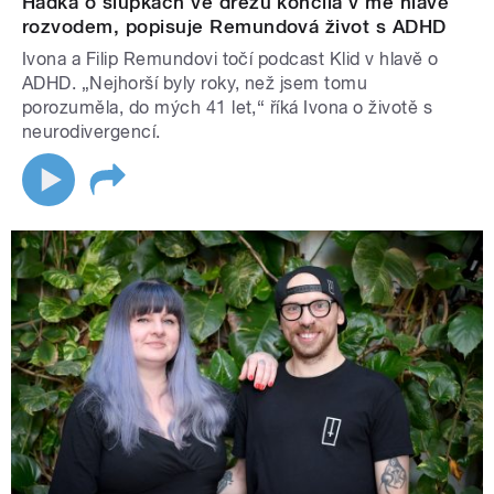
Hádka o slupkách ve dřezu končila v mé hlavě
rozvodem, popisuje Remundová život s ADHD
Ivona a Filip Remundovi točí podcast Klid v hlavě o
ADHD. „Nejhorší byly roky, než jsem tomu
porozuměla, do mých 41 let,“ říká Ivona o životě s
neurodivergencí.