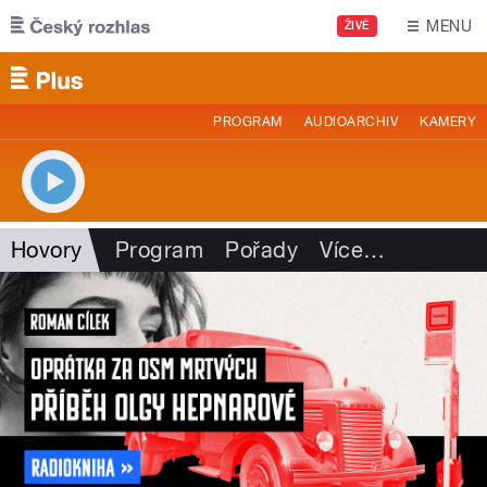
Přejít k hlavnímu obsahu
MENU
ŽIVĚ
PROGRAM
AUDIOARCHIV
KAMERY
Hovory
Program
Pořady
Více
…