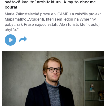
světově kvalitní architektura. A my to chceme
bourat
Marie Zákostelecká pracuje v CAMPu a založila projekt
Mapamátky: „Studenti, kteří sem jedou na výměnný
pobyt, si k Praze najdou vztah. Ale i turisti, kteří cestují
chytře.“