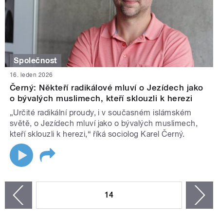
Společnost
16. leden 2026
Černý: Někteří radikálové mluví o Jezídech jako
o bývalých muslimech, kteří sklouzli k herezi
„Určité radikální proudy, i v současném islámském
světě, o Jezídech mluví jako o bývalých muslimech,
kteří sklouzli k herezi,“ říká sociolog Karel Černý.
STRÁNKY
14
n
zí