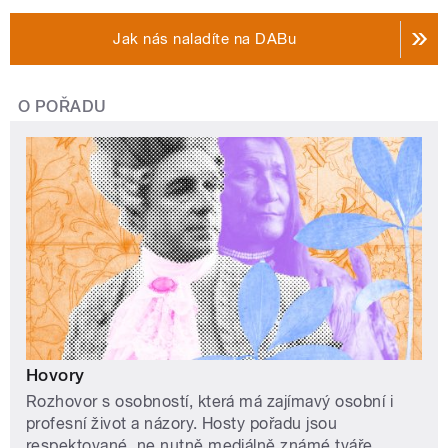
Jak nás naladíte na DABu
O POŘADU
Hovory
Rozhovor s osobností, která má zajímavý osobní i
profesní život a názory. Hosty pořadu jsou
respektované, ne nutně mediálně známé tváře