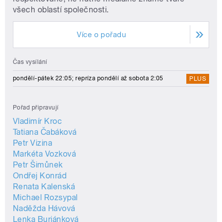
všech oblastí společnosti.
Více o pořadu
Čas vysílání
pondělí-pátek 22:05; repríza pondělí až sobota 2:05
PLUS
Pořad připravují
Vladimír Kroc
Tatiana Čabáková
Petr Vizina
Markéta Vozková
Petr Šimůnek
Ondřej Konrád
Renata Kalenská
Michael Rozsypal
Naděžda Hávová
Lenka Buriánková