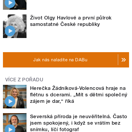
Život Olgy Havlové a první půlrok
samostatné České republiky
Jak nás naladíte na DABu
VÍCE Z POŘADU
Herečka Žádníková-Volencová hraje na
flétnu s dcerami. „Mít s dětmi společný
zájem je dar,“ říká
Severská příroda je neuvěřitelná. Často
jsem spokojený, i když se vrátím bez
snímku, líčí fotograf