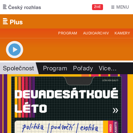
Přejít k hlavnímu obsahu
MENU
ŽIVĚ
PROGRAM
AUDIOARCHIV
KAMERY
Společnost
Program
Pořady
Více
…