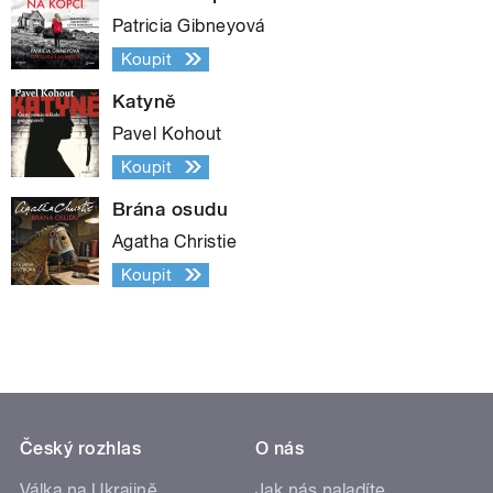
Patricia Gibneyová
Koupit
Katyně
Pavel Kohout
Koupit
Brána osudu
Agatha Christie
Koupit
Český rozhlas
O nás
Válka na Ukrajině
Jak nás naladíte