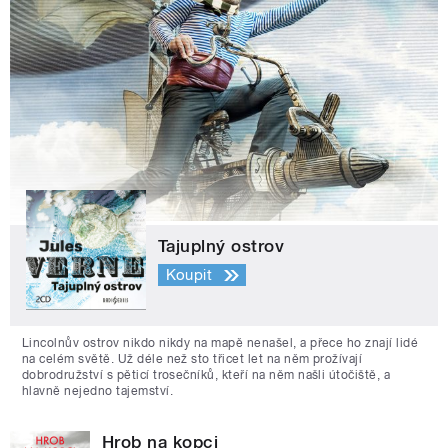
Tajuplný ostrov
Koupit
Lincolnův ostrov nikdo nikdy na mapě nenašel, a přece ho znají lidé
na celém světě. Už déle než sto třicet let na něm prožívají
dobrodružství s pěticí trosečníků, kteří na něm našli útočiště, a
hlavně nejedno tajemství.
Hrob na kopci