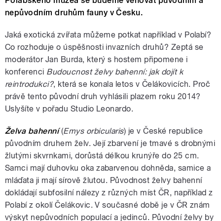
Polabského muzea se budeme věnovat původním a
nepůvodním druhům fauny v Česku.
Jaká exotická zvířata můžeme potkat například v Polabí?
Co rozhoduje o úspěšnosti invazních druhů? Zeptá se
moderátor Jan Burda, který s hostem připomene i
konferenci
Budoucnost želvy bahenní: jak dojít k
reintrodukci?
, která se konala letos v Čelákovicích. Proč
právě tento původní druh vyhlásili plazem roku 2014?
Uslyšíte v pořadu Studio Leonardo.
Želva bahenní
(
Emys orbicularis
) je v České republice
původním druhem želv. Její zbarvení je tmavé s drobnými
žlutými skvrnkami, dorůstá délkou krunýře do 25 cm.
Samci mají duhovku oka zabarvenou dohněda, samice a
mláďata ji mají sírově žlutou. Původnost želvy bahenní
dokládají subfosilní nálezy z různých míst ČR, například z
Polabí z okolí Čelákovic. V současné době je v ČR znám
výskyt nepůvodních populací a jedinců. Původní želvy by