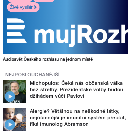
Živé vysílání
Audiosvět Českého rozhlasu na jednom místě
NEJPOSLOUCHANĚJŠÍ
Michopulos: Čeká nás občanská válka
bez střelby. Prezidentské volby budou
džihádem vůči Pavlovi
Alergie? Většinou na neškodné látky,
nejúčinnější je imunitní systém přeučit,
říká imunolog Abramson