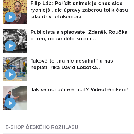
Filip Láb: Pořídit snímek je dnes sice
rychlejší, ale úpravy zaberou tolik času
jako dřív fotokomora
Publicista a spisovatel Zdeněk Roučka
o tom, co se dělo kolem...
Takové to „na nic nesahat“ u nás
neplatí, říká David Lobotka...
Jak se učí učitelé učit? Videotrénikem!
E-SHOP ČESKÉHO ROZHLASU