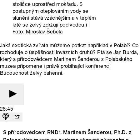
stoličce uprostřed mokřadu. S
postupným oteplováním vody se
slunění stává vzácnějším a v teplém
létě se želvy zdržují pod vodou.) |
Foto: Miroslav Šebela
Jaká exotická zvířata můžeme potkat například v Polabí? Co
rozhoduje o úspěšnosti invazních druhů? Ptá se Jan Burda,
který s přírodovědcem Martinem Šanderou z Polabského
muzea připomene i právě probíhající konferenci
Budoucnost želvy bahenní.
28:45
S přírodovědcem RNDr. Martinem Šanderou, Ph.D. z