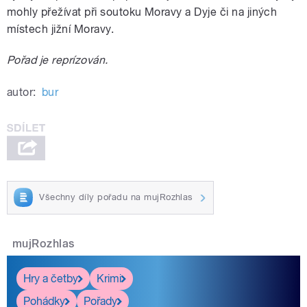
mohly přežívat při soutoku Moravy a Dyje či na jiných
místech jižní Moravy.
Pořad je reprízován.
autor:
bur
Všechny díly pořadu na mujRozhlas
mujRozhlas
Hry a četby
Krimi
Pohádky
Pořady