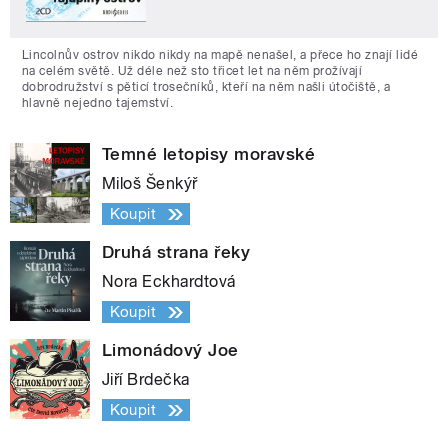
Lincolnův ostrov nikdo nikdy na mapě nenašel, a přece ho znají lidé
na celém světě. Už déle než sto třicet let na něm prožívají
dobrodružství s pěticí trosečníků, kteří na něm našli útočiště, a
hlavně nejedno tajemství.
Temné letopisy moravské
Miloš Šenkýř
Koupit
Druhá strana řeky
Nora Eckhardtová
Koupit
Limonádový Joe
Jiří Brdečka
Koupit