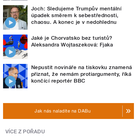
Joch: Sledujeme Trumpův mentální
úpadek směrem k sebestřednosti,
chaosu. A konec je v nedohlednu
Jaké je Chorvatsko bez turistů?
Aleksandra Wojtaszeková: Fjaka
Nepustit novináře na tiskovku znamená
přiznat, že nemám protiargumenty, říká
končící reportér BBC
Jak nás naladíte na DABu
VÍCE Z POŘADU