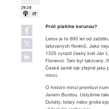
29:28
Proč platíme korunou?
Letos je to 690 let od začátk
takzvaných florénů. Jako nej
1325 vyrazit český král Jan L
Florencii. Tam byl takzvaný ‚
České země tak zřejmě jako pr
minci.
O historii mincí promluví nu
Janem Burdou. Uslyšíme také 
Dukáty, tolary nebo groše s