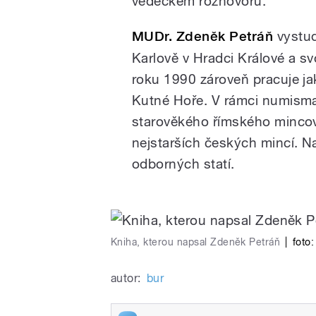
vědeckém rozhovoru.
MUDr. Zdeněk Petráň
vystud
Karlově v Hradci Králové a svo
roku 1990 zároveň pracuje j
Kutné Hoře. V rámci numisma
starověkého římského mincov
nejstarších českých mincí. N
odborných statí.
Kniha, kterou napsal Zdeněk Petráň
|
foto:
autor:
bur