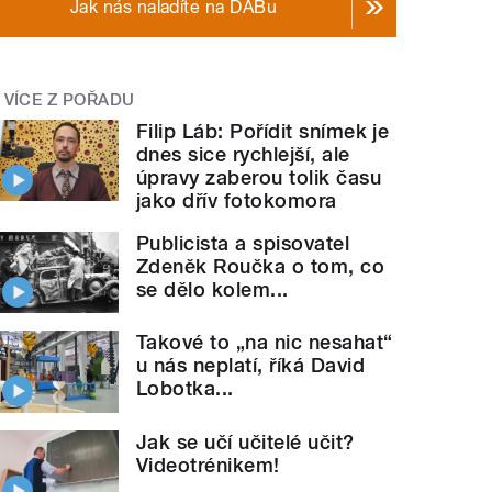
Jak nás naladíte na DABu
VÍCE Z POŘADU
Filip Láb: Pořídit snímek je
dnes sice rychlejší, ale
úpravy zaberou tolik času
jako dřív fotokomora
Publicista a spisovatel
Zdeněk Roučka o tom, co
se dělo kolem...
Takové to „na nic nesahat“
u nás neplatí, říká David
Lobotka...
Jak se učí učitelé učit?
Videotrénikem!