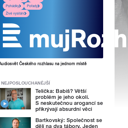
Pohádky
Pořady
Živé vysílání
Audiosvět Českého rozhlasu na jednom místě
NEJPOSLOUCHANĚJŠÍ
Telička: Babiš? Větší
problém je jeho okolí.
S neskutečnou arogancí se
přikrývají absurdní věci
Bartkovský: Společnost se
dělí na dva tábory. Jeden