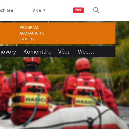
ozhlase
Více
ŽIVĚ
PROGRAM
AUDIOARCHIV
KAMERY
hovory
Komentáře
Věda
Více
…