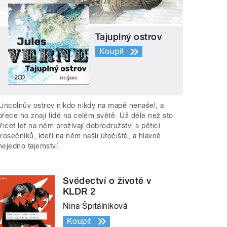
Tajuplný ostrov
Koupit
Lincolnův ostrov nikdo nikdy na mapě nenašel, a
přece ho znají lidé na celém světě. Už déle než sto
třicet let na něm prožívají dobrodružství s pěticí
trosečníků, kteří na něm našli útočiště, a hlavně
nejedno tajemství.
Svědectví o životě v
KLDR 2
Nina Špitálníková
Koupit