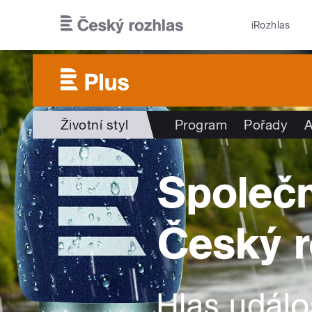
Přejít k hlavnímu obsahu
iRozhlas
Životní styl
Program
Pořady
A