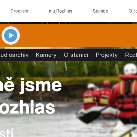
Program
mujRozhlas
Stanice
O r
udioarchiv
Kamery
O stanici
Projekty
Roz