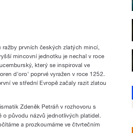
u ražby prvních českých zlatých mincí,
vyšší mincovní jednotku je nechal v roce
ucemburský, který se inspiroval ve
floren d'oro' poprvé vyražen v roce 1252.
vní ve střední Evropě začaly razit zlatou
mismatik Zdeněk Petráň v rozhovoru s
o původu názvů jednotlivých platidel.
počítáme a prozkoumáme ve čtvrtečním