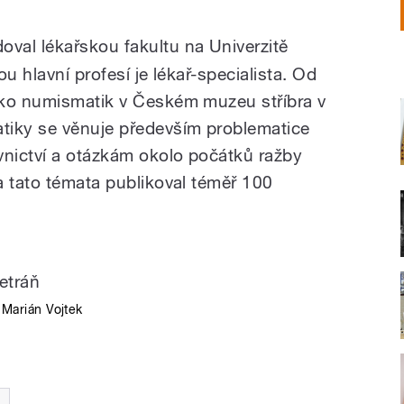
oval lékařskou fakultu na Univerzitě
u hlavní profesí je lékař-specialista. Od
ako numismatik v Českém muzeu stříbra v
tiky se věnuje především problematice
nictví a otázkám okolo počátků ražby
a tato témata publikoval téměř 100
 Marián Vojtek