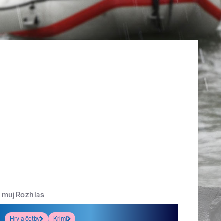
mujRozhlas
Hry a četby
Krimi