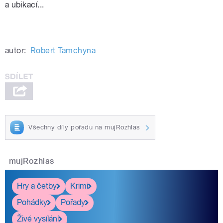
a ubikací...
autor:
Robert Tamchyna
Všechny díly pořadu na mujRozhlas
mujRozhlas
Hry a četby
Krimi
Pohádky
Pořady
Živé vysílání