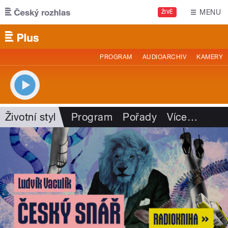
Přejít k hlavnímu obsahu
MENU
ŽIVĚ
PROGRAM
AUDIOARCHIV
KAMERY
Životní styl
Program
Pořady
Více
…