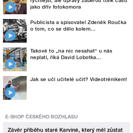
rychlejší, ale úpravy zaberou tolik času
jako dřív fotokomora
Publicista a spisovatel Zdeněk Roučka
o tom, co se dělo kolem...
Takové to „na nic nesahat“ u nás
neplatí, říká David Lobotka...
Jak se učí učitelé učit? Videotrénikem!
E-SHOP ČESKÉHO ROZHLASU
Závěr příběhu staré Karviné, který měl zůstat