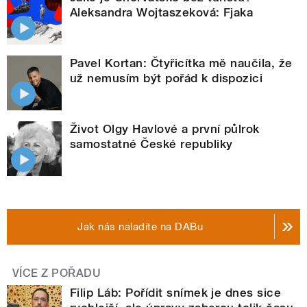
Aleksandra Wojtaszeková: Fjaka
Pavel Kortan: Čtyřicítka mě naučila, že
už nemusím být pořád k dispozici
Život Olgy Havlové a první půlrok
samostatné České republiky
Jak nás naladíte na DABu
VÍCE Z POŘADU
Filip Láb: Pořídit snímek je dnes sice