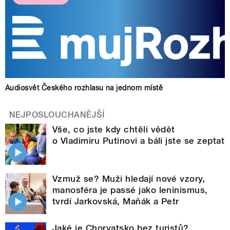
Audiosvět Českého rozhlasu na jednom místě
NEJPOSLOUCHANĚJŠÍ
Vše, co jste kdy chtěli vědět
o Vladimiru Putinovi a báli jste se zeptat
Vzmuž se? Muži hledají nové vzory,
manosféra je passé jako leninismus,
tvrdí Jarkovská, Maňák a Petr
Jaké je Chorvatsko bez turistů?