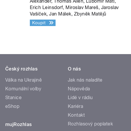
Alexander, Thomas Allen, Lubomír Mátl,
Erich Leinsdorf, Miroslav Mareš, Jaroslav
Vašíček, Jan Málek, Zbyněk Matějů
Koupit
Český rozhlas
O nás
Válka na Ukrajině
Jak nás naladíte
Komunální volby
Nápověda
Stanice
Lidé v rádiu
eShop
Kariéra
Kontakt
Rozhlasový poplatek
mujRozhlas