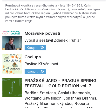
Románová kronika ztraceného města - léta 1945–1961. Karin
Lednická předkládá do značné míry převratný, dosavadní paradigma
měnící obraz hornického regionu, jehož zahlazenou historii stále
překrývá tlustá vrstva mýtů a zakořeněných stereotypů o „černé
zemi a rudém kraji“.
Moravské pověsti
vybral a sestavil Zdeněk Truhlář
Koupit
Chalupa
Pavlína Křivánková
Koupit
PRAŽSKÉ JARO - PRAGUE SPRING
FESTIVAL - GOLD EDITION vol. 7
Bedřich Smetana, Česká filharmonie,
Wolfgang Sawallisch, Johannes Brahms,
Pražský filharmonický sbor, Roberta