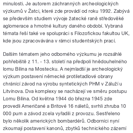
minulosti. Je autorem záchranných archeologických
výzkumů v Žatci, které zde provádí od roku 1992. Zabývá
se především studiem vývoje žatecké raně středověké
aglomerace a hmotné kultury daného období. Vybraná
témata řeší také ve spolupráci s Filozofickou fakultou UK,
kde jsou zpracovávána v rámci studentských prací.
Dalším tématem jeho odborného výzkumu je rozsáhlé
pohřebiště z 11. - 13. století na předpolí hnědouhelného
lomu Bílina na Mostecku. A nejmladší je archeologický
výzkum postavení německé protiletadlové obrany
chránící závod na výrobu syntetických PHM v Záluží u
Litvínova. Dva komplexy se nacházejí ve směru postupu
Lomu Bílina. Od května 1944 do března 1945 zde
provedli Američané a Britové 16 náletů, svrhli zhruba 10
000 pum a závod zcela vyřadili z provozu. Sestřeleno
bylo několik amerických bombardérů. Odborníci nyní
zkoumají postavení kanonů, zbytků technického zázemí