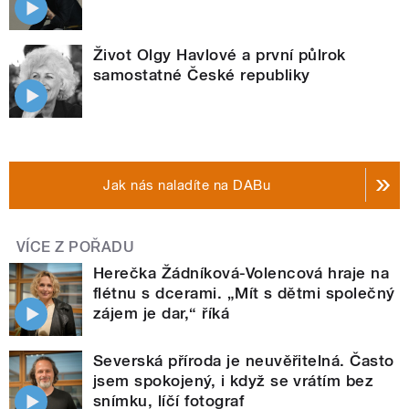
Život Olgy Havlové a první půlrok
samostatné České republiky
Jak nás naladíte na DABu
VÍCE Z POŘADU
Herečka Žádníková-Volencová hraje na
flétnu s dcerami. „Mít s dětmi společný
zájem je dar,“ říká
Severská příroda je neuvěřitelná. Často
jsem spokojený, i když se vrátím bez
snímku, líčí fotograf