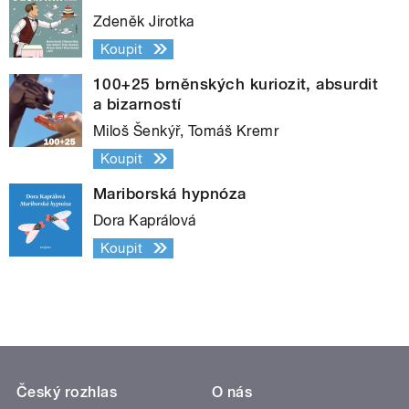
Zdeněk Jirotka
Koupit
100+25 brněnských kuriozit, absurdit
a bizarností
Miloš Šenkýř, Tomáš Kremr
Koupit
Mariborská hypnóza
Dora Kaprálová
Koupit
Český rozhlas
O nás