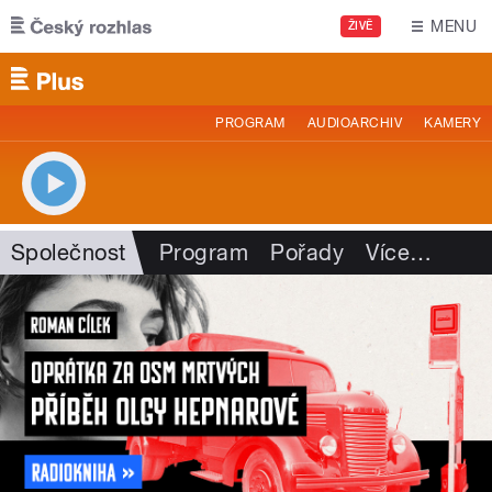
Přejít k hlavnímu obsahu
MENU
ŽIVĚ
PROGRAM
AUDIOARCHIV
KAMERY
Společnost
Program
Pořady
Více
…