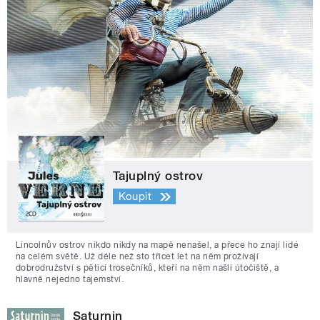
Tajuplný ostrov
Koupit
Lincolnův ostrov nikdo nikdy na mapě nenašel, a přece ho znají lidé
na celém světě. Už déle než sto třicet let na něm prožívají
dobrodružství s pěticí trosečníků, kteří na něm našli útočiště, a
hlavně nejedno tajemství.
Saturnin