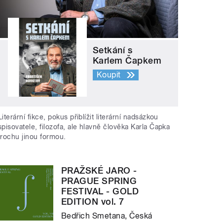
Setkání s
Karlem Čapkem
Koupit
Literární fikce, pokus přiblížit literární nadsázkou
spisovatele, filozofa, ale hlavně člověka Karla Čapka
trochu jinou formou.
PRAŽSKÉ JARO -
PRAGUE SPRING
FESTIVAL - GOLD
EDITION vol. 7
Bedřich Smetana, Česká