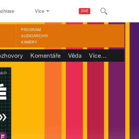
ozhlase
Více
ŽIVĚ
PROGRAM
AUDIOARCHIV
KAMERY
ozhovory
Komentáře
Věda
Více
…