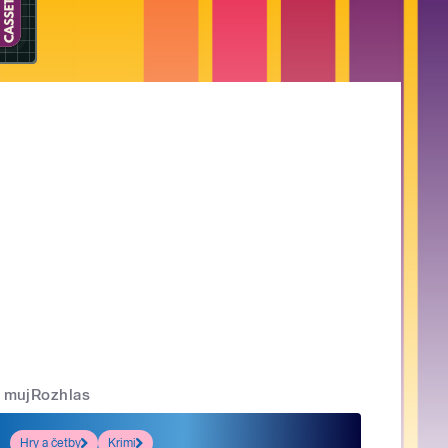
mujRozhlas
Hry a četby
Krimi