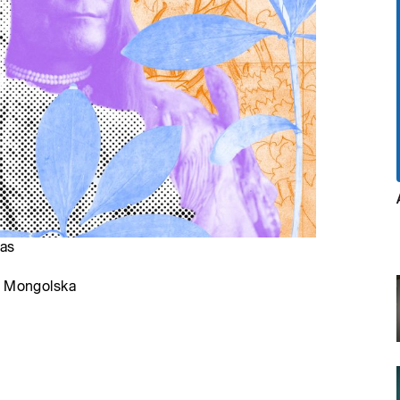
las
z Mongolska