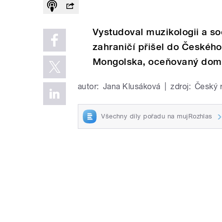
Vystudoval muzikologii a soc
zahraničí přišel do Českého
Mongolska, oceňovaný doma 
autor:
Jana Klusáková
|
zdroj:
Český 
Všechny díly pořadu na mujRozhlas