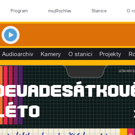
Program
mujRozhlas
Stanice
O r
Audioarchiv
Kamery
O stanici
Projekty
R