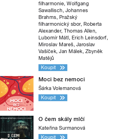
filharmonie, Wolfgang
Sawallisch, Johannes
Brahms, Pražský
filharmonický sbor, Roberta
Alexander, Thomas Allen,
Lubomír Mátl, Erich Leinsdorf,
Miroslav Mareš, Jaroslav
Vašíček, Jan Málek, Zbyněk
Matějů
Koupit
Moci bez nemoci
Šárka Volemanová
Koupit
O čem skály mlčí
Kateřina Surmanová
Koupit