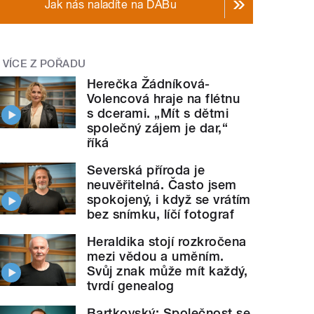
Jak nás naladíte na DABu
VÍCE Z POŘADU
Herečka Žádníková-
Volencová hraje na flétnu
s dcerami. „Mít s dětmi
společný zájem je dar,“
říká
Severská příroda je
neuvěřitelná. Často jsem
spokojený, i když se vrátím
bez snímku, líčí fotograf
Heraldika stojí rozkročena
mezi vědou a uměním.
Svůj znak může mít každý,
tvrdí genealog
Bartkovský: Společnost se