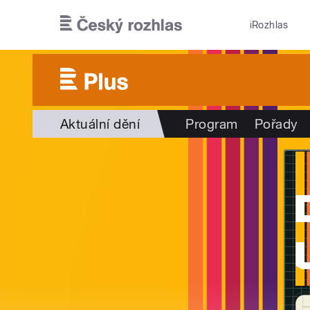
Přejít k hlavnímu obsahu
iRozhlas
Aktuální dění
Program
Pořady