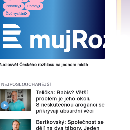
Pohádky
Pořady
Živé vysílání
Audiosvět Českého rozhlasu na jednom místě
NEJPOSLOUCHANĚJŠÍ
Telička: Babiš? Větší
problém je jeho okolí.
S neskutečnou arogancí se
přikrývají absurdní věci
Bartkovský: Společnost se
dělí na dva tábory. Jeden