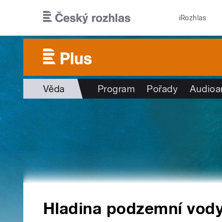
Přejít k hlavnímu obsahu
iRozhlas
Věda
Program
Pořady
Audioa
Hladina podzemní vody