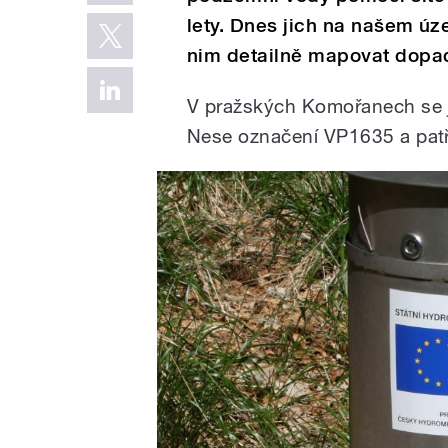
lety. Dnes jich na našem ú
nim detailně mapovat dopa
V pražských Komořanech se j
Nese označení VP1635 a patř