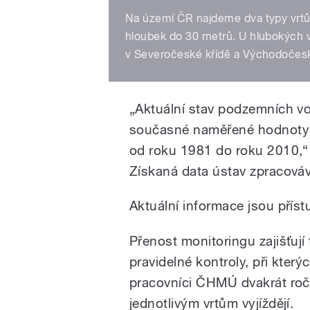
Na území ČR najdeme dva typy vrtů. 
hloubek do 30 metrů. U hlubokých 
v Severočeské křídě a Východočesk
„Aktuální stav podzemních 
současné naměřené hodnoty s
od roku 1981 do roku 2010,“
Získaná data ústav zpracováv
Aktuální informace jsou přís
Přenost monitoringu zajišťují
pravidelné kontroly, při který
pracovníci ČHMÚ dvakrát roč
jednotlivým vrtům vyjíždějí.