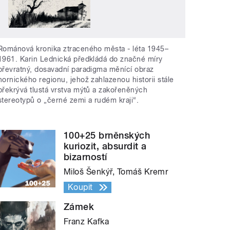
Románová kronika ztraceného města - léta 1945–
1961. Karin Lednická předkládá do značné míry
převratný, dosavadní paradigma měnící obraz
hornického regionu, jehož zahlazenou historii stále
překrývá tlustá vrstva mýtů a zakořeněných
stereotypů o „černé zemi a rudém kraji“.
100+25 brněnských
kuriozit, absurdit a
bizarností
Miloš Šenkýř, Tomáš Kremr
Koupit
Zámek
Franz Kafka