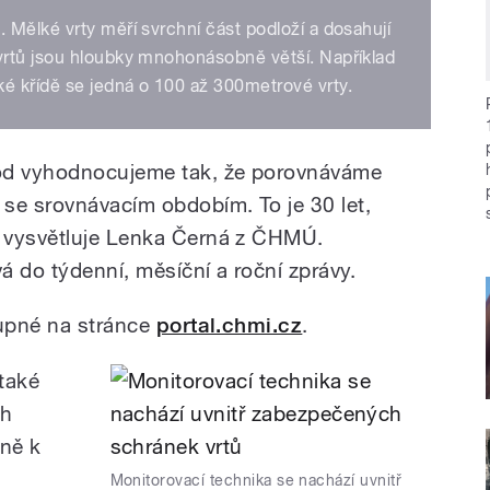
Mělké vrty měří svrchní část podloží a dosahují
vrtů jsou hloubky mnohonásobně větší. Například
é křídě se jedná o 100 až 300metrové vrty.
vod vyhodnocujeme tak, že porovnáváme
e srovnávacím obdobím. To je 30 let,
 vysvětluje Lenka Černá z ČHMÚ.
á do týdenní, měsíční a roční zprávy.
tupné na stránce
portal.chmi.cz
.
 také
ch
ně k
Monitorovací technika se nachází uvnitř