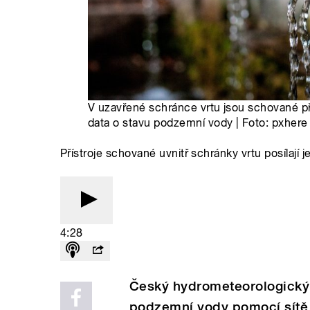
V uzavřené schránce vrtu jsou schované pří
data o stavu podzemní vody | Foto: pxher
Přístroje schované uvnitř schránky vrtu posílaj
4:28
Český hydrometeorologický
podzemní vody pomocí sítě v