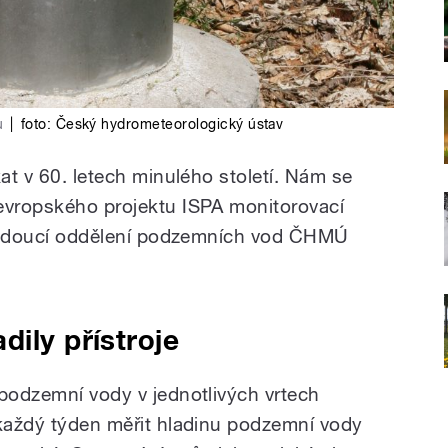
u
|
foto:
Český hydrometeorologický ústav
kat v 60. letech minulého století. Nám se
evropského projektu ISPA monitorovací
á vedoucí oddělení podzemních vod ČHMÚ
dily přístroje
 podzemní vody v jednotlivých vrtech
 každý týden měřit hladinu podzemní vody