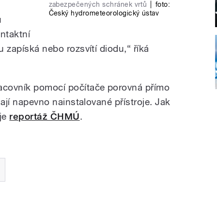
zabezpečených schránek vrtů
|
foto:
Český hydrometeorologický ústav
u
ntaktní
u zapíská nebo rozsvítí diodu,“ říká
acovník pomocí počítače porovná přímo
ílají napevno nainstalované přístroje. Jak
uje
reportáž ČHMÚ
.