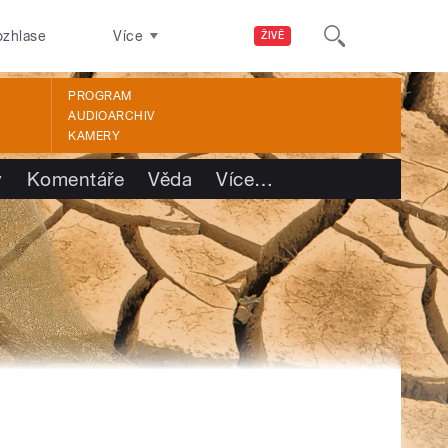
ozhlase
Více
ŽIVĚ
PROGRAM
AUDIOARCHIV
KAMERY
y
Komentáře
Věda
Více
…