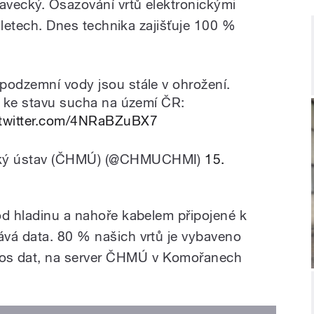
avecký. Osazování vrtů elektronickými
. letech. Dnes technika zajišťuje 100 %
 podzemní vody jsou stále v ohrožení.
vě ke stavu sucha na území ČR:
.twitter.com/4NRaBZuBX7
cký ústav (ČHMÚ) (@CHMUCHMI)
15.
od hladinu a nahoře kabelem připojené k
vá data. 80 % našich vrtů je vybaveno
s dat, na server ČHMÚ v Komořanech