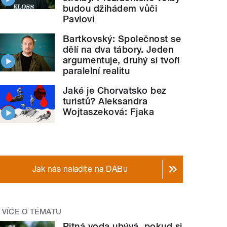
budou džihádem vůči
Pavlovi
Bartkovský: Společnost se
dělí na dva tábory. Jeden
argumentuje, druhý si tvoří
paralelní realitu
Jaké je Chorvatsko bez
turistů? Aleksandra
Wojtaszeková: Fjaka
Jak nás naladíte na DABu
VÍCE O TÉMATU
Pitná voda ubývá, pokud si