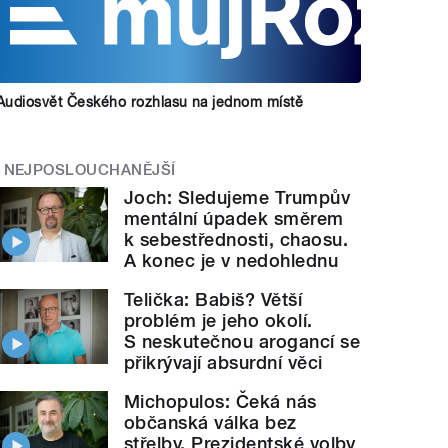
Audiosvět Českého rozhlasu na jednom místě
NEJPOSLOUCHANĚJŠÍ
Joch: Sledujeme Trumpův
mentální úpadek směrem
k sebestřednosti, chaosu.
A konec je v nedohlednu
Telička: Babiš? Větší
problém je jeho okolí.
S neskutečnou arogancí se
přikrývají absurdní věci
Michopulos: Čeká nás
občanská válka bez
střelby. Prezidentské volby