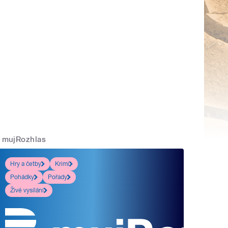
mujRozhlas
Hry a četby
Krimi
Pohádky
Pořady
Živé vysílání