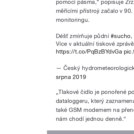
pomocí pásma,“ popisuje Zrz
měřícími přístroji začalo v 90
monitoringu.
Déšť zmírňuje půdní
#sucho
,
Více v aktuální tiskové zprá
https://t.co/PqBzBYdvGa
pic
— Český hydrometeorologi
srpna 2019
„Tlakové čidlo je ponořené p
dataloggeru, který zaznamená
také GSM modemem na přeno
nám chodí jednou denně.“