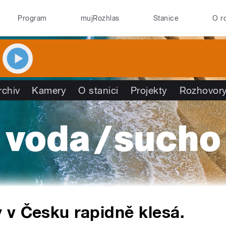
Program
mujRozhlas
Stanice
O r
rchiv
Kamery
O stanici
Projekty
Rozhovor
 v Česku rapidně klesá.