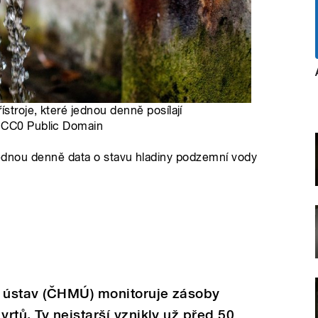
stroje, které jednou denně posílají
e CC0 Public Domain
í jednou denně data o stavu hladiny podzemní vody
 ústav (ČHMÚ) monitoruje zásoby
rtů. Ty nejstarší vznikly už před 50