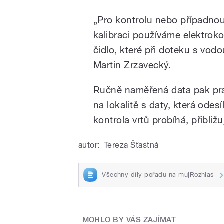
„Pro kontrolu nebo případno
kalibraci používáme elektroko
čidlo, které při doteku s vodo
Martin Zrzavecký.
Ručně naměřená data pak pr
na lokalitě s daty, která odes
kontrola vrtů probíhá, přibliž
autor:
Tereza Šťastná
Všechny díly pořadu na mujRozhlas
MOHLO BY VÁS ZAJÍMAT