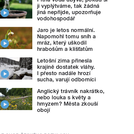
ji vyplýtváme, tak žádná
jiná nepřijde, upozorňuje
vodohospodář
Jaro je letos normální.
Napomohl tomu sníh a
mráz, který uškodil
hrabošům a klíšťatům
Letošní zima přinesla
krajině dostatek vláhy.
I přesto nadále hrozí
sucha, varují odborníci
Anglický trávník nakrátko,
nebo louka s květy a
hmyzem? Města zkouší
obojí