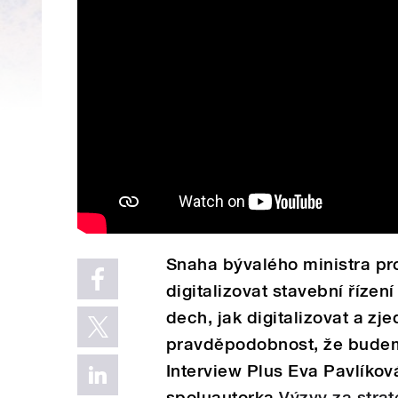
Snaha bývalého ministra pro 
digitalizovat stavební říze
dech, jak digitalizovat a zj
pravděpodobnost, že budeme 
Interview Plus Eva Pavlíkov
spoluautorka
Výzvy za strat