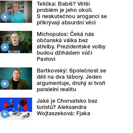
Telička: Babiš? Větší
problém je jeho okolí.
S neskutečnou arogancí se
přikrývají absurdní věci
Michopulos: Čeká nás
občanská válka bez
střelby. Prezidentské volby
budou džihádem vůči
Pavlovi
Bartkovský: Společnost se
dělí na dva tábory. Jeden
argumentuje, druhý si tvoří
paralelní realitu
Jaké je Chorvatsko bez
turistů? Aleksandra
Wojtaszeková: Fjaka