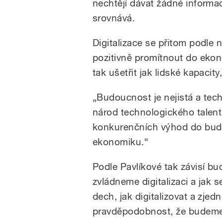
nechtějí dávat žádné informa
srovnává.
Digitalizace se přitom podle 
pozitivně promítnout do ekon
tak ušetřit jak lidské kapacit
„Budoucnost je nejistá a tec
národ technologického talent
konkurenčních výhod do bud
ekonomiku.“
Podle Pavlíkové tak závisí b
zvládneme digitalizaci a jak
dech, jak digitalizovat a zjed
pravděpodobnost, že budeme z