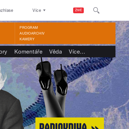
ozhlase
Více
ŽIVĚ
PROGRAM
AUDIOARCHIV
KAMERY
ory
Komentáře
Věda
Více
…