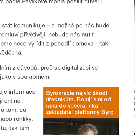
m podle Pavlíkové mohla posílit důvěru
i stát komunikuje – a možná po nás bude
omluví přívětivěji, nebude nás nutit
eme něco vyřídit z pohodlí domova – tak
svědčená.
ním z důvodů, proč se digitalizaci ve
k jako v soukromém.
voje informace
Byrokracie nejvíc škodí
úředníkům. Bojují s ní od
í online
rána do večera, říká
 o tom, co
zakladatel platformy Byro
nebo rohlíky.
átu, tak tam