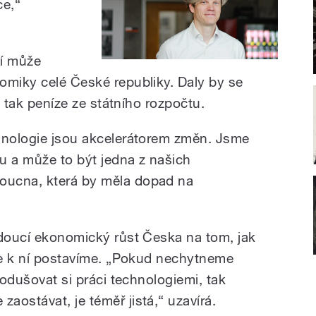
ce,“
ní může
omiky celé České republiky. Daly by se
y, tak peníze ze státního rozpočtu.
hnologie jsou akcelerátorem změn. Jsme
u a může to být jedna z našich
oucna, která by měla dopad na
udoucí ekonomický růst Česka na tom, jak
 se k ní postavíme. „Pokud nechytneme
nodušovat si práci technologiemi, tak
aostávat, je téměř jistá,“ uzavírá.