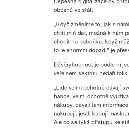
Úspěšná digitalizace by přito
občanů ve stát.
„Když změníme to, jak s nám
chtít míň dat, možná k nám pr
chodit na pobočku, když můž
to je enormní dopad,“ je pře
Důvěryhodnost je podle ní jed
veřejném sektoru nedaří toli
„Lidé velmi ochotně dávají s
bance, velmi ochotně využívaj
nákupy, dávají tam informace
nakupují, jestli kupují máslo, 
Ale co se týká přístupu ke st