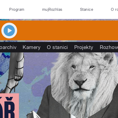
Program
mujRozhlas
Stanice
O r
oarchiv
Kamery
O stanici
Projekty
Rozhov