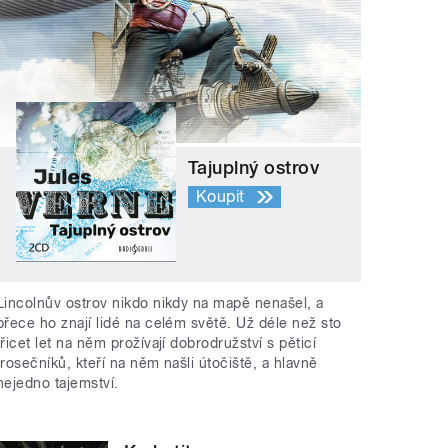
Tajuplný ostrov
Koupit
Lincolnův ostrov nikdo nikdy na mapě nenašel, a
přece ho znají lidé na celém světě. Už déle než sto
třicet let na něm prožívají dobrodružství s pěticí
trosečníků, kteří na něm našli útočiště, a hlavně
nejedno tajemství.