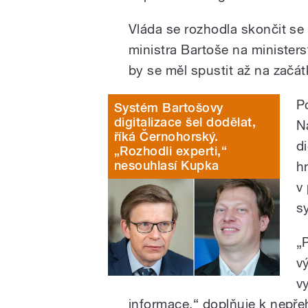
Vláda se rozhodla skončit se 
ministra Bartoše na ministers
by se měl spustit až na začá
P
Systém Bartošovy
digitalizace šel dodělat,
N
říká Černohorský.
d
„Rozhodli experti,“
nesouhlasí Kupka
h
v 
sy
„
v
v
informace,“ doplňuje k nepře