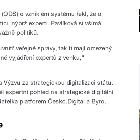
 (ODS) o vzniklém systému řekl, že o
ici, nýbrž experti. Pavlíková si všímá
vážně politiků.
vnitř veřejné správy, tak ti mají omezený
né vyjádření expertů z venku,“
a Výzvu za strategickou digitalizaci státu.
 expertní pohled na strategické digitální
atelka platforem Česko.Digital a Byro.
e