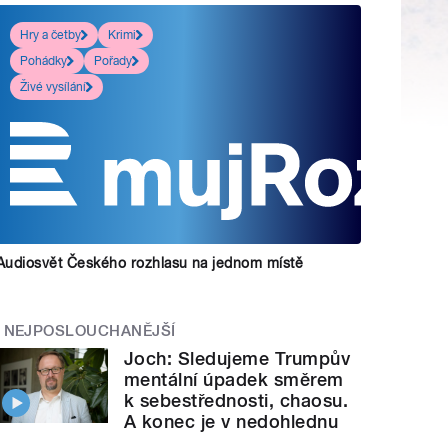
Hry a četby
Krimi
Pohádky
Pořady
Živé vysílání
Audiosvět Českého rozhlasu na jednom místě
NEJPOSLOUCHANĚJŠÍ
Joch: Sledujeme Trumpův
mentální úpadek směrem
k sebestřednosti, chaosu.
A konec je v nedohlednu