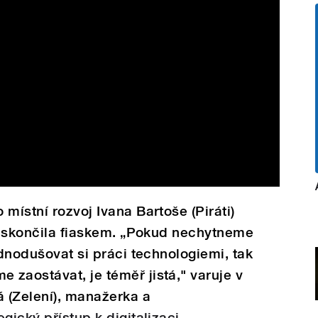
místní rozvoj Ivana Bartoše (Piráti)
ní skončila fiaskem. „Pokud nechytneme
ednodušovat si práci technologiemi, tak
zaostávat, je téměř jistá," varuje v
á (Zelení), manažerka a
egický přístup k digitalizaci
.