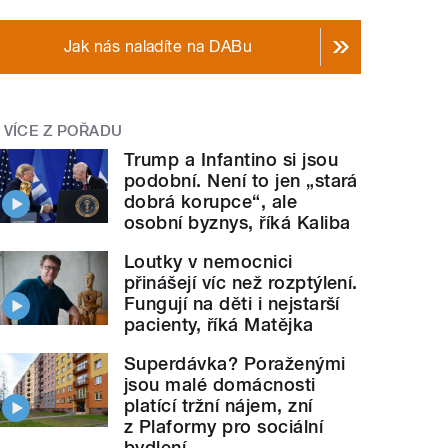
Jak nás naladíte na DABu
VÍCE Z POŘADU
Trump a Infantino si jsou
podobní. Není to jen „stará
dobrá korupce“, ale
osobní byznys, říká Kaliba
Loutky v nemocnici
přinášejí víc než rozptýlení.
Fungují na děti i nejstarší
pacienty, říká Matějka
Superdávka? Poraženými
jsou malé domácnosti
platící tržní nájem, zní
z Plaformy pro sociální
bydlení