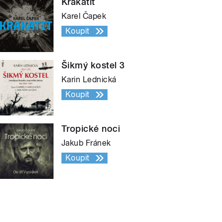
Krakatit
Karel Čapek
Koupit
Šikmý kostel 3
Karin Lednická
Koupit
Tropické noci
Jakub Fránek
Koupit