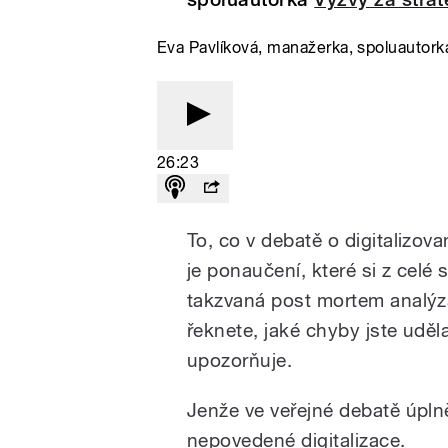
Eva Pavlíková, manažerka, spoluautorka 
26:23
To, co v debatě o digitalizov
je ponaučení, které si z celé 
takzvaná post mortem analýza
řeknete, jaké chyby jste uděl
upozorňuje.
Jenže ve veřejné debatě úpln
nepovedené digitalizace.