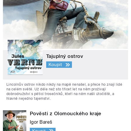
Tajuplný ostrov
Koupit
Lincolnův ostrov nikdo nikdy na mapě nenašel, a přece ho znají lidé
na celém světě. Už déle než sto třicet let na něm prožívají
dobrodružství s pěticí trosečníků, kteří na něm našli útočiště, a
hlavně nejedno tajemství.
Pověsti z Olomouckého kraje
Igor Bareš
Koupit