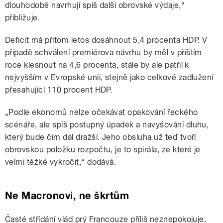
dlouhodobě navrhují spíš další obrovské výdaje,“
přibližuje.
Deficit má přitom letos dosáhnout 5,4 procenta HDP. V
případě schválení premiérova návrhu by měl v příštím
roce klesnout na 4,6 procenta, stále by ale patřil k
nejvyšším v Evropské unii, stejně jako celkové zadlužení
přesahující 110 procent HDP.
„Podle ekonomů nelze očekávat opakování řeckého
scénáře, ale spíš postupný úpadek a navyšování dluhu,
který bude čím dál dražší. Jeho obsluha už teď tvoří
obrovskou položku rozpočtu, je to spirála, ze které je
velmi těžké vykročit,“ dodává.
Ne Macronovi, ne škrtům
Časté střídání vlád prý Francouze příliš neznepokojuje.