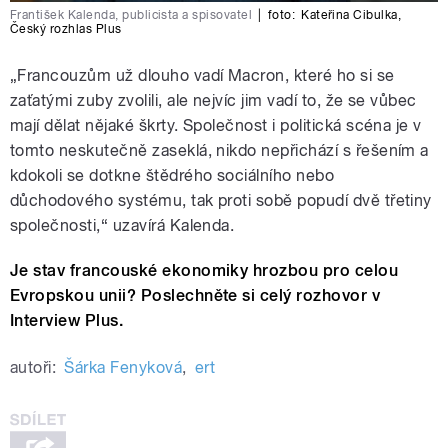
František Kalenda, publicista a spisovatel
|
foto:
Kateřina Cibulka
,
Český rozhlas Plus
„Francouzům už dlouho vadí Macron, které ho si se
zaťatými zuby zvolili, ale nejvíc jim vadí to, že se vůbec
mají dělat nějaké škrty. Společnost i politická scéna je v
tomto neskutečně zaseklá, nikdo nepřichází s řešením a
kdokoli se dotkne štědrého sociálního nebo
důchodového systému, tak proti sobě popudí dvě třetiny
společnosti,“ uzavírá Kalenda.
Je stav francouské ekonomiky hrozbou pro celou
Evropskou unii? Poslechněte si celý rozhovor v
Interview Plus.
autoři:
Šárka Fenyková
,
ert