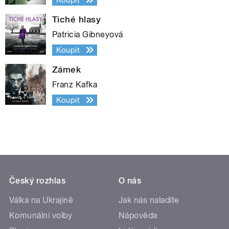
Tiché hlasy
Patricia Gibneyová
Koupit
Zámek
Franz Kafka
Koupit
Český rozhlas
O nás
Válka na Ukrajině
Jak nás naladíte
Komunální volby
Nápověda