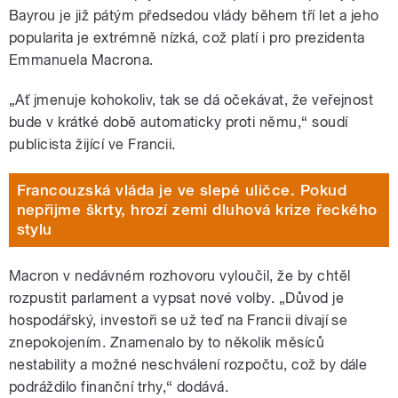
Bayrou je již pátým předsedou vlády během tří let a jeho
popularita je extrémně nízká, což platí i pro prezidenta
Emmanuela Macrona.
„Ať jmenuje kohokoliv, tak se dá očekávat, že veřejnost
bude v krátké době automaticky proti němu,“ soudí
publicista žijící ve Francii.
Francouzská vláda je ve slepé uličce. Pokud
nepřijme škrty, hrozí zemi dluhová krize řeckého
stylu
Macron v nedávném rozhovoru vyloučil, že by chtěl
rozpustit parlament a vypsat nové volby. „Důvod je
hospodářský, investoři se už teď na Francii dívají se
znepokojením. Znamenalo by to několik měsíců
nestability a možné neschválení rozpočtu, což by dále
podráždilo finanční trhy,“ dodává.