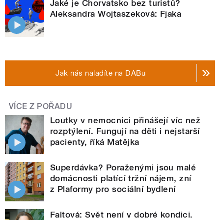
Jaké je Chorvatsko bez turistů?
Aleksandra Wojtaszeková: Fjaka
Jak nás naladíte na DABu
VÍCE Z POŘADU
Loutky v nemocnici přinášejí víc než
rozptýlení. Fungují na děti i nejstarší
pacienty, říká Matějka
Superdávka? Poraženými jsou malé
domácnosti platící tržní nájem, zní
z Plaformy pro sociální bydlení
Faltová: Svět není v dobré kondici.