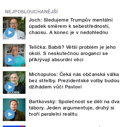
NEJPOSLOUCHANĚJŠÍ
Joch: Sledujeme Trumpův mentální
úpadek směrem k sebestřednosti,
chaosu. A konec je v nedohlednu
Telička: Babiš? Větší problém je jeho
okolí. S neskutečnou arogancí se
přikrývají absurdní věci
Michopulos: Čeká nás občanská válka
bez střelby. Prezidentské volby budou
džihádem vůči Pavlovi
Bartkovský: Společnost se dělí na dva
tábory. Jeden argumentuje, druhý si
tvoří paralelní realitu