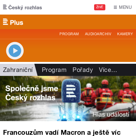
Přejít k hlavnímu obsahu
MENU
ŽIVĚ
PROGRAM
AUDIOARCHIV
KAMERY
Zahraniční
Program
Pořady
Více
…
Francouzům vadí Macron a ještě víc