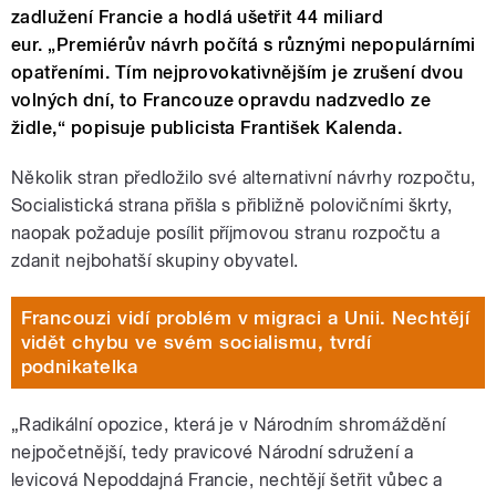
zadlužení Francie a hodlá ušetřit 44 miliard
eur. „Premiérův návrh počítá s různými nepopulárními
opatřeními. Tím nejprovokativnějším je zrušení dvou
volných dní, to Francouze opravdu nadzvedlo ze
židle,“ popisuje publicista František Kalenda.
Několik stran předložilo své alternativní návrhy rozpočtu,
Socialistická strana přišla s přibližně polovičními škrty,
naopak požaduje posílit příjmovou stranu rozpočtu a
zdanit nejbohatší skupiny obyvatel.
Francouzi vidí problém v migraci a Unii. Nechtějí
vidět chybu ve svém socialismu, tvrdí
podnikatelka
„Radikální opozice, která je v Národním shromáždění
nejpočetnější, tedy pravicové Národní sdružení a
levicová Nepoddajná Francie, nechtějí šetřit vůbec a