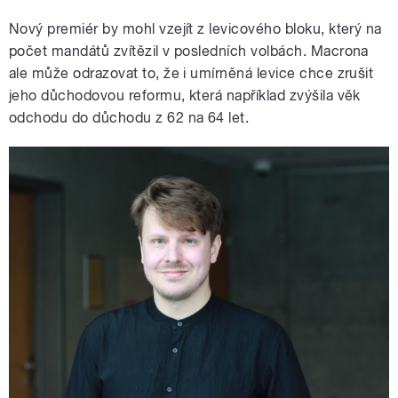
Nový premiér by mohl vzejít z levicového bloku, který na
počet mandátů zvítězil v posledních volbách. Macrona
ale může odrazovat to, že i umírněná levice chce zrušit
jeho důchodovou reformu, která například zvýšila věk
odchodu do důchodu z 62 na 64 let.