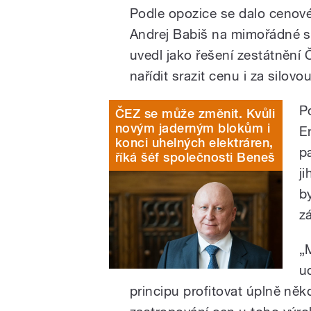
Podle opozice se dalo cenov
Andrej Babiš na mimořádné s
uvedl jako řešení zestátnění
nařídit srazit cenu i za silovou
P
ČEZ se může změnit. Kvůli
novým jaderným blokům i
E
konci uhelných elektráren,
p
říká šéf společnosti Beneš
j
b
z
„
u
principu profitovat úplně ně