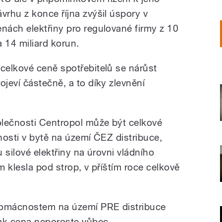
ávrhu z konce října zvýšil úspory v
enách elektřiny pro regulované firmy z 10
a 14 miliard korun.
 celkové ceně spotřebitelů se nárůst
rojeví částečně, a to díky zlevnění
olečnosti Centropol může být celkové
nosti v bytě na území ČEZ distribuce,
u silové elektřiny na úrovni vládního
 klesla pod strop, v příštím roce celkově
omácnostem na území PRE distribuce
ak cena neporoste vůbec.