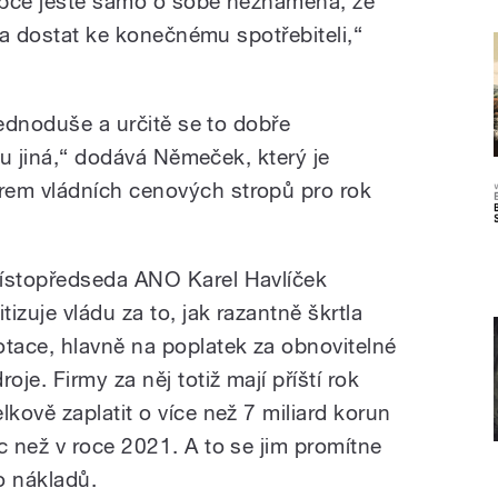
obce ještě samo o sobě neznamená, že
ěla dostat ke konečnému spotřebiteli,“
jednoduše a určitě se to dobře
chu jiná,“ dodává Němeček, který je
em vládních cenových stropů pro rok
ístopředseda ANO Karel Havlíček
itizuje vládu za to, jak razantně škrtla
otace, hlavně na poplatek za obnovitelné
roje. Firmy za něj totiž mají příští rok
elkově zaplatit o více než 7 miliard korun
íc než v roce 2021. A to se jim promítne
o nákladů.