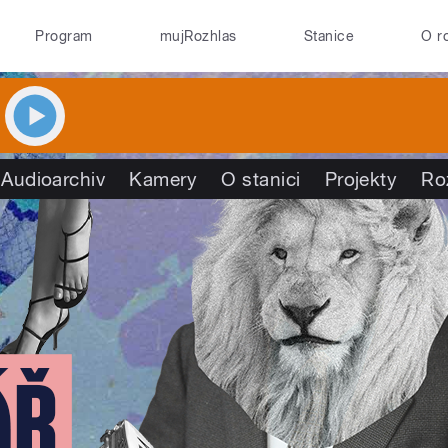
Program
mujRozhlas
Stanice
O r
Audioarchiv
Kamery
O stanici
Projekty
Ro