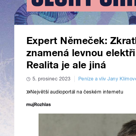
Expert Němeček: Zkratk
znamená levnou elektři
Realita je ale jiná
5. prosinec 2023
Peníze a vliv Jany Klímov
Největší audioportál na českém internetu