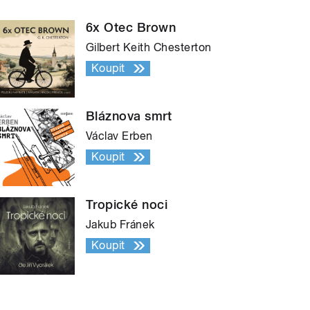
6x Otec Brown
Gilbert Keith Chesterton
Koupit
Bláznova smrt
Václav Erben
Koupit
Tropické noci
Jakub Fránek
Koupit