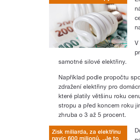
n
c
n
V
p
samotné silové elektřiny.
Například podle propočtu sp
zdražení elektřiny pro domác
které platily většinu roku cen
stropu a před koncem roku jim
zhruba o 3 až 5 procent.
D
Zisk miliarda, za elektřinu
navíc 600 milionů. „Je to
p