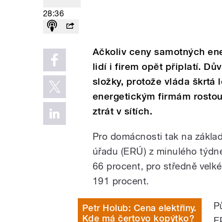
28:36
Ačkoliv ceny samotných energ
lidí i firem opět připlatí. D
složky, protože vláda škrtá
energetickým firmám rostou 
ztrát v sítích.
Pro domácnosti tak na zákla
úřadu (ERÚ) z minulého týdn
66 procent, pro středně velké
191 procent.
P
Petr Holub: Cena elektřiny.
Kde má čertovo kopýtko?
E