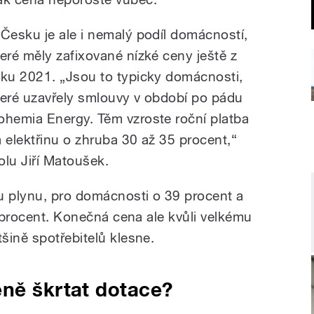
 Česku je ale i nemalý podíl domácností,
teré měly zafixované nízké ceny ještě z
oku 2021. „Jsou to typicky domácnosti,
teré uzavřely smlouvy v období po pádu
ohemia Energy. Těm vzroste roční platba
a elektřinu o zhruba 30 až 35 procent,“
lu Jiří Matoušek.
u plynu, pro domácnosti o 39 procent a
2 procent. Konečná cena ale kvůli velkému
šině spotřebitelů klesne.
éně škrtat dotace?