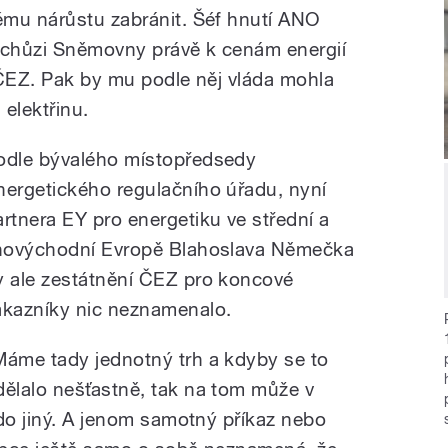
ému nárůstu zabránit. Šéf hnutí ANO
chůzi Sněmovny právě k cenám energií
 ČEZ. Pak by mu podle něj vláda mohla
 elektřinu.
odle bývalého místopředsedy
nergetického regulačního úřadu, nyní
artnera EY pro energetiku ve střední a
ihovýchodní Evropě Blahoslava Němečka
y ale zestátnění ČEZ pro koncové
ákazníky nic neznamenalo.
Máme tady jednotný trh a kdyby se to
dělalo nešťastně, tak na tom může v
kdo jiný. A jenom samotný příkaz nebo