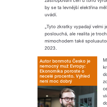
zastropování cen u toho výr
by se ta levnější elektřina m
uvádí.
„Tyto zkratky vypadají velmi 
poslouchá, ale realita je tro
mimochodem také spoluautor
2023.
M
Autor bonmotu Česko je
nemocný muž Evropy:
kr
Ekonomika poroste o
d
necelé procento. Výhled
není moc dobrý
zd
c
v
d