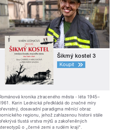
Šikmý kostel 3
Koupit
Románová kronika ztraceného města - léta 1945–
1961. Karin Lednická předkládá do značné míry
převratný, dosavadní paradigma měnící obraz
hornického regionu, jehož zahlazenou historii stále
překrývá tlustá vrstva mýtů a zakořeněných
stereotypů o „černé zemi a rudém kraji“.