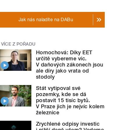
Jak nás naladíte na DABu
VÍCE Z POŘADU
Hornochová: Díky EET
určitě vybereme víc.
V daňových zákonech jsou
ale díry jako vrata od
stodoly
Stát vytipoval své
pozemky, kde se dá
postavit 15 tisíc bytů.
V Praze jich je nejvíc kolem
železnice
Zrychlené odpisy investic
i nižší daně všem? Vedeme