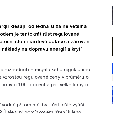
ií klesají, od ledna si za ně většina
ůvodem je tentokrát růst regulované
 letošní stomiliardové dotace a zároveň
náklady na dopravu energií a krytí
dě rozhodnutí Energetického regulačního
e vzrostou regulované ceny v průměru o
 firmy o 106 procent a pro velké firmy o
ůvodně přitom měl být růst ještě vyšší,
RÚ ale v připomínkovém řízení k jeho