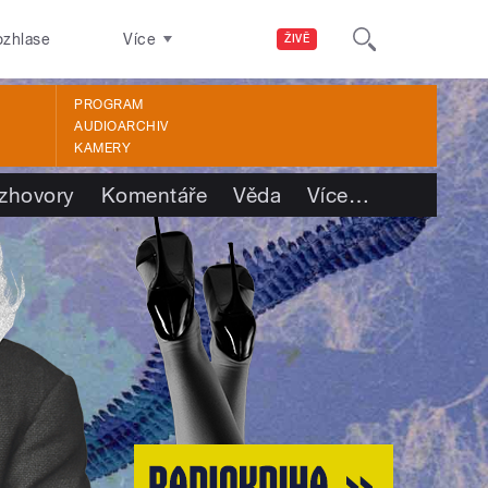
ozhlase
Více
ŽIVĚ
PROGRAM
AUDIOARCHIV
KAMERY
zhovory
Komentáře
Věda
Více
…