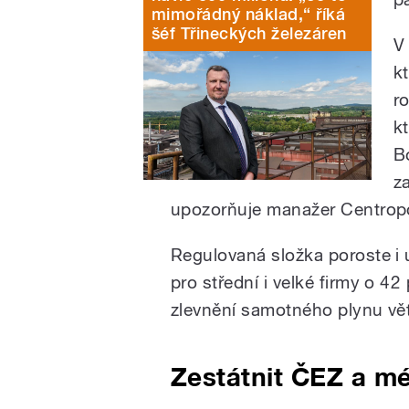
mimořádný náklad,“ říká
šéf Třineckých železáren
V
k
r
k
B
z
upozorňuje manažer Centropo
Regulovaná složka poroste i 
pro střední i velké firmy o 4
zlevnění samotného plynu vět
Zestátnit ČEZ a m