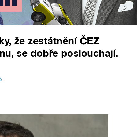
y, že zestátnění ČEZ
nu, se dobře poslouchají.
é