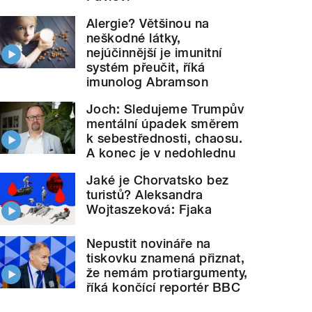
Alergie? Většinou na
neškodné látky,
nejúčinnější je imunitní
systém přeučit, říká
imunolog Abramson
Joch: Sledujeme Trumpův
mentální úpadek směrem
k sebestřednosti, chaosu.
A konec je v nedohlednu
Jaké je Chorvatsko bez
turistů? Aleksandra
Wojtaszeková: Fjaka
Nepustit novináře na
tiskovku znamená přiznat,
že nemám protiargumenty,
říká končící reportér BBC