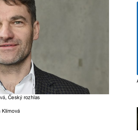
vá
, Český rozhlas
a Klímová