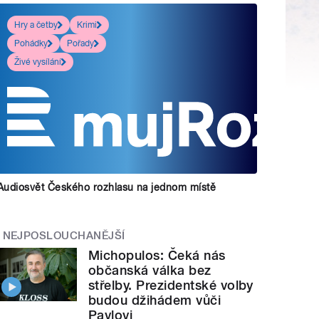
Hry a četby
Krimi
Pohádky
Pořady
Živé vysílání
Audiosvět Českého rozhlasu na jednom místě
NEJPOSLOUCHANĚJŠÍ
Michopulos: Čeká nás
občanská válka bez
střelby. Prezidentské volby
budou džihádem vůči
Pavlovi