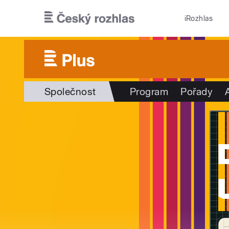
Přejít k hlavnímu obsahu
iRozhlas
Společnost
Program
Pořady