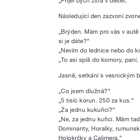
„Přijel bych zítra v deset.“
Následující den zazvoní zvone
„Brýden. Mám pro vás v autě 
si je dáte?“
„Nevím do lednice nebo do k
„To asi spíš do komory, paní,
Jasně, setkání s vesnickým b
„Co jsem dlužná?“
„5 tisíc korun. 250 za kus.“
„Za jednu kukuřici?“
„Ne, za jednu kuřici. Mám ta
Dominanty, Horalky, rumuns
Holokrčky a Calimera.“