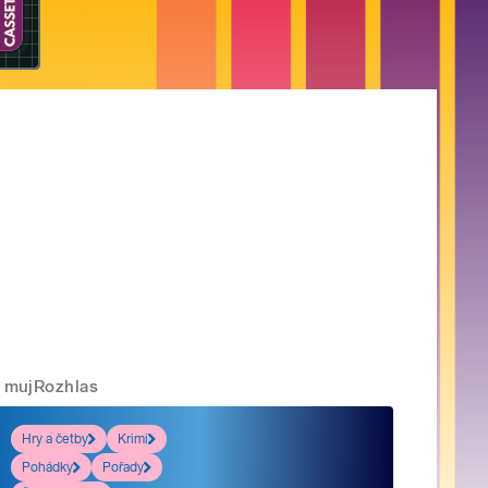
mujRozhlas
Hry a četby
Krimi
Pohádky
Pořady