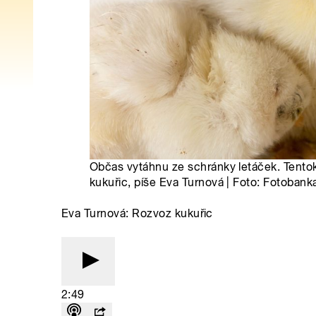
Občas vytáhnu ze schránky letáček. Tentok
kukuřic, píše Eva Turnová | Foto: Fotobank
Eva Turnová: Rozvoz kukuřic
2:49