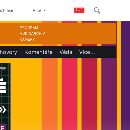
ozhlase
Více
ŽIVĚ
PROGRAM
AUDIOARCHIV
KAMERY
hovory
Komentáře
Věda
Více
…