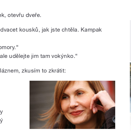
k, otevřu dveře.
dvacet kousků, jak jste chtěla. Kampak
omory.
“
 ale udělejte jim tam vokýnko.“
láznem, zkusím to zkrátit:
dy
ký