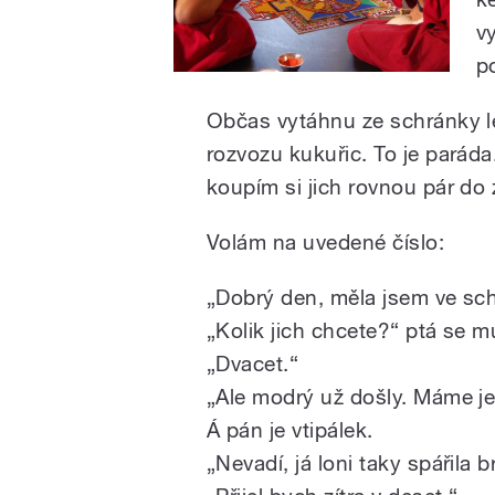
v
p
Občas vytáhnu ze schránky le
rozvozu kukuřic. To je paráda
koupím si jich rovnou pár do
Volám na uvedené číslo:
„Dobrý den, měla jsem ve sch
„Kolik jich chcete?“ ptá se m
„Dvacet.“
„Ale modrý už došly. Máme j
Á pán je vtipálek.
„Nevadí, já loni taky spářila 