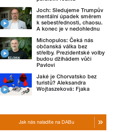
Joch: Sledujeme Trumpův
mentální úpadek směrem
k sebestřednosti, chaosu.
A konec je v nedohlednu
Michopulos: Čeká nás
občanská válka bez
střelby. Prezidentské volby
budou džihádem vůči
Pavlovi
Jaké je Chorvatsko bez
turistů? Aleksandra
Wojtaszeková: Fjaka
Jak nás naladíte na DABu