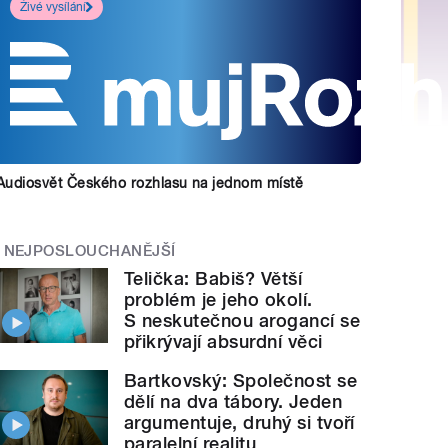
Živé vysílání
Audiosvět Českého rozhlasu na jednom místě
NEJPOSLOUCHANĚJŠÍ
Telička: Babiš? Větší
problém je jeho okolí.
S neskutečnou arogancí se
přikrývají absurdní věci
Bartkovský: Společnost se
dělí na dva tábory. Jeden
argumentuje, druhý si tvoří
paralelní realitu