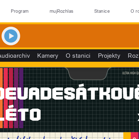
Program
mujRozhlas
Stanice
O r
Audioarchiv
Kamery
O stanici
Projekty
Roz