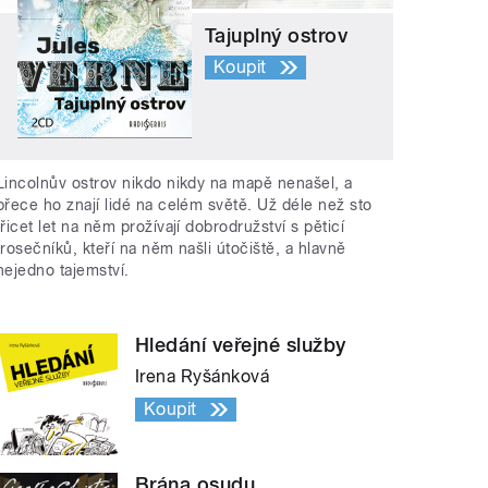
Tajuplný ostrov
Koupit
Lincolnův ostrov nikdo nikdy na mapě nenašel, a
přece ho znají lidé na celém světě. Už déle než sto
třicet let na něm prožívají dobrodružství s pěticí
trosečníků, kteří na něm našli útočiště, a hlavně
nejedno tajemství.
Hledání veřejné služby
Irena Ryšánková
Koupit
Brána osudu