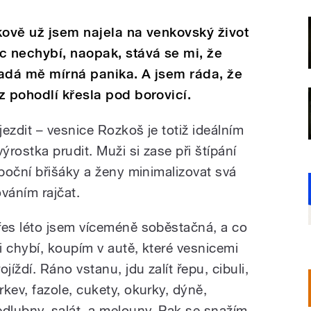
kově už jsem najela na venkovský život
 nechybí, naopak, stává se mi, že
padá mě mírná panika. A jsem ráda, že
z pohodlí křesla pod borovicí.
ezdit – vesnice Rozkoš je totiž ideálním
rostka prudit. Muži si zase při štípání
boční břišáky a ženy minimalizovat svá
ováním rajčat.
řes léto jsem víceméně soběstačná, a co
i chybí, koupím v autě, které vesnicemi
ojíždí. Ráno vstanu, jdu zalít řepu, cibuli,
rkev, fazole, cukety, okurky, dýně,
edlubny, salát, a melouny. Pak se snažím