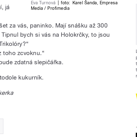
Eva Turnová
|
foto:
Karel Šanda
,
Empresa
, já
Media / Profimedia
šet za vás, paninko. Mají snášku až 300
 Tipnul bych si vás na Holokrčky, to jsou
Trikolóry?“
e z toho zcvoknu.“
 bude zdatná slepičářka.
todole kukurník.
kerka