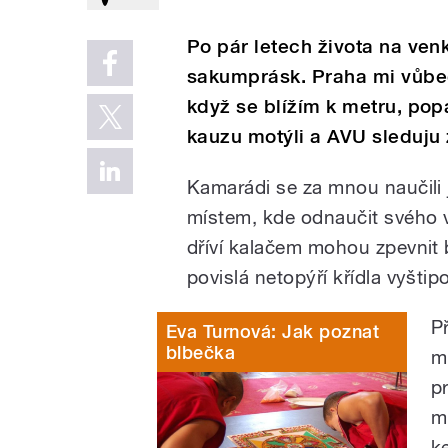
Po pár letech života na ven
sakumprásk. Praha mi vůbec
když se blížím k metru, po
kauzu motýli a AVU sleduju 
Kamarádi se za mnou naučili j
místem, kde odnaučit svého vý
dříví kalačem mohou zpevnit 
povislá netopýří křídla vyštip
P
Eva Turnová: Jak poznat
blbečka
m
pr
m
k