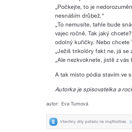
„Počkejte, to je nedorozumění
nesnáším drůbež.“
„To nemusíte, tahle bude sná
vajec ročně. Tak jaký chcete?
odolný kuřičky. Nebo chcete 
„Ježiš trikolóry fakt ne, já s
„
Ale nezkvoknete, jistě z vás
A tak místo pódia stavím ve s
Autorka je spisovatelka a roc
autor:
Eva Turnová
Všechny díly pořadu na mujRozhlas