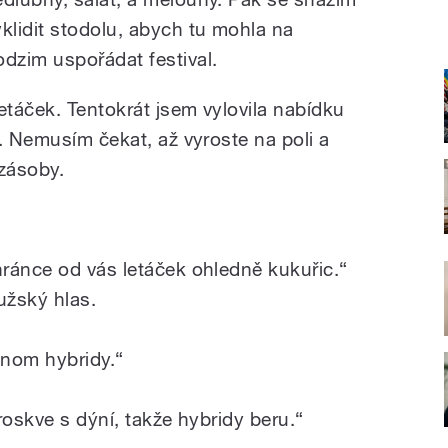
yklidit stodolu, abych tu mohla na
odzim uspořádat festival.
táček. Tentokrát jsem vylovila nabídku
. Nemusím čekat, až vyroste na poli a
 zásoby.
ránce od vás letáček ohledně kukuřic.“
užský hlas.
enom hybridy.“
broskve s dýní, takže hybridy beru.“