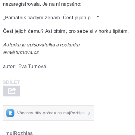
nezaregistrovala. Je na ní napsáno:
„Památník padlým ženám. Čest jejich p….“
Čest jejich čemu? Asi pitám, pro sebe si v horku špitám.
Autorka je spisovatelka a rockerka
eva@turnova.cz
autor:
Eva Turnová
Všechny díly pořadu na mujRozhlas
mujRozhlas