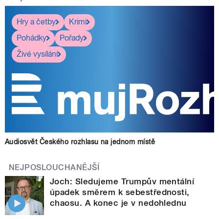
Hry a četby
Krimi
Pohádky
Pořady
Živé vysílání
Audiosvět Českého rozhlasu na jednom místě
NEJPOSLOUCHANĚJŠÍ
Joch: Sledujeme Trumpův mentální
úpadek směrem k sebestřednosti,
chaosu. A konec je v nedohlednu