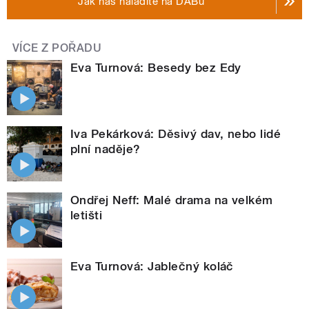
Jak nás naladíte na DABu
VÍCE Z POŘADU
Eva Turnová: Besedy bez Edy
Iva Pekárková: Děsivý dav, nebo lidé
plní naděje?
Ondřej Neff: Malé drama na velkém
letišti
Eva Turnová: Jablečný koláč