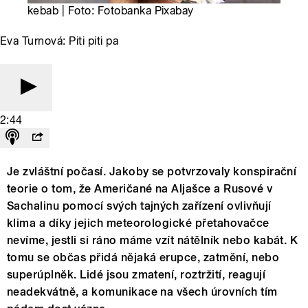
kebab | Foto: Fotobanka Pixabay
Eva Turnová: Piti piti pa
2:44
Je zvláštní počasí. Jakoby se potvrzovaly konspirační
teorie o tom, že Američané na Aljašce a Rusové v
Sachalinu pomocí svých tajných zařízení ovlivňují
klima a díky jejich meteorologické přetahovačce
nevíme, jestli si ráno máme vzít nátělník nebo kabát. K
tomu se občas přidá nějaká erupce, zatmění, nebo
superúplněk. Lidé jsou zmatení, roztržití, reagují
neadekvátně, a komunikace na všech úrovních tím