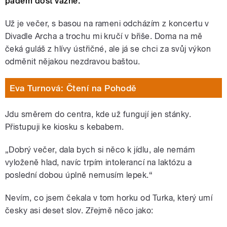
pádem dost vázne.
Už je večer, s basou na rameni odcházím z koncertu v
Divadle Archa a trochu mi kručí v břiše. Doma na mě
čeká guláš z hlívy ústřičné, ale já se chci za svůj výkon
odměnit nějakou nezdravou baštou.
Eva Turnová: Čtení na Pohodě
Jdu směrem do centra, kde už fungují jen stánky.
Přistupuji ke kiosku s kebabem.
„Dobrý večer, dala bych si něco k jídlu, ale nemám
vyloženě hlad, navíc trpím intolerancí na laktózu a
poslední dobou úplně nemusím lepek.“
Nevím, co jsem čekala v tom horku od Turka, který umí
česky asi deset slov. Zřejmě něco jako: