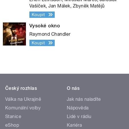
Vašíček, Jan Málek, Zbyněk Matějů
Koupit
Vysoké okno
Raymond Chandler
Koupit
Český rozhlas
O nás
Válka na Ukrajině
Jak nás naladíte
Komunální volby
Nápověda
Stanice
Lidé v rádiu
eShop
Kariéra