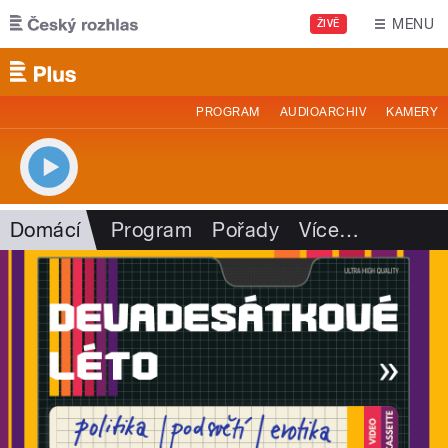
Přejít k hlavnímu obsahu
MENU
ŽIVĚ
PROGRAM
AUDIOARCHIV
KAMERY
Domácí
Program
Pořady
Více
…