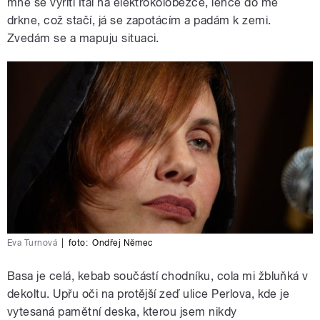
mně se vyřítí Ital na elektrokoloběžce, lehce do mě
drkne, což stačí, já se zapotácím a padám k zemi.
Zvedám se a mapuju situaci.
Eva Turnová
|
foto:
Ondřej Němec
Basa je celá, kebab součástí chodníku, cola mi žbluňká v
dekoltu. Upřu oči na protější zeď ulice Perlova, kde je
vytesaná pamětní deska, kterou jsem nikdy