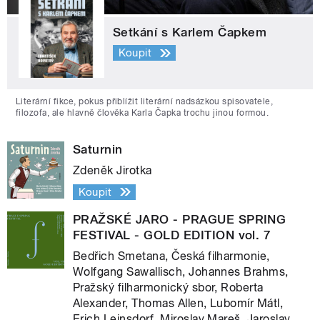
Setkání s Karlem Čapkem
Koupit
Literární fikce, pokus přiblížit literární nadsázkou spisovatele,
filozofa, ale hlavně člověka Karla Čapka trochu jinou formou.
Saturnin
Zdeněk Jirotka
Koupit
PRAŽSKÉ JARO - PRAGUE SPRING
FESTIVAL - GOLD EDITION vol. 7
Bedřich Smetana, Česká filharmonie,
Wolfgang Sawallisch, Johannes Brahms,
Pražský filharmonický sbor, Roberta
Alexander, Thomas Allen, Lubomír Mátl,
Erich Leinsdorf, Miroslav Mareš, Jaroslav