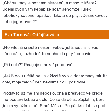
„Chápu, tady je seznam alergenů, a maso můžete?
Udělal bych vám kebab ze sóji.“ Jenomže Turek
roboticky šoupne lopatkou flákotu do pity. „Česnekovou,
nebo jogurtovou?“
Eva Turnová: Odfajfkováno
„No víte, já si ještě nejsem vůbec jistá, jestli si u vás
něco dám, rozhodně to nechci do pity,“ odpovím.
„Pití cola?“ Reaguje stánkař pohotově.
„Ježiš colu určitě ne, já v životě vypila dohromady tak litr
coly, moje tělo vůbec nevnímá colu pozitivně.“
Prodavač už mě ani neposlouchá a přesvědčivě přede
mě postaví kebab a colu. Co se dá dělat. Zaplatím, beru
jídlo a vyrážím směr Staré Město. Po pár krocích se proti