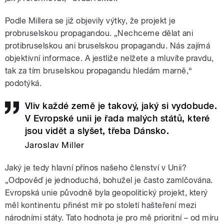
Podle Millera se již objevily výtky, že projekt je
probruselskou propagandou. „Nechceme dělat ani
protibruselskou ani bruselskou propagandu. Nás zajímá
objektivní informace. A jestliže nelžete a mluvíte pravdu,
tak za tím bruselskou propagandu hledám marně,“
podotýká.
Vliv každé země je takový, jaký si vydobude.
V Evropské unii je řada malých států, které
jsou vidět a slyšet, třeba Dánsko.
Jaroslav Miller
Jaký je tedy hlavní přínos našeho členství v Unii?
„Odpověď je jednoduchá, bohužel je často zamlčována.
Evropská unie původně byla geopolitický projekt, který
měl kontinentu přinést mír po století hašteření mezi
národními státy. Tato hodnota je pro mě prioritní – od míru