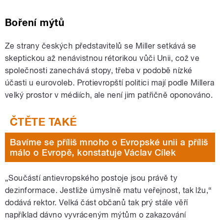
Boření mýtů
Ze strany českých představitelů se Miller setkává se
skeptickou až nenávistnou rétorikou vůči Unii, což ve
společnosti zanechává stopy, třeba v podobě nízké
účasti u eurovoleb. Protievropští politici mají podle Millera
velký prostor v médiích, ale není jim patřičně oponováno.
Bavíme se příliš mnoho o Evropské unii a příliš
málo o Evropě, konstatuje Václav Cílek
„Součástí antievropského postoje jsou právě ty
dezinformace. Jestliže úmyslně matu veřejnost, tak lžu,“
dodává rektor. Velká část občanů tak prý stále věří
například dávno vyvráceným mýtům o zakazování