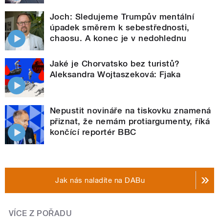
Joch: Sledujeme Trumpův mentální
úpadek směrem k sebestřednosti,
chaosu. A konec je v nedohlednu
Jaké je Chorvatsko bez turistů?
Aleksandra Wojtaszeková: Fjaka
Nepustit novináře na tiskovku znamená
přiznat, že nemám protiargumenty, říká
končící reportér BBC
Jak nás naladíte na DABu
VÍCE Z POŘADU