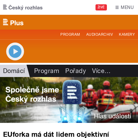
Přejít k hlavnímu obsahu
MENU
ŽIVĚ
PROGRAM
AUDIOARCHIV
KAMERY
Domácí
Program
Pořady
Více
…
EUforka má dát lidem objektivní