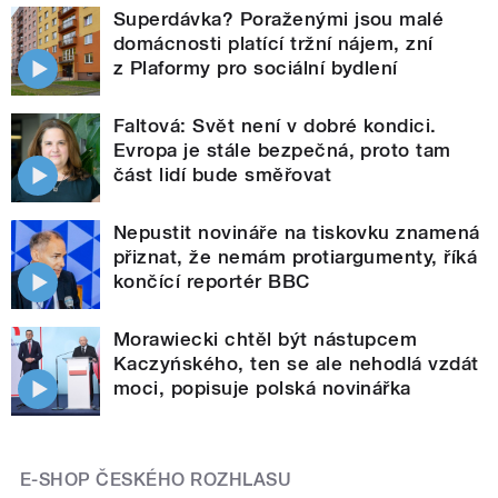
Superdávka? Poraženými jsou malé
domácnosti platící tržní nájem, zní
z Plaformy pro sociální bydlení
Faltová: Svět není v dobré kondici.
Evropa je stále bezpečná, proto tam
část lidí bude směřovat
Nepustit novináře na tiskovku znamená
přiznat, že nemám protiargumenty, říká
končící reportér BBC
Morawiecki chtěl být nástupcem
Kaczyńského, ten se ale nehodlá vzdát
moci, popisuje polská novinářka
E-SHOP ČESKÉHO ROZHLASU