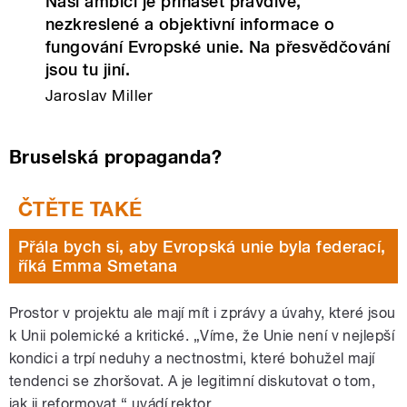
Naší ambicí je přinášet pravdivé,
nezkreslené a objektivní informace o
fungování Evropské unie. Na přesvědčování
jsou tu jiní.
Jaroslav Miller
Bruselská propaganda?
Přála bych si, aby Evropská unie byla federací,
říká Emma Smetana
Prostor v projektu ale mají mít i zprávy a úvahy, které jsou
k Unii polemické a kritické. „Víme, že Unie není v nejlepší
kondici a trpí neduhy a nectnostmi, které bohužel mají
tendenci se zhoršovat. A je legitimní diskutovat o tom,
jak ji reformovat,“ uvádí rektor.