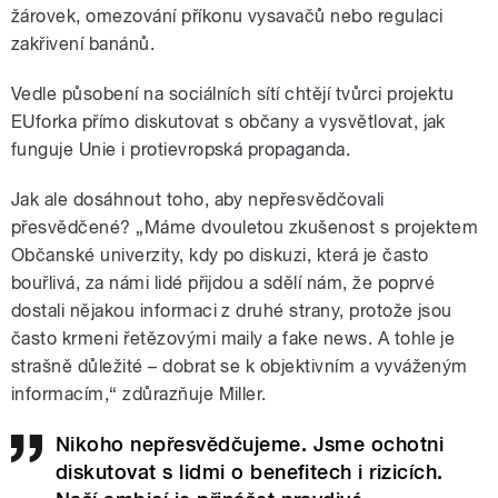
žárovek, omezování příkonu vysavačů nebo regulaci
zakřivení banánů.
Vedle působení na sociálních sítí chtějí tvůrci projektu
EUforka přímo diskutovat s občany a vysvětlovat, jak
funguje Unie i protievropská propaganda.
Jak ale dosáhnout toho, aby nepřesvědčovali
přesvědčené? „Máme dvouletou zkušenost s projektem
Občanské univerzity, kdy po diskuzi, která je často
bouřlivá, za námi lidé přijdou a sdělí nám, že poprvé
dostali nějakou informaci z druhé strany, protože jsou
často krmeni řetězovými maily a fake news. A tohle je
strašně důležité – dobrat se k objektivním a vyváženým
informacím,“ zdůrazňuje Miller.
Nikoho nepřesvědčujeme. Jsme ochotni
diskutovat s lidmi o benefitech i rizicích.