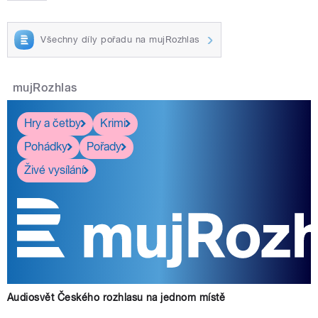
Všechny díly pořadu na mujRozhlas
mujRozhlas
Hry a četby
Krimi
Pohádky
Pořady
Živé vysílání
Audiosvět Českého rozhlasu na jednom místě