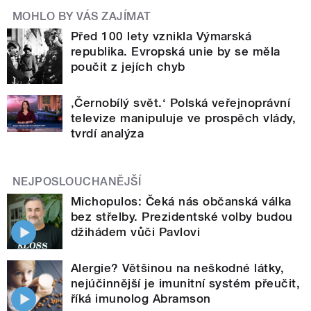
MOHLO BY VÁS ZAJÍMAT
Před 100 lety vznikla Výmarská
republika. Evropská unie by se měla
poučit z jejích chyb
‚Černobílý svět.‘ Polská veřejnoprávní
televize manipuluje ve prospěch vlády,
tvrdí analýza
NEJPOSLOUCHANĚJŠÍ
Michopulos: Čeká nás občanská válka
bez střelby. Prezidentské volby budou
džihádem vůči Pavlovi
Alergie? Většinou na neškodné látky,
nejúčinnější je imunitní systém přeučit,
říká imunolog Abramson