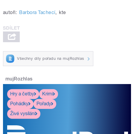
autoři:
Barbora Tachecí
,
kte
Všechny díly pořadu na mujRozhlas
mujRozhlas
Hry a četby
Krimi
Pohádky
Pořady
Živé vysílání