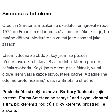
Svoboda s tatínkem
Otec Jiří Smetana, muzikant a skladatel, emigroval v roce
1972 do Francie a s dcerou strávil pouze několik let jejího
raného dětství. Moderátorka vnímá jeho absenci jako
zásadní.
„Jsem vděčná za období, kdy jsem se později
přestěhovala k tatínkovi. Byla to doba, kterou pro mě
začala svoboda. Když jsem o tom psala článek, velmi
citlivě jsem vážila každé slovo, které padne. A žádné jiné
ode mě proto nezazní,“ uzavírá Smetana stručně.
Poslechněte si celý rozhovor Barbory Tachecí s jejím
hostem. Emma Smetana se zamyslí nad svými vlohami
a tím, po kterém z rodičů a díky kterému prostředí je
získala.