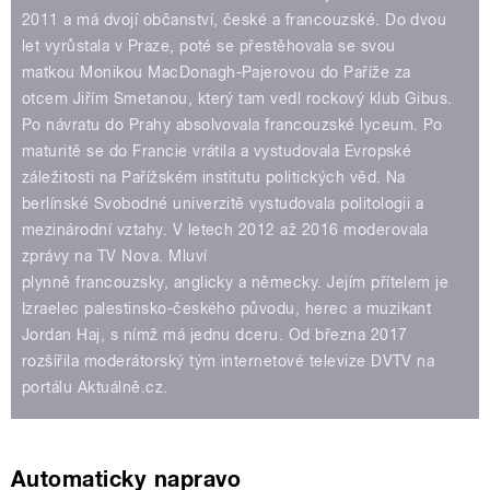
2011 a má dvojí občanství, české a francouzské. Do dvou
let vyrůstala v Praze, poté se přestěhovala se svou
matkou Monikou MacDonagh-Pajerovou do Paříže za
otcem Jiřím Smetanou, který tam vedl rockový klub Gibus.
Po návratu do Prahy absolvovala francouzské lyceum. Po
maturitě se do Francie vrátila a vystudovala Evropské
záležitosti na Pařížském institutu politických věd. Na
berlínské Svobodné univerzitě vystudovala politologii a
mezinárodní vztahy. V letech 2012 až 2016 moderovala
zprávy na TV Nova. Mluví
plynně francouzsky, anglicky a německy. Jejím přítelem je
Izraelec palestinsko-českého původu, herec a muzikant
Jordan Haj, s nímž má jednu dceru. Od března 2017
rozšířila moderátorský tým internetové televize DVTV na
portálu Aktuálně.cz.
Automaticky napravo