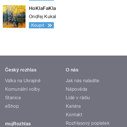
HoKlaFaKla
Ondřej Kukal
Koupit
Český rozhlas
O nás
Válka na Ukrajině
Jak nás naladíte
Komunální volby
Nápověda
Stanice
Lidé v rádiu
eShop
Kariéra
Kontakt
Rozhlasový poplatek
mujRozhlas