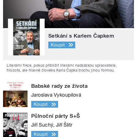
Setkání s Karlem Čapkem
Koupit
Literární fikce, pokus přiblížit literární nadsázkou spisovatele,
filozofa, ale hlavně člověka Karla Čapka trochu jinou formou.
Babské rady ze života
Jaroslava Vykoupilová
Koupit
Půlnoční párty S+Š
Jiří Suchý, Jiří Šlitr
Koupit