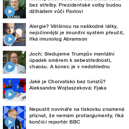
bez střelby. Prezidentské volby budou
džihádem vůči Pavlovi
Alergie? Většinou na neškodné látky,
nejúčinnější je imunitní systém přeučit,
říká imunolog Abramson
Joch: Sledujeme Trumpův mentální
úpadek směrem k sebestřednosti,
chaosu. A konec je v nedohlednu
Jaké je Chorvatsko bez turistů?
Aleksandra Wojtaszeková: Fjaka
Nepustit novináře na tiskovku znamená
přiznat, že nemám protiargumenty, říká
končící reportér BBC