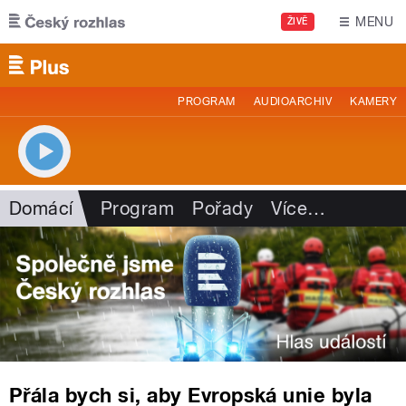
Přejít k hlavnímu obsahu
MENU
ŽIVĚ
PROGRAM
AUDIOARCHIV
KAMERY
Domácí
Program
Pořady
Více
…
Přála bych si, aby Evropská unie byla