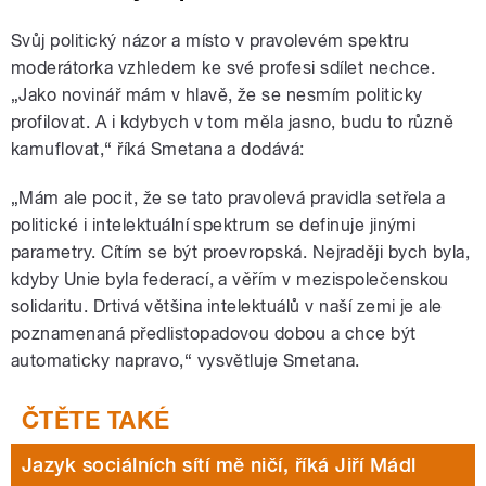
Svůj politický názor a místo v pravolevém spektru
moderátorka vzhledem ke své profesi sdílet nechce.
„Jako novinář mám v hlavě, že se nesmím politicky
profilovat. A i kdybych v tom měla jasno, budu to různě
kamuflovat,“ říká Smetana a dodává:
„Mám ale pocit, že se tato pravolevá pravidla setřela a
politické i intelektuální spektrum se definuje jinými
parametry. Cítím se být proevropská. Nejraději bych byla,
kdyby Unie byla federací, a věřím v mezispolečenskou
solidaritu. Drtivá většina intelektuálů v naší zemi je ale
poznamenaná předlistopadovou dobou a chce být
automaticky napravo,“ vysvětluje Smetana.
Jazyk sociálních sítí mě ničí, říká Jiří Mádl