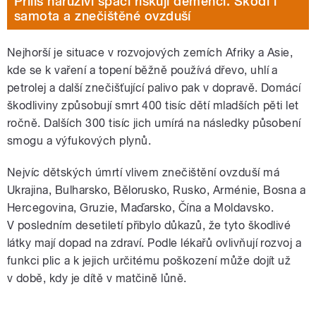
Příliš náruživí spáči riskují demenci. Škodí i
samota a znečištěné ovzduší
Nejhorší je situace v rozvojových zemích Afriky a Asie,
kde se k vaření a topení běžně používá dřevo, uhlí a
petrolej a další znečišťující palivo pak v dopravě. Domácí
škodliviny způsobují smrt 400 tisíc dětí mladších pěti let
ročně. Dalších 300 tisíc jich umírá na následky působení
smogu a výfukových plynů.
Nejvíc dětských úmrtí vlivem znečištění ovzduší má
Ukrajina, Bulharsko, Bělorusko, Rusko, Arménie, Bosna a
Hercegovina, Gruzie, Maďarsko, Čína a Moldavsko.
V posledním desetiletí přibylo důkazů, že tyto škodlivé
látky mají dopad na zdraví. Podle lékařů ovlivňují rozvoj a
funkci plic a k jejich určitému poškození může dojít už
v době, kdy je dítě v matčině lůně.