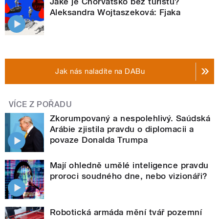
Jaké je Chorvatsko bez turistů?
Aleksandra Wojtaszeková: Fjaka
Jak nás naladíte na DABu
VÍCE Z POŘADU
Zkorumpovaný a nespolehlivý. Saúdská
Arábie zjistila pravdu o diplomacii a
povaze Donalda Trumpa
Mají ohledně umělé inteligence pravdu
proroci soudného dne, nebo vizionáři?
Robotická armáda mění tvář pozemní