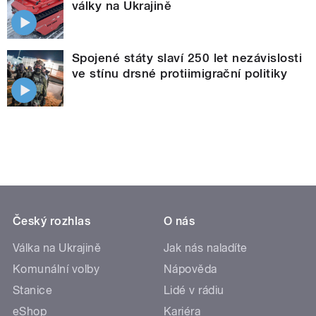
války na Ukrajině
Spojené státy slaví 250 let nezávislosti
ve stínu drsné protiimigrační politiky
Český rozhlas
O nás
Válka na Ukrajině
Jak nás naladíte
Komunální volby
Nápověda
Stanice
Lidé v rádiu
eShop
Kariéra