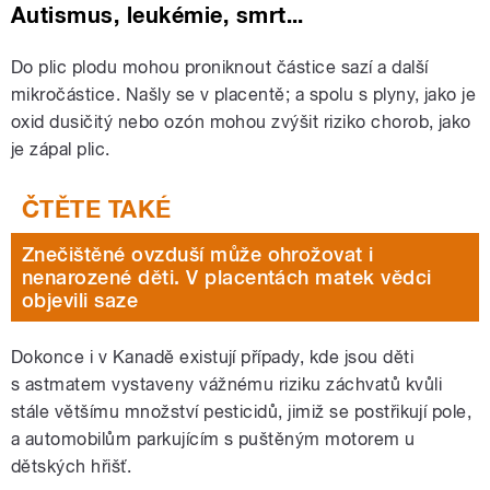
Autismus, leukémie, smrt...
Do plic plodu mohou proniknout částice sazí a další
mikročástice. Našly se v placentě; a spolu s plyny, jako je
oxid dusičitý nebo ozón mohou zvýšit riziko chorob, jako
je zápal plic.
Znečištěné ovzduší může ohrožovat i
nenarozené děti. V placentách matek vědci
objevili saze
Dokonce i v Kanadě existují případy, kde jsou děti
s astmatem vystaveny vážnému riziku záchvatů kvůli
stále většímu množství pesticidů, jimiž se postřikují pole,
a automobilům parkujícím s puštěným motorem u
dětských hřišť.