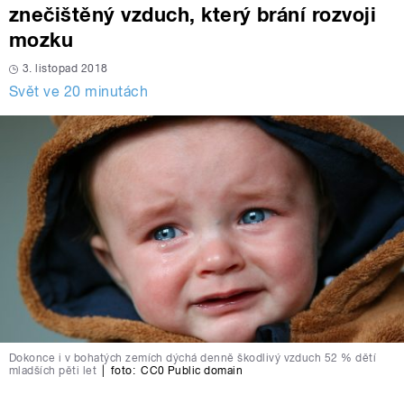
znečištěný vzduch, který brání rozvoji
mozku
3. listopad 2018
Svět ve 20 minutách
Dokonce i v bohatých zemích dýchá denně škodlivý vzduch 52 % dětí
mladších pěti let
|
foto:
CC0 Public domain