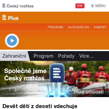
Přejít k hlavnímu obsahu
MENU
ŽIVĚ
PROGRAM
AUDIOARCHIV
KAMERY
Zahraniční
Program
Pořady
Více
…
Devět dětí z deseti vdechuje