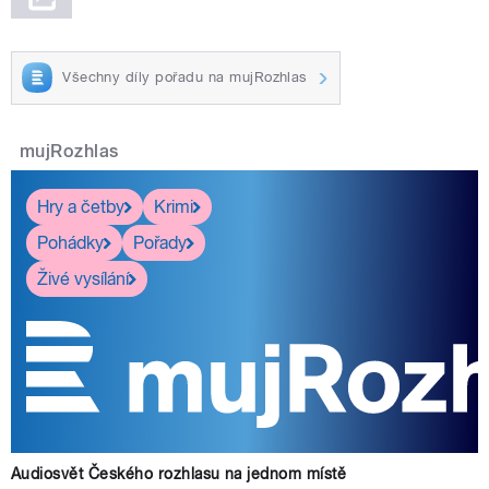
Všechny díly pořadu na mujRozhlas
mujRozhlas
Hry a četby
Krimi
Pohádky
Pořady
Živé vysílání
Audiosvět Českého rozhlasu na jednom místě