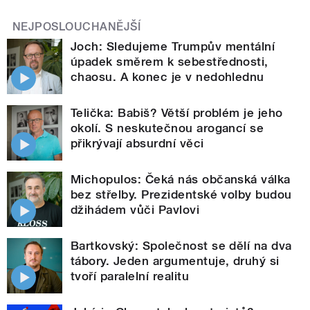
NEJPOSLOUCHANĚJŠÍ
Joch: Sledujeme Trumpův mentální
úpadek směrem k sebestřednosti,
chaosu. A konec je v nedohlednu
Telička: Babiš? Větší problém je jeho
okolí. S neskutečnou arogancí se
přikrývají absurdní věci
Michopulos: Čeká nás občanská válka
bez střelby. Prezidentské volby budou
džihádem vůči Pavlovi
Bartkovský: Společnost se dělí na dva
tábory. Jeden argumentuje, druhý si
tvoří paralelní realitu