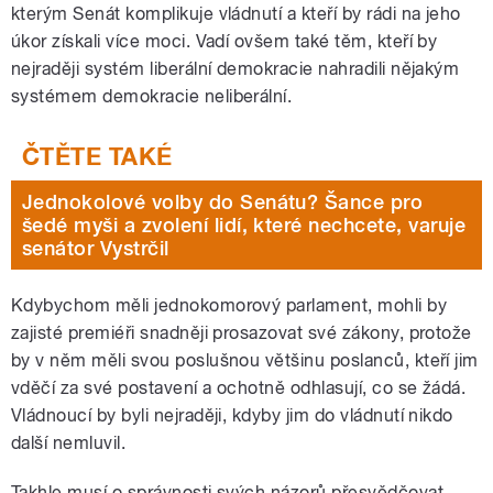
kterým Senát komplikuje vládnutí a kteří by rádi na jeho
úkor získali více moci. Vadí ovšem také těm, kteří by
nejraději systém liberální demokracie nahradili nějakým
systémem demokracie neliberální.
Jednokolové volby do Senátu? Šance pro
šedé myši a zvolení lidí, které nechcete, varuje
senátor Vystrčil
Kdybychom měli jednokomorový parlament, mohli by
zajisté premiéři snadněji prosazovat své zákony, protože
by v něm měli svou poslušnou většinu poslanců, kteří jim
vděčí za své postavení a ochotně odhlasují, co se žádá.
Vládnoucí by byli nejraději, kdyby jim do vládnutí nikdo
další nemluvil.
Takhle musí o správnosti svých názorů přesvědčovat