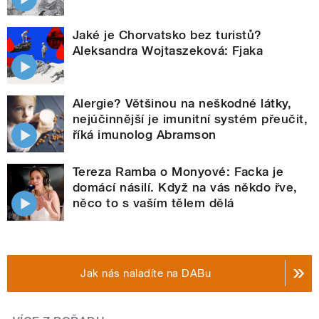
Jaké je Chorvatsko bez turistů?
Aleksandra Wojtaszeková: Fjaka
Alergie? Většinou na neškodné látky,
nejúčinnější je imunitní systém přeučit,
říká imunolog Abramson
Tereza Ramba o Monyové: Facka je
domácí násilí. Když na vás někdo řve,
něco to s vaším tělem dělá
Jak nás naladíte na DABu