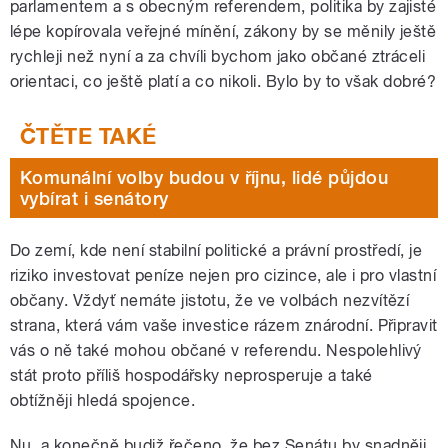
parlamentem a s obecným referendem, politika by zajisté
lépe kopírovala veřejné mínění, zákony by se měnily ještě
rychleji než nyní a za chvíli bychom jako občané ztráceli
orientaci, co ještě platí a co nikoli. Bylo by to však dobré?
Komunální volby budou v říjnu, lidé půjdou
vybírat i senátory
Do zemí, kde není stabilní politické a právní prostředí, je
riziko investovat peníze nejen pro cizince, ale i pro vlastní
občany. Vždyť nemáte jistotu, že ve volbách nezvítězí
strana, která vám vaše investice rázem znárodní. Připravit
vás o ně také mohou občané v referendu. Nespolehlivý
stát proto příliš hospodářsky neprosperuje a také
obtížněji hledá spojence.
Nu, a konečně budiž řečeno, že bez Senátu by snadněji