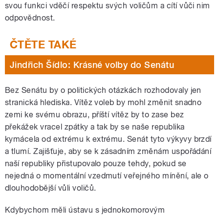
svou funkci vděčí respektu svých voličům a cítí vůči nim
odpovědnost.
Jindřich Šídlo: Krásné volby do Senátu
Bez Senátu by o politických otázkách rozhodovaly jen
stranická hlediska. Vítěz voleb by mohl změnit snadno
zemi ke svému obrazu, příští vítěz by to zase bez
překážek vracel zpátky a tak by se naše republika
kymácela od extrému k extrému. Senát tyto výkyvy brzdí
a tlumí. Zajišťuje, aby se k zásadním změnám uspořádání
naší republiky přistupovalo pouze tehdy, pokud se
nejedná o momentální vzedmutí veřejného mínění, ale o
dlouhodobější vůli voličů.
Kdybychom měli ústavu s jednokomorovým