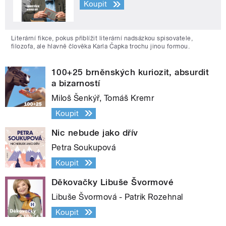
Koupit
Literární fikce, pokus přiblížit literární nadsázkou spisovatele,
filozofa, ale hlavně člověka Karla Čapka trochu jinou formou.
100+25 brněnských kuriozit, absurdit
a bizarností
Miloš Šenkýř, Tomáš Kremr
Koupit
Nic nebude jako dřív
Petra Soukupová
Koupit
Děkovačky Libuše Švormové
Libuše Švormová - Patrik Rozehnal
Koupit