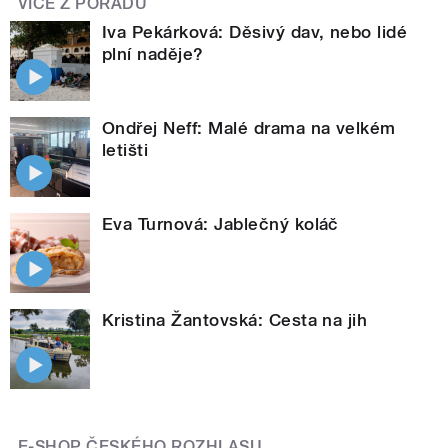
VÍCE Z POŘADU
Iva Pekárková: Děsivý dav, nebo lidé
plní naděje?
Ondřej Neff: Malé drama na velkém
letišti
Eva Turnová: Jablečný koláč
Kristina Žantovská: Cesta na jih
E-SHOP ČESKÉHO ROZHLASU