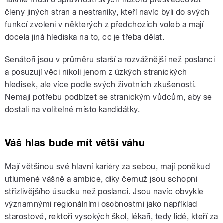
členy jiných stran a nestraníky, kteří navíc byli do svých
funkcí zvoleni v některých z předchozích voleb a mají
docela jiná hlediska na to, co je třeba dělat.
Senátoři jsou v průměru starší a rozvážnější než poslanci
a posuzují věci nikoli jenom z úzkých stranických
hledisek, ale více podle svých životních zkušeností.
Nemají potřebu podbízet se stranickým vůdcům, aby se
dostali na volitelné místo kandidátky.
Váš hlas bude mít větší váhu
Mají většinou své hlavní kariéry za sebou, mají poněkud
utlumené vášně a ambice, díky čemuž jsou schopni
střízlivějšího úsudku než poslanci. Jsou navíc obvykle
významnými regionálními osobnostmi jako například
starostové, rektoři vysokých škol, lékaři, tedy lidé, kteří za