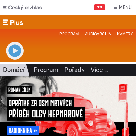
Přejít k hlavnímu obsahu
MENU
ŽIVĚ
PROGRAM
AUDIOARCHIV
KAMERY
Domácí
Program
Pořady
Více
…