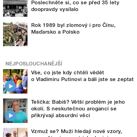
Poslechněte si, co se před 35 lety
doopravdy vysílalo
Rok 1989 byl zlomový i pro Čínu,
Maďarsko a Polsko
NEJPOSLOUCHANĚJŠÍ
Vše, co jste kdy chtěli vědět
o Vladimiru Putinovi a báli jste se zeptat
Telička: Babiš? Větší problém je jeho
okolí. S neskutečnou arogancí se
přikrývají absurdní věci
Vzmuž se? Muži hledají nové vzory,