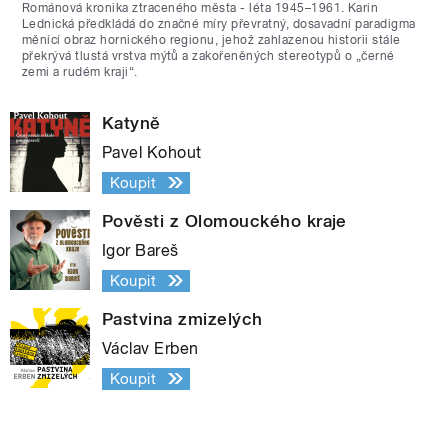
Románová kronika ztraceného města - léta 1945–1961. Karin
Lednická předkládá do značné míry převratný, dosavadní paradigma
měnící obraz hornického regionu, jehož zahlazenou historii stále
překrývá tlustá vrstva mýtů a zakořeněných stereotypů o „černé
zemi a rudém kraji“.
Katyně
Pavel Kohout
Koupit
Pověsti z Olomouckého kraje
Igor Bareš
Koupit
Pastvina zmizelých
Václav Erben
Koupit