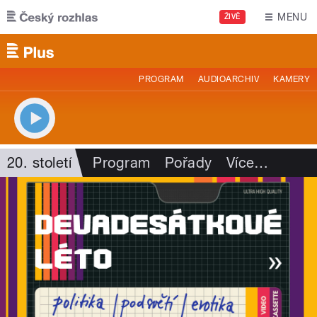
Přejít k hlavnímu obsahu
MENU
ŽIVĚ
PROGRAM
AUDIOARCHIV
KAMERY
20. století
Program
Pořady
Více
…