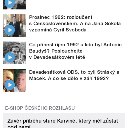
Prosinec 1992: rozloučení
s Československem. A na Jana Sokola
vzpomíná Cyril Svoboda
Co přinesl říjen 1992 a kdo byl Antonín
Baudyš? Poslouchejte
v Devadesátkovém létě
Devadesátková ODS, to byli Stráský a
Macek. A co se dělo v září 1992?
E-SHOP ČESKÉHO ROZHLASU
Závěr příběhu staré Karviné, který měl zůstat
pod zemí