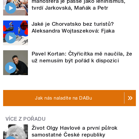
manosféra je passé jako leninismus,
tvrdí Jarkovská, Maňák a Petr
Jaké je Chorvatsko bez turistů?
Aleksandra Wojtaszeková: Fjaka
Pavel Kortan: Čtyřicítka mě naučila, že
už nemusím být pořád k dispozici
Jak nás naladíte na DABu
VÍCE Z POŘADU
Život Olgy Havlové a první půlrok
samostatné České republiky