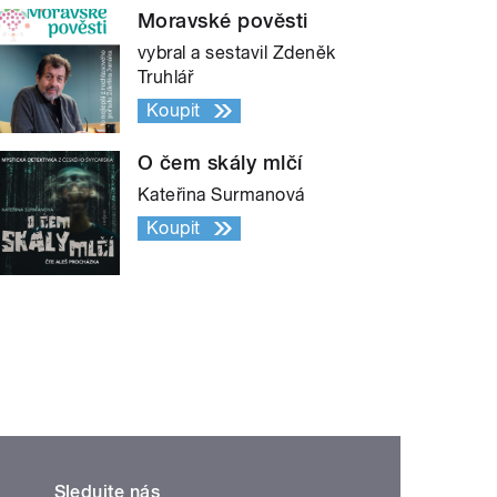
Moravské pověsti
vybral a sestavil Zdeněk
Truhlář
Koupit
O čem skály mlčí
Kateřina Surmanová
Koupit
Sledujte nás