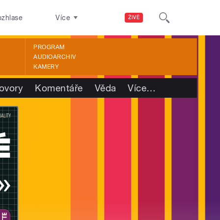
ozhlase
Více
ŽIVĚ
PROGRAM
AUDIOARCHIV
KAMERY
ovory
Komentáře
Věda
Více
…