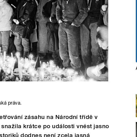
ská práva.
etřování zásahu na Národní třídě v
 snažila krátce po události vnést jasno
istoriků dodnes není zcela jasná