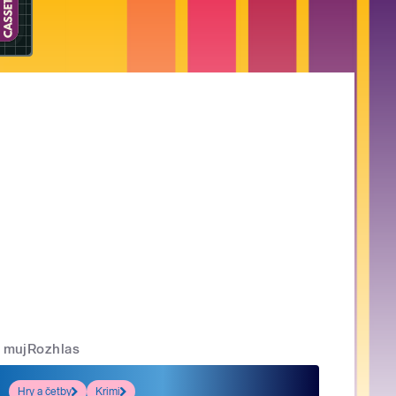
mujRozhlas
Hry a četby
Krimi