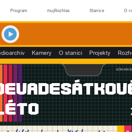
Program
mujRozhlas
Stanice
O r
dioarchiv
Kamery
O stanici
Projekty
Rozh