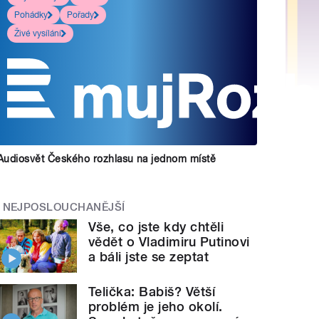
Pohádky
Pořady
Živé vysílání
Audiosvět Českého rozhlasu na jednom místě
NEJPOSLOUCHANĚJŠÍ
Vše, co jste kdy chtěli
vědět o Vladimiru Putinovi
a báli jste se zeptat
Telička: Babiš? Větší
problém je jeho okolí.