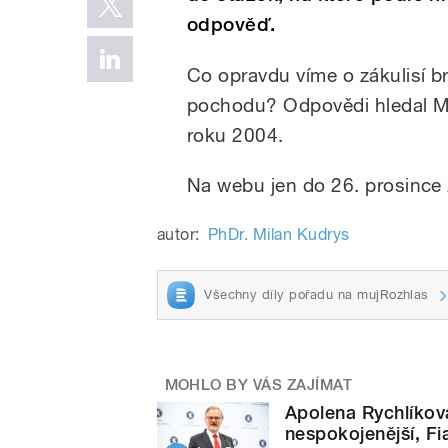
odpověď.
Co opravdu víme o zákulisí b
pochodu? Odpovědi hledal M
roku 2004.
Na webu jen do 26. prosince
autor:
PhDr. Milan Kudrys
Všechny díly pořadu na mujRozhlas
MOHLO BY VÁS ZAJÍMAT
Apolena Rychlíková
nespokojenější, Fia