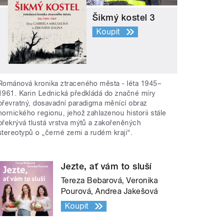
Šikmý kostel 3
Koupit
Románová kronika ztraceného města - léta 1945–
1961. Karin Lednická předkládá do značné míry
převratný, dosavadní paradigma měnící obraz
hornického regionu, jehož zahlazenou historii stále
překrývá tlustá vrstva mýtů a zakořeněných
stereotypů o „černé zemi a rudém kraji“.
Jezte, ať vám to sluší
Tereza Bebarová, Veronika
Pourová, Andrea Jakešová
Koupit