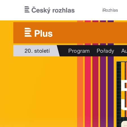
Přejít k hlavnímu obsahu
iRozhlas
20. století
Program
Pořady
Au