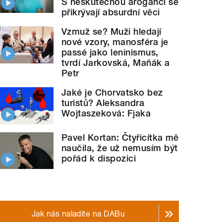
S neskutečnou arogancí se
přikrývají absurdní věci
Vzmuž se? Muži hledají
nové vzory, manosféra je
passé jako leninismus,
tvrdí Jarkovská, Maňák a
Petr
Jaké je Chorvatsko bez
turistů? Aleksandra
Wojtaszeková: Fjaka
Pavel Kortan: Čtyřicítka mě
naučila, že už nemusím být
pořád k dispozici
Jak nás naladíte na DABu