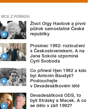
VÍCE Z POŘADU
Život Olgy Havlové a první
půlrok samostatné České
republiky
Prosinec 1992: rozloučení
s Československem. A na
Jana Sokola vzpomíná
Cyril Svoboda
Co přinesl říjen 1992 a kdo
byl Antonín Baudyš?
Poslouchejte
v Devadesátkovém létě
Devadesátková ODS, to
byli Stráský a Macek. A co
se dělo v září 1992?