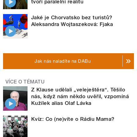
tvoří paralelní realitu
Jaké je Chorvatsko bez turistů?
Aleksandra Wojtaszeková: Fjaka
Jak nás naladíte na DABu
VÍCE O TÉMATU
Z Klause udělali „veleještěra“. Těšilo
nás, když nám někdo uvěřil, vzpomíná
Kužílek alias Olaf Lávka
Kvíz: Co (ne)víte o Rádiu Mama?