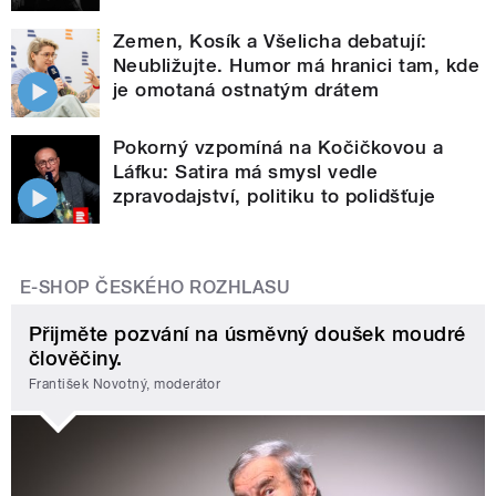
Zemen, Kosík a Všelicha debatují:
Neubližujte. Humor má hranici tam, kde
je omotaná ostnatým drátem
Pokorný vzpomíná na Kočičkovou a
Láfku: Satira má smysl vedle
zpravodajství, politiku to polidšťuje
E-SHOP ČESKÉHO ROZHLASU
Přijměte pozvání na úsměvný doušek moudré
člověčiny.
František Novotný, moderátor