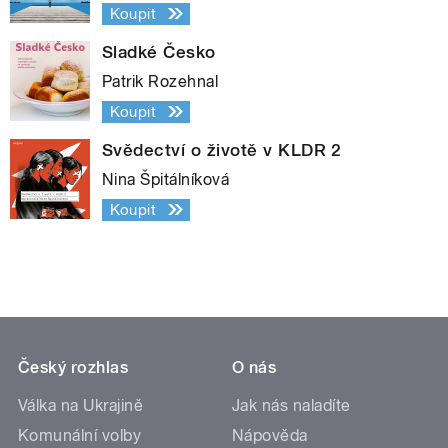
Koupit
Sladké Česko
Patrik Rozehnal
Koupit
Svědectví o životě v KLDR 2
Nina Špitálníková
Koupit
Český rozhlas
O nás
Válka na Ukrajině
Jak nás naladíte
Komunální volby
Nápověda