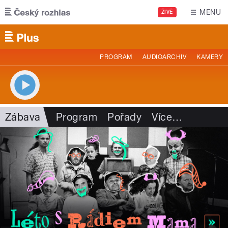
Přejít k hlavnímu obsahu
MENU
ŽIVĚ
PROGRAM
AUDIOARCHIV
KAMERY
Zábava
Program
Pořady
Více
…