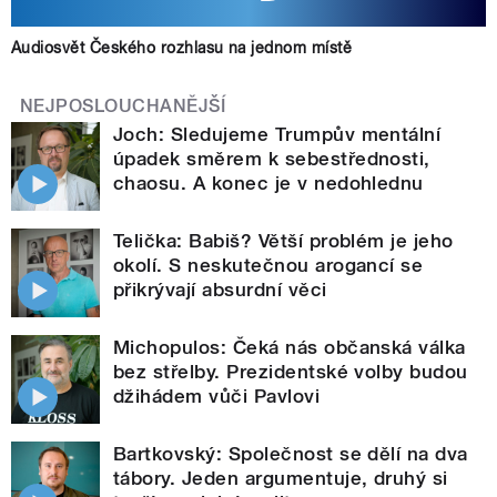
Audiosvět Českého rozhlasu na jednom místě
NEJPOSLOUCHANĚJŠÍ
Joch: Sledujeme Trumpův mentální
úpadek směrem k sebestřednosti,
chaosu. A konec je v nedohlednu
Telička: Babiš? Větší problém je jeho
okolí. S neskutečnou arogancí se
přikrývají absurdní věci
Michopulos: Čeká nás občanská válka
bez střelby. Prezidentské volby budou
džihádem vůči Pavlovi
Bartkovský: Společnost se dělí na dva
tábory. Jeden argumentuje, druhý si