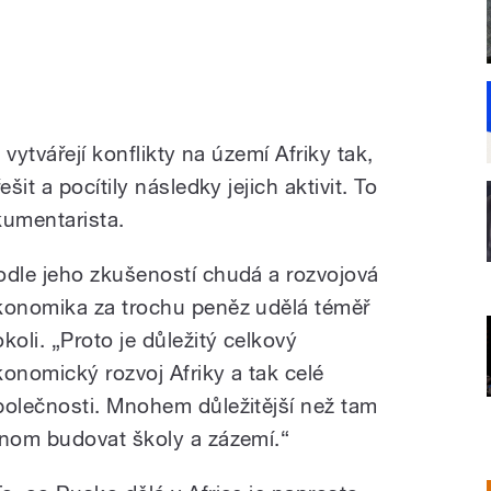
vytvářejí konflikty na území Afriky tak,
it a pocítily následky jejich aktivit. To
okumentarista.
odle jeho zkušeností chudá a rozvojová
konomika za trochu peněz udělá téměř
koli. „Proto je důležitý celkový
konomický rozvoj Afriky a tak celé
polečnosti. Mnohem důležitější než tam
enom budovat školy a zázemí.“