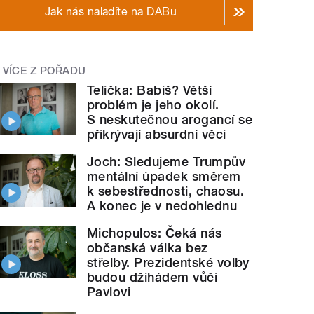
Jak nás naladíte na DABu
VÍCE Z POŘADU
Telička: Babiš? Větší
problém je jeho okolí.
S neskutečnou arogancí se
přikrývají absurdní věci
Joch: Sledujeme Trumpův
mentální úpadek směrem
k sebestřednosti, chaosu.
A konec je v nedohlednu
Michopulos: Čeká nás
občanská válka bez
střelby. Prezidentské volby
budou džihádem vůči
Pavlovi