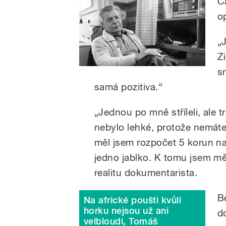
Č
o
„
Z
s
samá pozitiva.“
„Jednou po mně stříleli, ale tr
nebylo lehké, protože nemáte 
měl jsem rozpočet 5 korun na
jedno jablko. K tomu jsem měl
realitu dokumentarista.
B
Na africké poušti kvůli
horku nejsou už ani
d
velbloudi, Tomáš