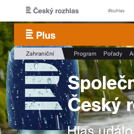
Přejít k hlavnímu obsahu
iRozhlas
Zahraniční
Program
Pořady
A