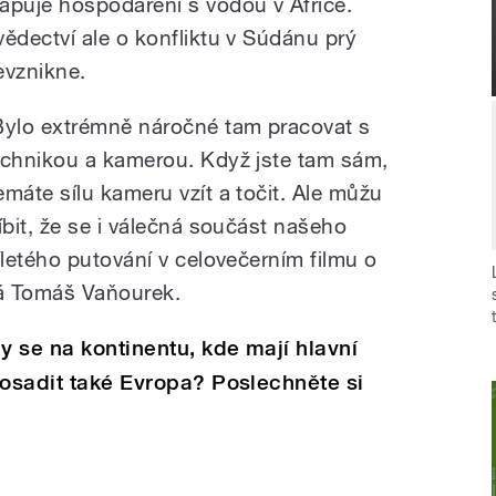
apuje hospodaření s vodou v Africe.
vědectví ale o konfliktu v Súdánu prý
evznikne.
Bylo extrémně náročné tam pracovat s
echnikou a kamerou. Když jste tam sám,
emáte sílu kameru vzít a točit. Ale můžu
líbit, že se i válečná součást našeho
říletého putování v celovečerním filmu o
írá Tomáš Vaňourek.
y se na kontinentu, kde mají hlavní
rosadit také Evropa? Poslechněte si