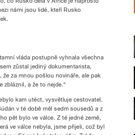
To, co Rusko dělá v Africe je naprosto
ezi námi jsou lidé, kteří Rusko
rek.
 tamní vláda postupně vyhnala všechna
 jsem zůstal jediný dokumentarista,
 že za mnou pošlou novináře, ale pak
 zbláznil, a že to nejde.“
ebylo kam utéct, vysvětluje cestovatel.
Súdán v té době měl sedm sousedů a z
oho pět bylo ve válce. Z té jedné země,
erá ve válce nebyla, jsme přijeli, což byl