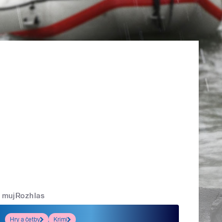
mujRozhlas
Hry a četby
Krimi