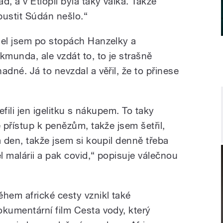
ad, a v Etiopii byla taky válka. Takže
pustit Súdán nešlo.“
J
el jsem po stopách Hanzelky a
ikmunda, ale vzdát to, to je strašně
nadné. Já to nevzdal a věřil, že to přinese
efili jen igelitku s nákupem. To taky
přístup k penězům, takže jsem šetřil,
 den, takže jsem si koupil denně třeba
 malárii a pak covid,“ popisuje válečnou
ěhem africké cesty vznikl také
okumentární film Cesta vody, který