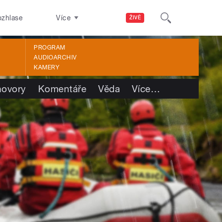
ozhlase
Více
ŽIVĚ
PROGRAM
AUDIOARCHIV
KAMERY
ovory
Komentáře
Věda
Více
…