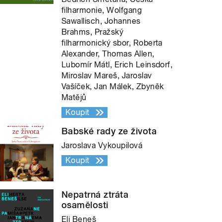
filharmonie, Wolfgang
Sawallisch, Johannes
Brahms, Pražský
filharmonický sbor, Roberta
Alexander, Thomas Allen,
Lubomír Mátl, Erich Leinsdorf,
Miroslav Mareš, Jaroslav
Vašíček, Jan Málek, Zbyněk
Matějů
Koupit
Babské rady ze života
Jaroslava Vykoupilová
Koupit
Nepatrná ztráta
osamělosti
Eli Beneš