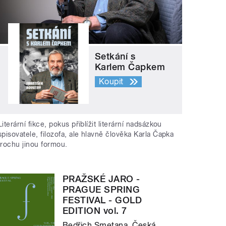
Setkání s
Karlem Čapkem
Koupit
Literární fikce, pokus přiblížit literární nadsázkou
spisovatele, filozofa, ale hlavně člověka Karla Čapka
trochu jinou formou.
PRAŽSKÉ JARO -
PRAGUE SPRING
FESTIVAL - GOLD
EDITION vol. 7
Bedřich Smetana, Česká