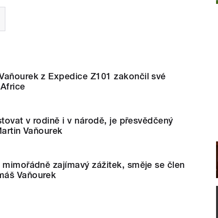
Vaňourek z Expedice Z101 zakončil své
 Africe
stovat v rodině i v národě, je přesvědčený
Martin Vaňourek
 mimořádně zajímavý zážitek, směje se člen
máš Vaňourek