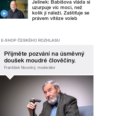
Jelínek: Babišova vláda si
uzurpuje víc moci, než
kolik jí náleží. Zaštiťuje se
právem vítěze voleb
E-SHOP ČESKÉHO ROZHLASU
Přijměte pozvání na úsměvný
doušek moudré člověčiny.
František Novotný, moderátor