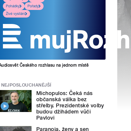
Pohádky
Pořady
Živé vysílání
Audiosvět Českého rozhlasu na jednom místě
NEJPOSLOUCHANĚJŠÍ
Michopulos: Čeká nás
občanská válka bez
střelby. Prezidentské volby
budou džihádem vůči
Pavlovi
Paranoia, ženy a sen