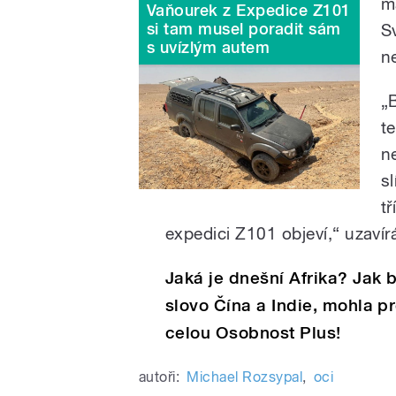
m
Vaňourek z Expedice Z101
si tam musel poradit sám
S
s uvízlým autem
n
„
t
n
s
t
expedici Z101 objeví,“ uzav
Jaká je dnešní Afrika? Jak b
slovo Čína a Indie, mohla p
celou Osobnost Plus!
autoři:
Michael Rozsypal
,
oci