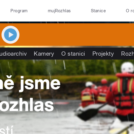
Program
mujRozhlas
Stanice
O r
udioarchiv
Kamery
O stanici
Projekty
Rozh