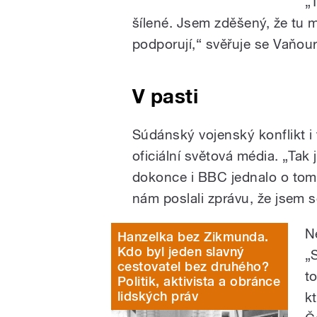
„
šílené. Jsem zděšený, že tu m
podporují,“ svěřuje se Vaňou
V pasti
Súdánský vojenský konflikt i
oficiální světová média. „Tak
dokonce i BBC jednalo o tom,
nám poslali zprávu, že jsem se
N
Hanzelka bez Zikmunda.
Kdo byl jeden slavný
„
cestovatel bez druhého?
t
Politik, aktivista a obránce
lidských práv
kt