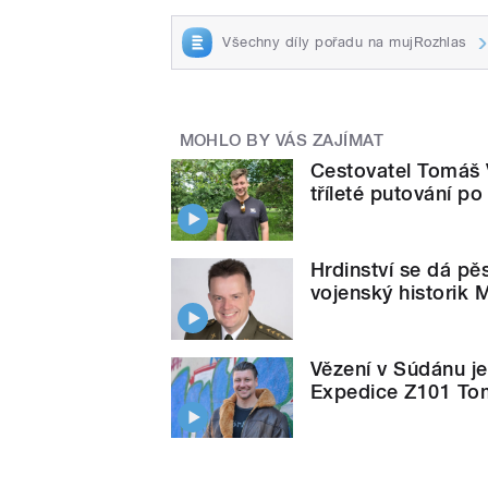
Všechny díly pořadu na mujRozhlas
MOHLO BY VÁS ZAJÍMAT
Cestovatel Tomáš 
tříleté putování po
Hrdinství se dá pě
vojenský historik 
Vězení v Súdánu je
Expedice Z101 To