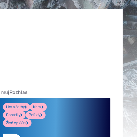
mujRozhlas
Hry a četby
Krimi
Pohádky
Pořady
Živé vysílání