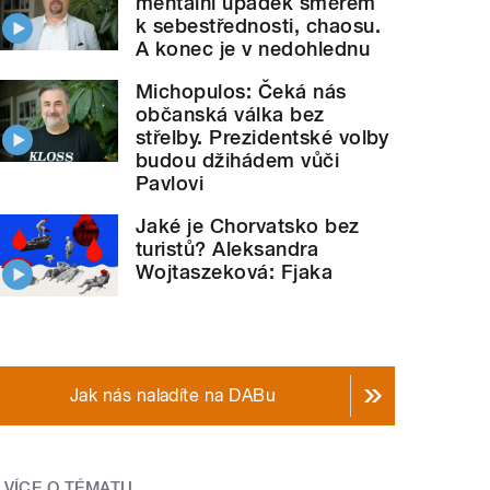
mentální úpadek směrem
k sebestřednosti, chaosu.
A konec je v nedohlednu
Michopulos: Čeká nás
občanská válka bez
střelby. Prezidentské volby
budou džihádem vůči
Pavlovi
Jaké je Chorvatsko bez
turistů? Aleksandra
Wojtaszeková: Fjaka
Jak nás naladíte na DABu
VÍCE O TÉMATU