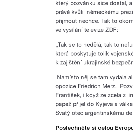
který pozvánku sice dostal, al
právě kvůli německému prezid
přijmout nechce. Tak to oko
ve vysílání televize ZDF:
„Tak se to nedělá, tak to nef
která poskytuje tolik vojensk
k zajištění ukrajinské bezpečno
Namísto něj se tam vydala a
opozice Friedrich Merz. Pozvá
František, i když ze zcela z 
papež přijel do Kyjeva a válk
Svatý otec argentinskému de
Poslechněte si celou Evrop