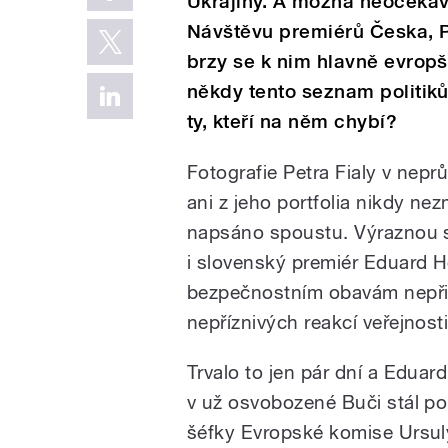
Ukrajiny. A možná neočekáva
Návštěvu premiérů Česka, Po
brzy se k nim hlavně evropšt
někdy tento seznam politiků
ty, kteří na něm chybí?
Fotografie Petra Fialy v nepr
ani z jeho portfolia nikdy ne
napsáno spoustu. Výraznou s
i slovenský premiér Eduard Heg
bezpečnostním obavám nepřida
nepříznivých reakcí veřejnost
Trvalo to jen pár dní a Eduar
v už osvobozené Buči stál p
šéfky Evropské komise Ursul