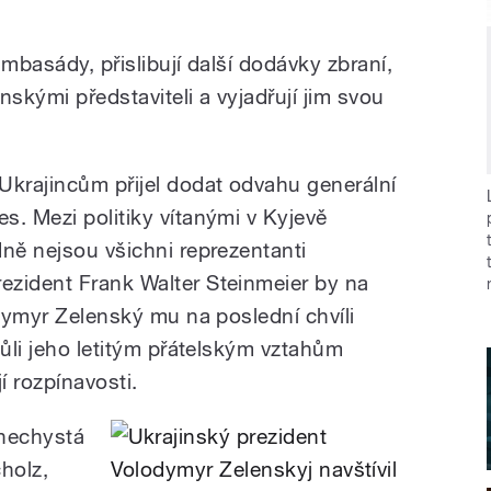
 ambasády, přislibují další dodávky zbraní,
nskými představiteli a vyjadřují jim svou
Ukrajincům přijel dodat odvahu generální
s. Mezi politiky vítanými v Kyjevě
dně nejsou všichni reprezentanti
ezident Frank Walter Steinmeier by na
odymyr Zelenský mu na poslední chvíli
vůli jeho letitým přátelským vztahům
 rozpínavosti.
nechystá
holz,