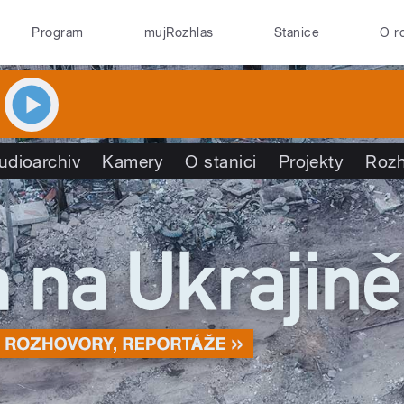
Program
mujRozhlas
Stanice
O r
udioarchiv
Kamery
O stanici
Projekty
Rozh