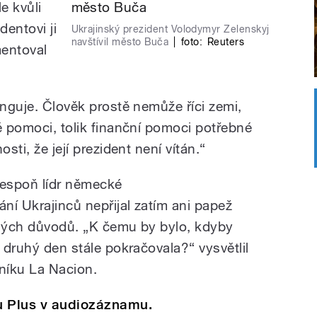
e kvůli
entovi ji
Ukrajinský prezident Volodymyr Zelenskyj
navštívil město Buča
|
foto:
Reuters
mentoval
unguje. Člověk prostě nemůže říci zemi,
é pomoci, tolik finanční pomoci potřebné
sti, že její prezident není vítán.“
lespoň lídr německé
ní Ukrajinců nepřijal zatím ani papež
jiných důvodů. „K čemu by bylo, kdyby
a druhý den stále pokračovala?“ vysvětlil
níku La Nacion.
u Plus v audiozáznamu.