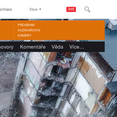
ozhlase
Více
ŽIVĚ
PROGRAM
AUDIOARCHIV
KAMERY
ovory
Komentáře
Věda
Více
…