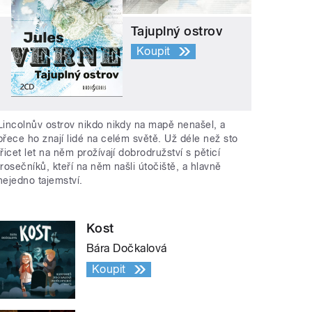
Tajuplný ostrov
Koupit
Lincolnův ostrov nikdo nikdy na mapě nenašel, a
přece ho znají lidé na celém světě. Už déle než sto
třicet let na něm prožívají dobrodružství s pěticí
trosečníků, kteří na něm našli útočiště, a hlavně
nejedno tajemství.
Kost
Bára Dočkalová
Koupit