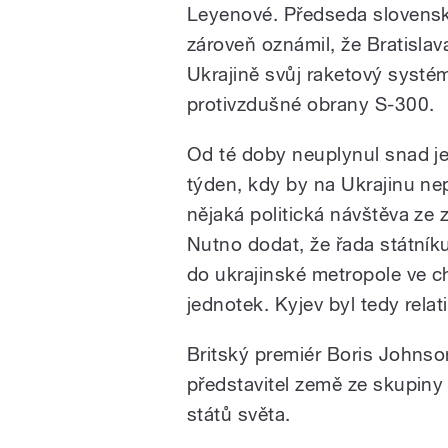
Leyenové. Předseda slovensk
zároveň oznámil, že Bratislav
Ukrajině svůj raketový systé
protivzdušné obrany S-300.
Od té doby neuplynul snad j
týden, kdy by na Ukrajinu nep
nějaká politická návštěva ze z
Nutno dodat, že řada státníku
do ukrajinské metropole ve c
jednotek. Kyjev byl tedy rela
Britský premiér Boris Johnson
představitel země ze skupiny
států světa.