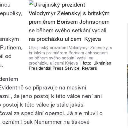
jinou
republiky,
lenským
 Putinem,
Ukrajinský prezident Volodymyr Zelenskyj s
britským premiérem Borisem Johnsonem
il od
se během svého setkání vydali na
procházku ulicemi Kyjeva
|
foto:
Ukrainian
u.
Presidential Press Service
,
Reuters
identem
videntně se připravuje na masivní
nil, že jeho postoj k této válce není ani
postoj k této válce je stále jakási
val za speciální operaci. Já ale mluvil o
e.„ oznámil pak Nehammer na tiskové