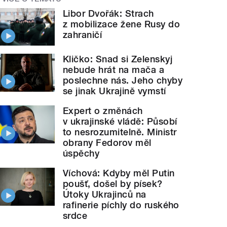
Libor Dvořák: Strach
z mobilizace žene Rusy do
zahraničí
Kličko: Snad si Zelenskyj
nebude hrát na mača a
poslechne nás. Jeho chyby
se jinak Ukrajině vymstí
Expert o změnách
v ukrajinské vládě: Působí
to nesrozumitelně. Ministr
obrany Fedorov měl
úspěchy
Víchová: Kdyby měl Putin
poušť, došel by písek?
Útoky Ukrajinců na
rafinerie píchly do ruského
srdce