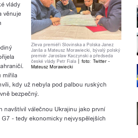
é vlády
a věnuje
m
Zleva premiéři Slovinska a Polska Janez
ediný
Janša a Mateusz Morawiecki, bývalý polský
řijela
premiér Jaroslaw Kaczynski a předseda
české vlády Petr Fiala
|
foto:
Twitter -
ahraničí.
Mateusz Morawiecki
 mířila
hvíli, kdy už nebyla pod palbou ruských
tivně bezpečný.
 navštívil válečnou Ukrajinu jako první
 G7 - tedy ekonomicky nejvyspělejších