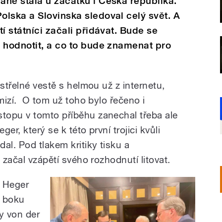
ně stála u začátku i Česká republika.
lska a Slovinska sledoval celý svět. A
í státníci začali přidávat. Bude se
 hodnotit, a co to bude znamenat pro
ůstřelné vestě s helmou už z internetu,
zmizí. O tom už toho bylo řečeno i
topu v tomto příběhu zanechal třeba ale
er, který se k této první trojici kvůli
l. Pod tlakem kritiky tisku a
i začal vzápětí svého rozhodnutí litovat.
d Heger
o boku
y von der