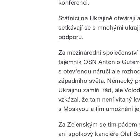
konferenci.
Státníci na Ukrajině otevírají
setkávají se s mnohými ukraji
podporu.
Za mezinárodní společenství 
tajemník OSN António Guterre
s otevřenou náručí ale rozho
západního světa. Německý pr
Ukrajinu zamířil rád, ale Vol
vzkázal, že tam není vítaný k
s Moskvou a tím umožnění její
Za Zelenským se tím pádem 
ani spolkový kancléře Olaf Sc