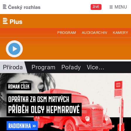
Přejít k hlavnímu obsahu
MENU
ŽIVĚ
PROGRAM
AUDIOARCHIV
KAMERY
Příroda
Program
Pořady
Více
…