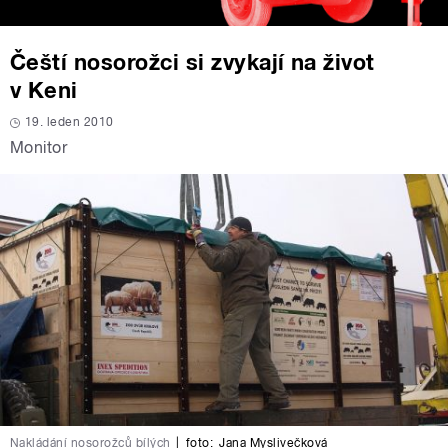
Čeští nosorožci si zvykají na život
v Keni
19. leden 2010
Monitor
Nakládání nosorožců bílých
|
foto:
Jana Myslivečková