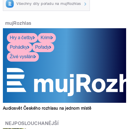
Všechny díly pořadu na mujRozhlas
mujRozhlas
Hry a četby
Krimi
Pohádky
Pořady
Živé vysílání
Audiosvět Českého rozhlasu na jednom místě
NEJPOSLOUCHANĚJŠÍ