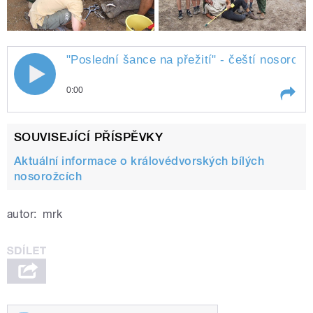
"Poslední šance na přežití" - čeští nosorožc
0:00
Play /
Jirátová)
"Poslední šance na přežití" - čeští
SOUVISEJÍCÍ PŘÍSPĚVKY
nosorožci v Keni (Jana
Aktuální informace o královédvorských bílých
nosorožcích
autor:
mrk
pause