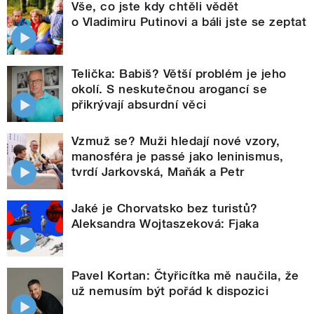
Vše, co jste kdy chtěli vědět
o Vladimiru Putinovi a báli jste se zeptat
Telička: Babiš? Větší problém je jeho
okolí. S neskutečnou arogancí se
přikrývají absurdní věci
Vzmuž se? Muži hledají nové vzory,
manosféra je passé jako leninismus,
tvrdí Jarkovská, Maňák a Petr
Jaké je Chorvatsko bez turistů?
Aleksandra Wojtaszeková: Fjaka
Pavel Kortan: Čtyřicítka mě naučila, že
už nemusím být pořád k dispozici