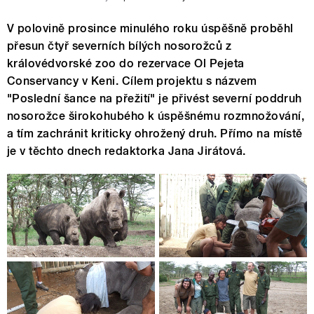
V polovině prosince minulého roku úspěšně proběhl
přesun čtyř severních bílých nosorožců z
královédvorské zoo do rezervace Ol Pejeta
Conservancy v Keni. Cílem projektu s názvem
"Poslední šance na přežití" je přivést severní poddruh
nosorožce širokohubého k úspěšnému rozmnožování,
a tím zachránit kriticky ohrožený druh. Přímo na místě
je v těchto dnech redaktorka Jana Jirátová.