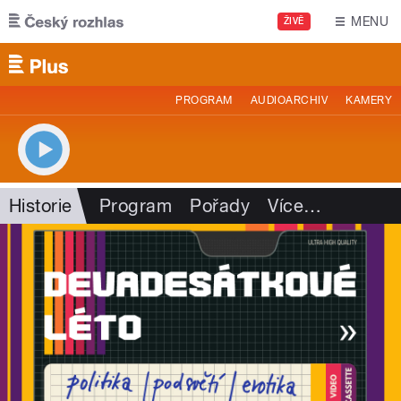
Přejít k hlavnímu obsahu
MENU
ŽIVĚ
PROGRAM
AUDIOARCHIV
KAMERY
Historie
Program
Pořady
Více
…