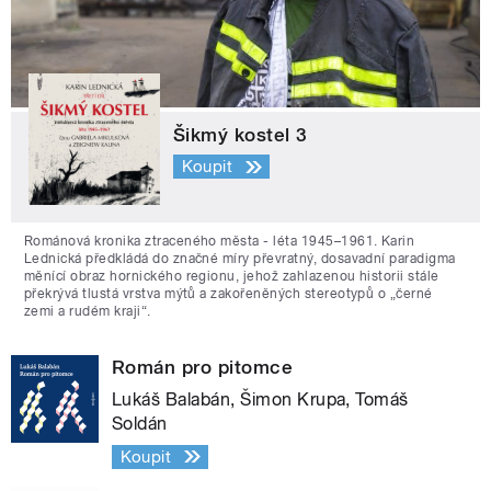
Šikmý kostel 3
Koupit
Románová kronika ztraceného města - léta 1945–1961. Karin
Lednická předkládá do značné míry převratný, dosavadní paradigma
měnící obraz hornického regionu, jehož zahlazenou historii stále
překrývá tlustá vrstva mýtů a zakořeněných stereotypů o „černé
zemi a rudém kraji“.
Román pro pitomce
Lukáš Balabán, Šimon Krupa, Tomáš
Soldán
Koupit