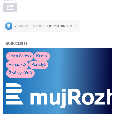
Všechny díly pořadu na mujRozhlas
pause
mujRozhlas
Hry a četby
Krimi
Pohádky
Pořady
Živé vysílání