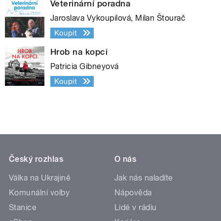
Veterinární poradna
Jaroslava Vykoupilová, Milan Štourač
Koupit
Hrob na kopci
Patricia Gibneyová
Koupit
Český rozhlas
O nás
Válka na Ukrajině
Jak nás naladíte
Komunální volby
Nápověda
Stanice
Lidé v rádiu