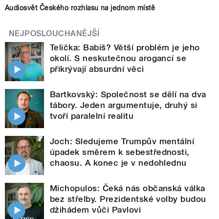
Audiosvět Českého rozhlasu na jednom místě
NEJPOSLOUCHANĚJŠÍ
Telička: Babiš? Větší problém je jeho
okolí. S neskutečnou arogancí se
přikrývají absurdní věci
Bartkovský: Společnost se dělí na dva
tábory. Jeden argumentuje, druhý si
tvoří paralelní realitu
Joch: Sledujeme Trumpův mentální
úpadek směrem k sebestřednosti,
chaosu. A konec je v nedohlednu
Michopulos: Čeká nás občanská válka
bez střelby. Prezidentské volby budou
džihádem vůči Pavlovi