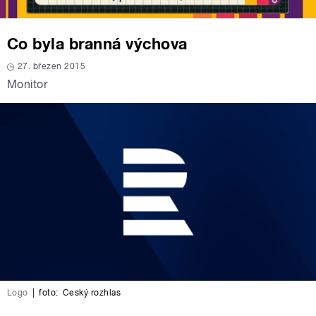
Co byla branná výchova
27. březen 2015
Monitor
Logo
|
foto:
Český rozhlas