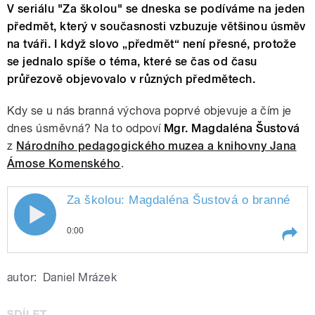
V seriálu "Za školou" se dneska se podíváme na jeden
předmět, který v současnosti vzbuzuje většinou úsměv
na tváři. I když slovo „předmět“ není přesné, protože
se jednalo spíše o téma, které se čas od času
průřezově objevovalo v různých předmětech.
Kdy se u nás branná výchova poprvé objevuje a čím je
dnes úsměvná? Na to odpoví
Mgr. Magdaléna Šustová
z
Národního pedagogického muzea a knihovny Jana
Ámose Komenského
.
Za školou: Magdaléna Šustová o branné
výc
0:00
Play /
výchově
Za školou: Magdaléna Šustová o
autor:
Daniel Mrázek
branné